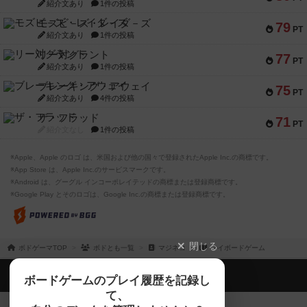
紹介文あり
1件の投稿
モズビ－ズ・レイダ－ズ
79
PT
紹介文あり
1件の投稿
リー対グラント
77
PT
紹介文あり
1件の投稿
ブレーキング・アウェイ
75
PT
紹介文あり
4件の投稿
ザ・フラッド
71
PT
紹介文なし
1件の投稿
※Apple、Apple のロゴ は、米国および他の国々で登録されたApple Inc.の商標です。
※App Store は、Apple Inc.のサービスマークです。
※Android は、グーグル インコーポレイテッドの商標または登録商標です。
※Google Play とそのロゴは、Google Inc.の商標または登録商標です。
閉じる
ボドゲーマTOP
ボドとも一覧
マジネコ
マイボードゲーム
ボドゲーマTOP
ボードゲームのプレイ履歴を記録し
て、