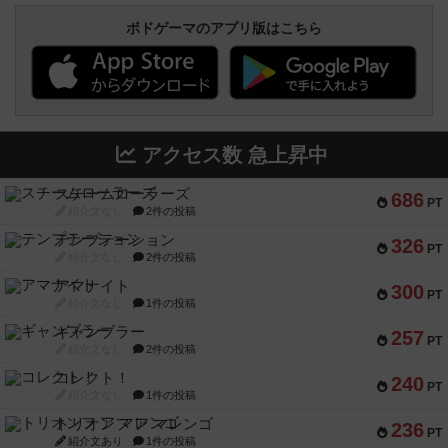
ボドゲーマのアプリ版はこちら
アクセス数 急上昇中
スチームローラーズ
686
PT
紹介文なし
2件の投稿
テンプテーション
326
PT
紹介文なし
2件の投稿
アマナイト
300
PT
紹介文なし
1件の投稿
ギャンブラー
257
PT
紹介文なし
2件の投稿
コレクト！
240
PT
紹介文なし
1件の投稿
トリオンフ ア マレンゴ
236
PT
紹介文あり
1件の投稿