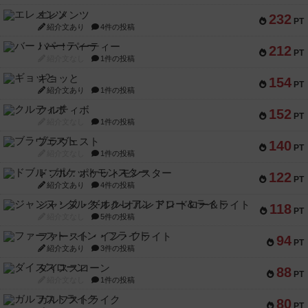
エレメンツ
232
PT
紹介文あり
4件の投稿
バー！パーティー
212
PT
紹介文なし
1件の投稿
ギョッと
154
PT
紹介文あり
1件の投稿
クルティボ
152
PT
紹介文なし
1件の投稿
ブラヴェスト
140
PT
紹介文なし
1件の投稿
ドブル：ポケットモンスター
122
PT
紹介文あり
4件の投稿
ジャンヌ・ダルク-オルレアン ドロー＆ライト
118
PT
紹介文なし
5件の投稿
ファースト・イン・フライト
94
PT
紹介文あり
3件の投稿
ダイススローン
88
PT
紹介文なし
1件の投稿
ガルフストライク
80
PT