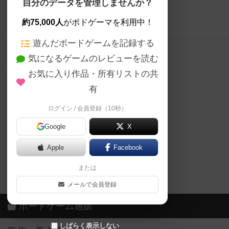
ボードゲームを検索する
自分のデータを管理しませんか？
約75,000人
がボドゲーマを利用中！
ボードゲームの新着レビュー
遊んだボードゲームを記録する
ボードゲーム会情報
気になるゲームのレビューを読む
お気に入り作品・所有リストの共
メカニクス特集
有
掲示板・トピックス
ログイン / 会員登録（10秒）
Google
X
ボドとも・会員一覧
Apple
Facebook
ボードゲーム業界コラム
または
ボドゲーマご利用案内
メールで会員登録
ボードゲーム通販
しばらく表示しない