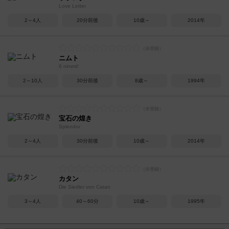
Love Letter
2～4人
20分前後
10歳～
2014年
ニムト
6 nimmt!
2～10人
30分前後
8歳～
1994年
宝石の煌き
Splendor
2～4人
30分前後
10歳～
2014年
カタン
Die Siedler von Catan
3～4人
40～60分
10歳～
1995年