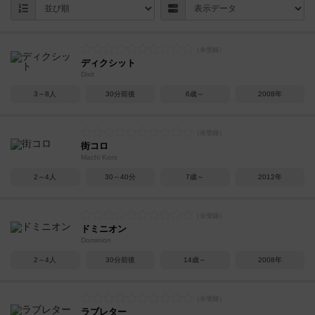
ディクシット
Dixit
3～8人
30分前後
6歳～
2008年
街コロ
Machi Koro
2～4人
30～40分
7歳～
2012年
ドミニオン
Dominion
2～4人
30分前後
14歳～
2008年
ラブレター