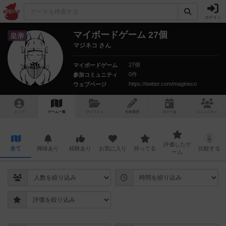
ログイン
マイボードゲーム 27個
皇帝
マジネコ さん
27個
マイボードゲーム
0件
参加コミュニティ
https://twitter.com/magineco
ウェブページ
トップ
ゲーム一覧
マイリスト
投稿履歴
ボ
ドゲ
会
コミュニティ
評価したゲ
全て
興味あり
経験あり
お気に入り
持ってる
比較する
ーム