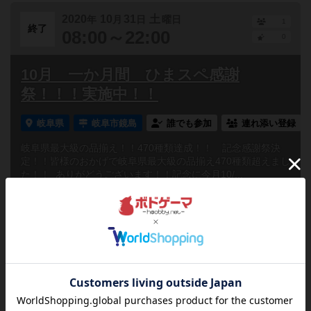
2020
10
31
土
年
月
日
曜日
1
終了
08:00～22:00
0
10月 一か月間 ひまスペ感謝
祭！！！実施中！！
岐阜県
岐阜市鏡島
誰でも参加
連れ添い登録
岐阜県最大級の品揃え！！470種類達成！！ 記念感謝祭決
定！！皆様のおかげで岐阜県最大級の品揃え470種類超えまし
た！！ ありがどうございます！！記念に今月10/...
#岐阜県のボードゲーム会
2020
10
31
土
年
月
日
曜日
1
終了
08:00～22:00
0
感謝祭第二弾！！！入場料変更！！！