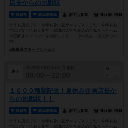
店長からの挑戦状
岐阜県
岐阜市鏡島
誰でも参加
連れ添い登録
どうも店長です！今年も暑い夏がやってきました！今年もお
世話になっております！感謝の気持ちを込めて私からゲーム
＆謎解きのイベントを紹介します！！その名も…店長からの
挑...
#岐阜県のボードゲーム会
2021
08
16
月
年
月
日
曜日
1
終了
08:00～22:00
0
１０００種類記念！夏休み企画店長か
らの挑戦状！！
岐阜県
岐阜市鏡島
誰でも参加
連れ添い登録
どうも店長です！今年も暑い夏がやってきました！今年もお
世話になっております！感謝の気持ちを込めて私からゲーム