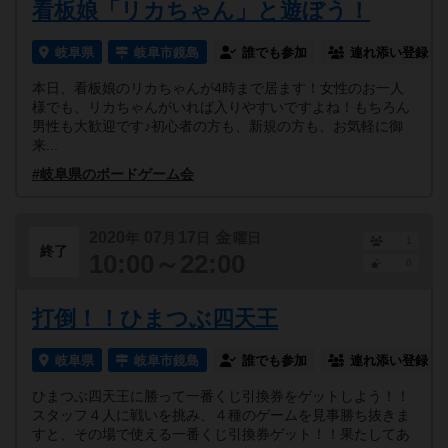
看板娘「リカちゃん」と遊ぼう！
岐阜県
岐阜市鏡島
誰でも参加
連れ添い登録
本日、看板娘のリカちゃんが4時まで居ます！女性のお一人
様でも、リカちゃんがいれば入りやすいですよね！もちろん
男性も大歓迎です♪初心者の方も、新規の方も、お気軽に御
来...
#岐阜県のボードゲーム会
2020
07
17
金
年
月
日
曜日
1
終了
10:00～22:00
0
打倒！！ひまつぶ四天王
岐阜県
岐阜市鏡島
誰でも参加
連れ添い登録
ひまつぶ四天王に勝って一番くじ引換券をゲットしよう！！
スタッフ４人に戦いを挑み、４種のゲームを見事勝ち抜きま
すと、その場で使える一番くじ引換券ゲット！！果たしてあ