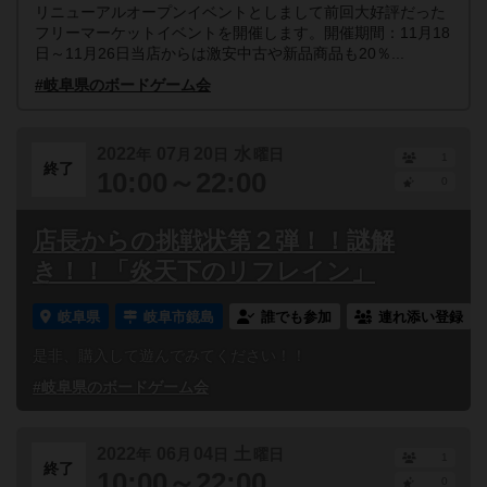
リニューアルオープンイベントとしまして前回大好評だった
フリーマーケットイベントを開催します。開催期間：11月18
日～11月26日当店からは激安中古や新品商品も20％...
#岐阜県のボードゲーム会
2022
07
20
水
年
月
日
曜日
1
終了
10:00～22:00
0
店長からの挑戦状第２弾！！謎解
き！！「炎天下のリフレイン」
岐阜県
岐阜市鏡島
誰でも参加
連れ添い登録
是非、購入して遊んでみてください！！
#岐阜県のボードゲーム会
2022
06
04
土
年
月
日
曜日
1
終了
10:00～22:00
0