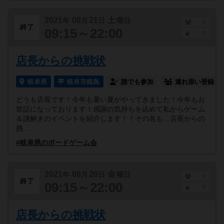
2021
08
21
土
年
月
日
曜日
1
終了
09:15～22:00
0
店長からの挑戦状
岐阜県
岐阜市鏡島
誰でも参加
連れ添い登録
どうも店長です！今年も暑い夏がやってきました！今年もお
世話になっております！感謝の気持ちを込めて私からゲーム
＆謎解きのイベントを紹介します！！その名も…店長からの
挑...
#岐阜県のボードゲーム会
2021
08
20
金
年
月
日
曜日
1
終了
09:15～22:00
0
店長からの挑戦状