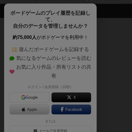
ボドゲーマTOP
ボードゲームのプレイ履歴を記録し
て、
ボードゲームを検索する
自分のデータを管理しませんか？
約75,000人
がボドゲーマを利用中！
ボードゲームの新着レビュー
遊んだボードゲームを記録する
ボードゲーム会情報
気になるゲームのレビューを読む
お気に入り作品・所有リストの共
メカニクス特集
有
掲示板・トピックス
ログイン / 会員登録（10秒）
Google
X
ボドとも・会員一覧
Apple
Facebook
ボードゲーム業界コラム
または
ボドゲーマご利用案内
メールで会員登録