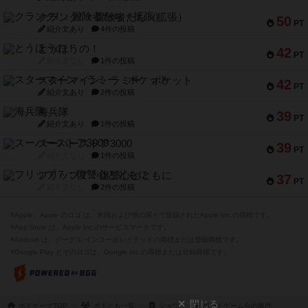
クランク! ：冒険者たち（拡張）
50
PT
紹介文あり
4件の投稿
とうほうの！
42
PT
紹介文なし
1件の投稿
スターマイン・ラミー ポケット
42
PT
紹介文あり
2件の投稿
海兵隊
39
PT
紹介文あり
1件の投稿
スーパーストア3000
39
PT
紹介文なし
1件の投稿
フリップ７：復讐心とともに
37
PT
紹介文なし
2件の投稿
※Apple、Apple のロゴ は、米国および他の国々で登録されたApple Inc.の商標です。
※App Store は、Apple Inc.のサービスマークです。
※Android は、グーグル インコーポレイテッドの商標または登録商標です。
※Google Play とそのロゴは、Google Inc.の商標または登録商標です。
閉じる
ボドゲーマTOP
ボドとも一覧
ショウ
ボードゲーム会の履歴