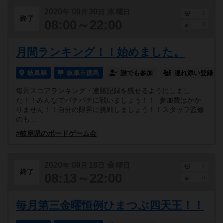
2020
09
30
水
年
月
日
曜日
1
終了
08:00～22:00
0
月間ランキング！！始めました。
岐阜県
岐阜市鏡島
誰でも参加
連れ添い登録
毎月スコアランキング・連勝記録を残せるようにしまし
た！！みんなでバチバチに戦いましょう！！ 参加費はかか
りません！！自分の限界に挑戦しましょう！！スタッフ監修
のも...
#岐阜県のボードゲーム会
2020
09
18
金
年
月
日
曜日
1
終了
08:13～22:00
0
毎月第三金曜恒例ひまつぶ四天王！！