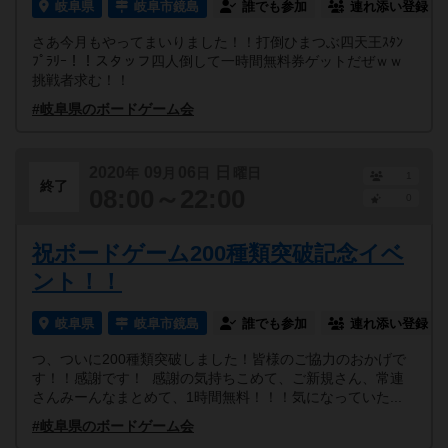
岐阜県
岐阜市鏡島
誰でも参加
連れ添い登録
さあ今月もやってまいりました！！打倒ひまつぶ四天王ｽﾀﾝ
ﾌﾟﾗﾘｰ！！スタッフ四人倒して一時間無料券ゲットだぜｗｗ
挑戦者求む！！
#岐阜県のボードゲーム会
2020
09
06
日
年
月
日
曜日
1
終了
08:00～22:00
0
祝ボードゲーム200種類突破記念イベ
ント！！
岐阜県
岐阜市鏡島
誰でも参加
連れ添い登録
つ、ついに200種類突破しました！皆様のご協力のおかげで
す！！感謝です！ 感謝の気持ちこめて、ご新規さん、常連
さんみーんなまとめて、1時間無料！！！気になっていた...
#岐阜県のボードゲーム会