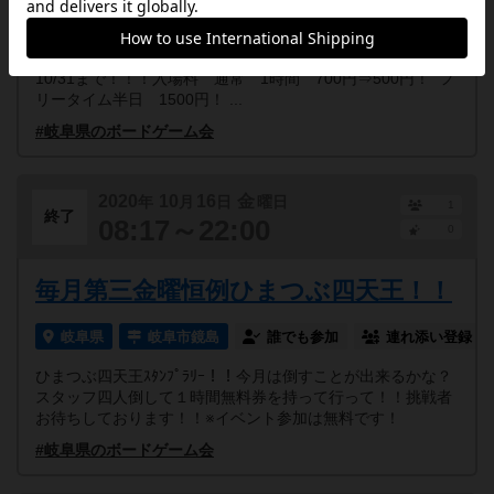
岐阜県
岐阜市鏡島
誰でも参加
連れ添い登録
感謝祭第二弾+YouTube開設記念！！！としまして、10/15～
10/31まで！！！入場料 通常 1時間 700円⇒500円！ フ
リータイム半日 1500円！ ...
#岐阜県のボードゲーム会
2020
10
16
金
年
月
日
曜日
1
終了
08:17～22:00
0
毎月第三金曜恒例ひまつぶ四天王！！
岐阜県
岐阜市鏡島
誰でも参加
連れ添い登録
ひまつぶ四天王ｽﾀﾝﾌﾟﾗﾘｰ！！今月は倒すことが出来るかな？
スタッフ四人倒して１時間無料券を持って行って！！挑戦者
お待ちしております！！※イベント参加は無料です！
#岐阜県のボードゲーム会