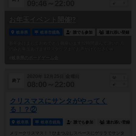
09:46～22:00
0
お年玉イベント開催⁉︎
岐阜県
岐阜市鏡島
誰でも参加
連れ添い登録
新年あけましておめでとう御座います‼︎2時間遊んで頂いた方
のみお年玉あげます⁉︎スタッフまでお声かけくださいw
#岐阜県のボードゲーム会
2020
12
25
金
年
月
日
曜日
1
終了
08:00～22:00
0
クリスマスにサンタがやってく
る！？②
岐阜県
岐阜市鏡島
誰でも参加
連れ添い登録
メリークリスマス！！ひまつぶしスペースにゲリラでサンタ