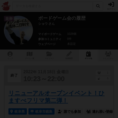
ログイン
ボードゲーム会の履歴
皇帝
ショウ さん
1028個
マイボードゲーム
0件
参加コミュニティ
未設定
ウェブページ
トップ
ゲーム一覧
マイリスト
投稿履歴
ボ
ドゲ
会
コミュニティ
2022
11
18
金
年
月
日
曜日
1
終了
10:23～22:00
0
リニューアルオープンイベント！ひ
ますぺフリマ第二弾！
岐阜県
岐阜市鏡島
誰でも参加
連れ添い登録