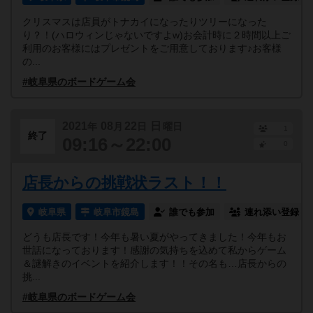
クリスマスは店員がトナカイになったりツリーになった
り？！(ハロウィンじゃないですよw)お会計時に２時間以上ご
利用のお客様にはプレゼントをご用意しております♪お客様
の...
#岐阜県のボードゲーム会
2021
08
22
日
年
月
日
曜日
1
終了
09:16～22:00
0
店長からの挑戦状ラスト！！
岐阜県
岐阜市鏡島
誰でも参加
連れ添い登録
どうも店長です！今年も暑い夏がやってきました！今年もお
世話になっております！感謝の気持ちを込めて私からゲーム
＆謎解きのイベントを紹介します！！その名も…店長からの
挑...
#岐阜県のボードゲーム会