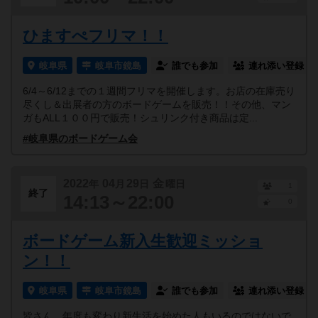
ひますぺフリマ！！
岐阜県
岐阜市鏡島
誰でも参加
連れ添い登録
6/4～6/12までの１週間フリマを開催します。お店の在庫売り
尽くし＆出展者の方のボードゲームを販売！！その他、マン
ガもALL１００円で販売！シュリンク付き商品は定...
#岐阜県のボードゲーム会
2022
04
29
金
年
月
日
曜日
1
終了
14:13～22:00
0
ボードゲーム新入生歓迎ミッショ
ン！！
岐阜県
岐阜市鏡島
誰でも参加
連れ添い登録
皆さん、年度も変わり新生活を始めた人もいるのではないで