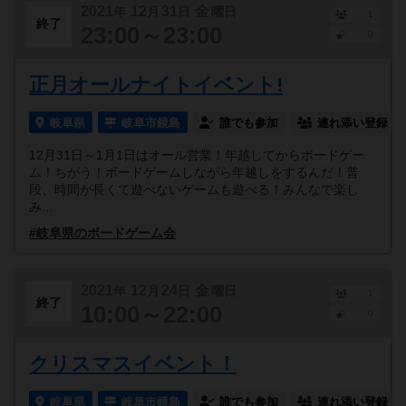
2021
12
31
金
年
月
日
曜日
1
終了
23:00～23:00
0
正月オールナイトイベント!
岐阜県
岐阜市鏡島
誰でも参加
連れ添い登録
12月31日～1月1日はオール営業！年越してからボードゲー
ム！ちがう！ボードゲームしながら年越しをするんだ！普
段、時間が長くて遊べないゲームも遊べる！みんなで楽し
み...
#岐阜県のボードゲーム会
2021
12
24
金
年
月
日
曜日
1
終了
10:00～22:00
0
クリスマスイベント！
岐阜県
岐阜市鏡島
誰でも参加
連れ添い登録