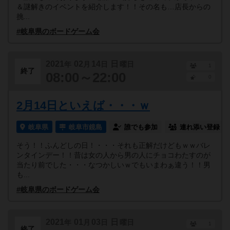
＆謎解きのイベントを紹介します！！その名も…店長からの
挑...
#岐阜県のボードゲーム会
2021
02
14
日
年
月
日
曜日
1
終了
08:00～22:00
0
2月14日といえば・・・ｗ
岐阜県
岐阜市鏡島
誰でも参加
連れ添い登録
そう！！ふんどしの日！・・・それも正解だけどもｗｗバレ
ンタインデー！！昔は女の人から男の人にチョコわたすのが
当たり前でした・・・なつかしいｗでもいまわぁ違う！！男
も...
#岐阜県のボードゲーム会
2021
01
03
日
年
月
日
曜日
1
終了