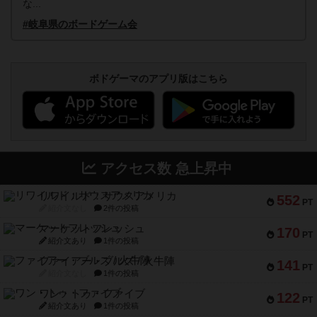
な...
#岐阜県のボードゲーム会
ボドゲーマのアプリ版はこちら
アクセス数 急上昇中
リワイルド：サウスアメリカ
552
PT
紹介文なし
2件の投稿
マーケットフレッシュ
170
PT
紹介文あり
1件の投稿
ファイアー・ブルズ / 火牛陣
141
PT
紹介文なし
1件の投稿
ワン・トゥ・ファイブ
122
PT
紹介文あり
1件の投稿