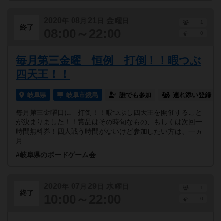
2020
08
21
金
年
月
日
曜日
1
終了
08:00～22:00
0
毎月第三金曜 恒例 打倒！！暇つぶ
四天王！！
岐阜県
岐阜市鏡島
誰でも参加
連れ添い登録
毎月第三金曜日に 打倒！！暇つぶし四天王を開催すること
が決まりました！！賞品はその時旬なもの、もしくは次回一
時間無料券！四人戦う時間がないけど参加したい方は、一ヵ
月...
#岐阜県のボードゲーム会
2020
07
29
水
年
月
日
曜日
1
終了
10:00～22:00
0