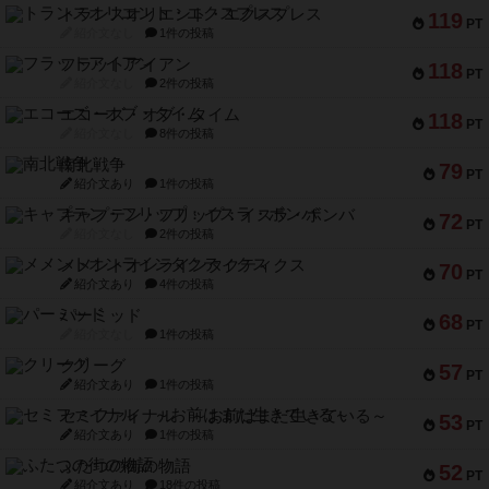
トランスオリエント・エクスプレス
119
PT
紹介文なし
1件の投稿
フラットアイアン
118
PT
紹介文なし
2件の投稿
エコーズ・オブ・タイム
118
PT
紹介文なし
8件の投稿
南北戦争
79
PT
紹介文あり
1件の投稿
キャプテン・フリップ：イスラ・ボンバ
72
PT
紹介文なし
2件の投稿
メメントオンラインタクティクス
70
PT
紹介文あり
4件の投稿
パーミッド
68
PT
紹介文なし
1件の投稿
クリーグ
57
PT
紹介文あり
1件の投稿
セミファイナル ～お前はまだ生きている～
53
PT
紹介文あり
1件の投稿
ふたつの街の物語
52
PT
紹介文あり
18件の投稿