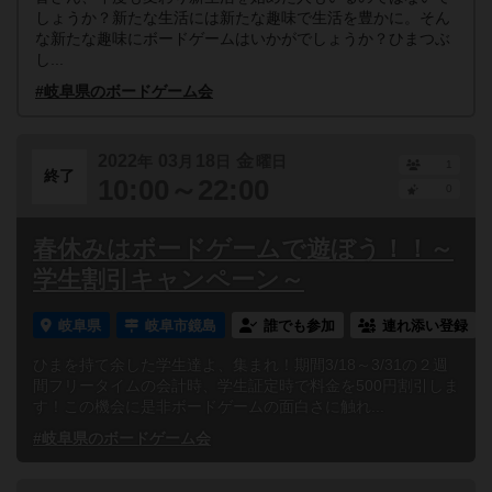
しょうか？新たな生活には新たな趣味で生活を豊かに。そん
な新たな趣味にボードゲームはいかがでしょうか？ひまつぶ
し...
#岐阜県のボードゲーム会
2022
03
18
金
年
月
日
曜日
1
終了
10:00～22:00
0
春休みはボードゲームで遊ぼう！！～
学生割引キャンペーン～
岐阜県
岐阜市鏡島
誰でも参加
連れ添い登録
ひまを持て余した学生達よ、集まれ！期間3/18～3/31の２週
間フリータイムの会計時、学生証定時で料金を500円割引しま
す！この機会に是非ボードゲームの面白さに触れ...
#岐阜県のボードゲーム会