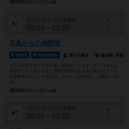
#岐阜県のボードゲーム会
2021
08
18
水
年
月
日
曜日
1
終了
09:14～22:00
0
店長からの挑戦状
岐阜県
岐阜市鏡島
誰でも参加
連れ添い登録
どうも店長です！今年も暑い夏がやってきました！今年もお
世話になっております！感謝の気持ちを込めて私からゲーム
＆謎解きのイベントを紹介します！！その名も…店長からの
挑...
#岐阜県のボードゲーム会
2021
08
17
火
年
月
日
曜日
1
終了
08:00～22:00
0