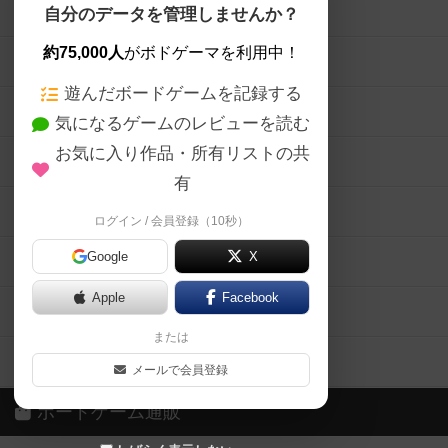
ボードゲームを検索する
自分のデータを管理しませんか？
約75,000人
がボドゲーマを利用中！
ボードゲームの新着レビュー
遊んだボードゲームを記録する
ボードゲーム会情報
気になるゲームのレビューを読む
お気に入り作品・所有リストの共
メカニクス特集
有
掲示板・トピックス
ログイン / 会員登録（10秒）
Google
X
ボドとも・会員一覧
Apple
Facebook
ボードゲーム業界コラム
または
ボドゲーマご利用案内
メールで会員登録
ボードゲーム通販