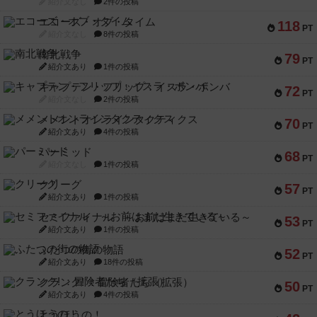
紹介文なし
2件の投稿
エコーズ・オブ・タイム
118
PT
紹介文なし
8件の投稿
南北戦争
79
PT
紹介文あり
1件の投稿
キャプテン・フリップ：イスラ・ボンバ
72
PT
紹介文なし
2件の投稿
メメントオンラインタクティクス
70
PT
紹介文あり
4件の投稿
パーミッド
68
PT
紹介文なし
1件の投稿
クリーグ
57
PT
紹介文あり
1件の投稿
セミファイナル ～お前はまだ生きている～
53
PT
紹介文あり
1件の投稿
ふたつの街の物語
52
PT
紹介文あり
18件の投稿
クランク! ：冒険者たち（拡張）
50
PT
紹介文あり
4件の投稿
とうほうの！