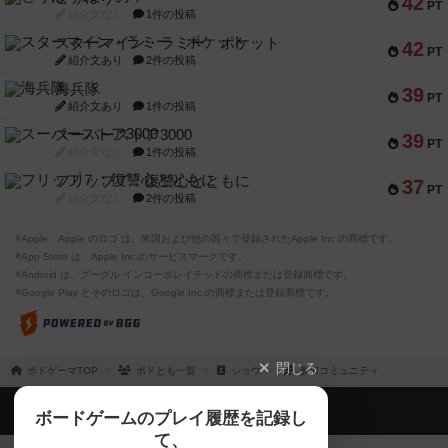
42
PT
紹介文なし
1件の投稿
スターマイン・ラミー ポケット
42
PT
紹介文あり
2件の投稿
海兵隊
39
PT
紹介文あり
1件の投稿
スーパーストア3000
39
PT
紹介文なし
1件の投稿
フリップ７：復讐心とともに
37
PT
紹介文なし
2件の投稿
※Apple、Apple のロゴ は、米国および他の国々で登録されたApple Inc.の商標です。
※App Store は、Apple Inc.のサービスマークです。
※Android は、グーグル インコーポレイテッドの商標または登録商標です。
※Google Play とそのロゴは、Google Inc.の商標または登録商標です。
閉じる
ボドゲーマTOP
ボドとも一覧
ショウ
参加コミュニティ
ボドゲーマTOP
ボードゲームのプレイ履歴を記録し
て、