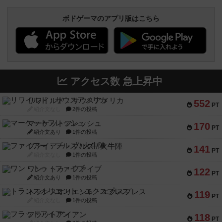
ボドゲーマのアプリ版はこちら
アクセス数 急上昇中
リワイルド：サウスアメリカ
552
PT
紹介文なし
2件の投稿
マーケットフレッシュ
170
PT
紹介文あり
1件の投稿
ファイアー・ブルズ / 火牛陣
141
PT
紹介文なし
1件の投稿
ワン・トゥ・ファイブ
122
PT
紹介文あり
1件の投稿
トランスオリエント・エクスプレス
119
PT
紹介文なし
1件の投稿
フラットアイアン
118
PT