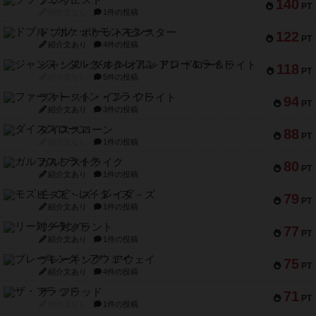
ブラヴェスト
140
PT
紹介文なし
1件の投稿
ドブル：ポケットモンスター
122
PT
紹介文あり
4件の投稿
ジャンヌ・ダルク-オルレアン ドロー＆ライト
118
PT
紹介文なし
5件の投稿
ファースト・イン・フライト
94
PT
紹介文あり
3件の投稿
ダイススローン
88
PT
紹介文なし
1件の投稿
ガルフストライク
80
PT
紹介文あり
1件の投稿
モズビ－ズ・レイダ－ズ
79
PT
紹介文あり
1件の投稿
リー対グラント
77
PT
紹介文あり
1件の投稿
ブレーキング・アウェイ
75
PT
紹介文あり
4件の投稿
ザ・フラッド
71
PT
紹介文なし
1件の投稿