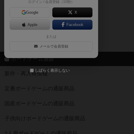
ログイン / 会員登録（10秒）
Google
X
ボドとも・会員一覧
Apple
Facebook
ボードゲーム業界コラム
または
ボドゲーマご利用案内
メールで会員登録
ボードゲーム通販
しばらく表示しない
新作・再入荷情報
定番ボードゲームの通販商品
国産ボードゲームの通販商品
子供向けボードゲームの通販商品
2人用ボードゲームの通販商品