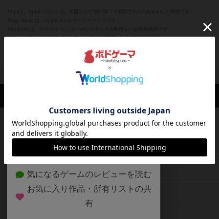
※Apple、Apple のロゴ は、米国および他の国々で登録されたApple Inc.の商標です。
※App Store は、Apple Inc.のサービスマークです。
※Android は、グーグル インコーポレイテッドの商標または登録商標です。
※Google Play とそのロゴは、Google Inc.の商標または登録商標です。
閉じる
ボドゲーマTOP
ボドとも一覧
みつお
マイボードゲーム
評価し
ボドゲーマTOP
ボードゲームのプレイ履歴を記録し
て、
ボードゲームを検索する
自分のデータを管理しませんか？
約75,000人
がボドゲーマを利用中！
ボードゲームの新着レビュー
遊んだボードゲームを記録する
ボードゲーム会情報
気になるゲームのレビューを読む
お気に入り作品・所有リストの共
メカニクス特集
有
掲示板・トピックス