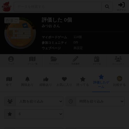
ログイン
評価した 0個
たまご
みつお さん
114個
マイボードゲーム
0件
参加コミュニティ
未設定
ウェブページ
トップ
ゲーム一覧
マイリスト
投稿履歴
ボ
ドゲ
会
コミュニティ
評価したゲ
全て
興味あり
経験あり
お気に入り
持ってる
比較する
ーム