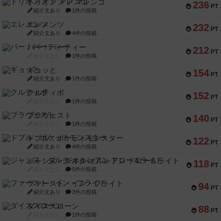
トリオンフ ア マレンゴ
236
PT
紹介文あり
1件の投稿
エレメンツ
232
PT
紹介文あり
4件の投稿
バー！パーティー
212
PT
紹介文なし
1件の投稿
ギョッと
154
PT
紹介文あり
1件の投稿
クルティボ
152
PT
紹介文なし
1件の投稿
ブラヴェスト
140
PT
紹介文なし
1件の投稿
ドブル：ポケットモンスター
122
PT
紹介文あり
4件の投稿
ジャンヌ・ダルク-オルレアン ドロー＆ライト
118
PT
紹介文なし
5件の投稿
ファースト・イン・フライト
94
PT
紹介文あり
3件の投稿
ダイススローン
88
PT
紹介文なし
1件の投稿