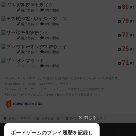
ガルフストライク
80
PT
紹介文あり
1件の投稿
モズビ－ズ・レイダ－ズ
79
PT
紹介文あり
1件の投稿
リー対グラント
77
PT
紹介文あり
1件の投稿
ブレーキング・アウェイ
75
PT
紹介文あり
4件の投稿
ザ・フラッド
71
PT
紹介文なし
1件の投稿
※Apple、Apple のロゴ は、米国および他の国々で登録されたApple Inc.の商標です。
※App Store は、Apple Inc.のサービスマークです。
※Android は、グーグル インコーポレイテッドの商標または登録商標です。
※Google Play とそのロゴは、Google Inc.の商標または登録商標です。
閉じる
ボドゲーマTOP
ボドとも一覧
みつお
マイリスト
ボドゲーマTOP
ボードゲームのプレイ履歴を記録し