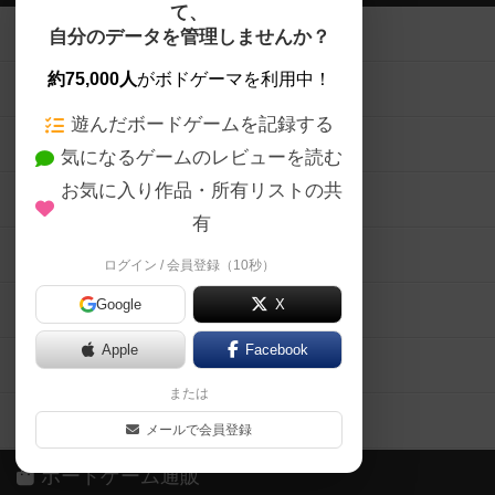
て、
ボードゲームを検索する
自分のデータを管理しませんか？
約75,000人
がボドゲーマを利用中！
ボードゲームの新着レビュー
遊んだボードゲームを記録する
ボードゲーム会情報
気になるゲームのレビューを読む
お気に入り作品・所有リストの共
メカニクス特集
有
掲示板・トピックス
ログイン / 会員登録（10秒）
Google
X
ボドとも・会員一覧
Apple
Facebook
ボードゲーム業界コラム
または
ボドゲーマご利用案内
メールで会員登録
ボードゲーム通販