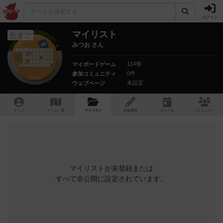
ログイン
マイリスト
たまご
みつお さん
114個
マイボードゲーム
0件
参加コミュニティ
未設定
ウェブページ
トップ
ゲーム一覧
マイリスト
投稿履歴
ボ
ドゲ
会
コミュニティ
マイリストが未登録または
すべて非公開に設定されています。