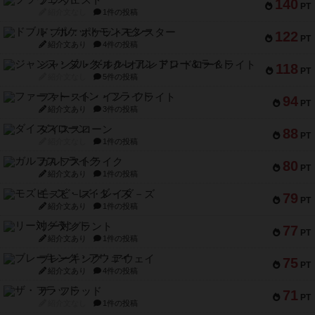
ブラヴェスト
140
PT
紹介文なし
1件の投稿
ドブル：ポケットモンスター
122
PT
紹介文あり
4件の投稿
ジャンヌ・ダルク-オルレアン ドロー＆ライト
118
PT
紹介文なし
5件の投稿
ファースト・イン・フライト
94
PT
紹介文あり
3件の投稿
ダイススローン
88
PT
紹介文なし
1件の投稿
ガルフストライク
80
PT
紹介文あり
1件の投稿
モズビ－ズ・レイダ－ズ
79
PT
紹介文あり
1件の投稿
リー対グラント
77
PT
紹介文あり
1件の投稿
ブレーキング・アウェイ
75
PT
紹介文あり
4件の投稿
ザ・フラッド
71
PT
紹介文なし
1件の投稿