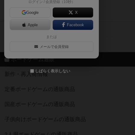
ログイン / 会員登録（10秒）
Google
X
ボドとも・会員一覧
Apple
Facebook
ボードゲーム業界コラム
または
ボドゲーマご利用案内
メールで会員登録
ボードゲーム通販
しばらく表示しない
新作・再入荷情報
定番ボードゲームの通販商品
国産ボードゲームの通販商品
子供向けボードゲームの通販商品
2人用ボードゲームの通販商品