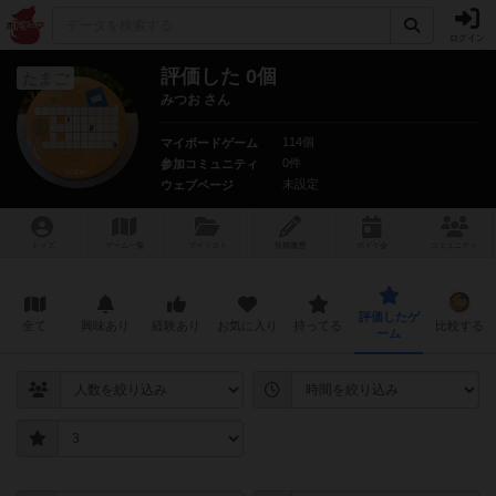
ログイン
評価した 0個
たまご
みつお さん
114個
マイボードゲーム
0件
参加コミュニティ
未設定
ウェブページ
トップ
ゲーム一覧
マイリスト
投稿履歴
ボ
ドゲ
会
コミュニティ
評価したゲ
全て
興味あり
経験あり
お気に入り
持ってる
比較する
ーム