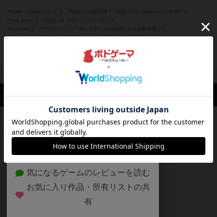
※Apple、Apple のロゴ は、米国および他の国々で登録されたApple Inc.の商標です。
※App Store は、Apple Inc.のサービスマークです。
※Android は、グーグル インコーポレイテッドの商標または登録商標です。
※Google Play とそのロゴは、Google Inc.の商標または登録商標です。
閉じる
ボドゲーマTOP
ボドとも一覧
みつお
マイボードゲーム
評価し
ボドゲーマTOP
ボードゲームのプレイ履歴を記録し
て、
ボードゲームを検索する
自分のデータを管理しませんか？
約75,000人
がボドゲーマを利用中！
ボードゲームの新着レビュー
遊んだボードゲームを記録する
ボードゲーム会情報
気になるゲームのレビューを読む
お気に入り作品・所有リストの共
メカニクス特集
有
掲示板・トピックス