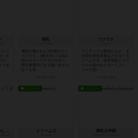
ー
萌札
ファウナ
ker
moefuda
Fauna
コスパ
属性の書かれた108枚のカー
マニアックな動物たちの、生
コンポ
ドのうち、3枚を引いて組み
息地や身長体重などを当てる
すが）
合わせキャラクターを作り、
ゲームです。世界地図とスケ
コラボ
胴元兼審判である親に好きな
ールの描かれたボード上に、
ほうを選...
コマを置い...
6年弱前
の投稿
6年弱前
の投稿
レビュー
レビュー
おおきな森のどうぶつしょうぎ
ドリームズ
萌札女学院
eenwood
Dreams
moefuda jogakuin