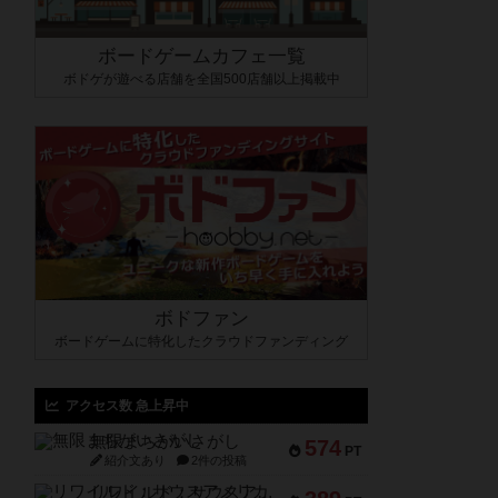
ボードゲームカフェ一覧
ボドゲが遊べる店舗を全国500店舗以上掲載中
ボドファン
ボードゲームに特化したクラウドファンディング
アクセス数 急上昇中
無限まちがいさがし
574
PT
紹介文あり
2件の投稿
リワイルド：サウスアメリカ