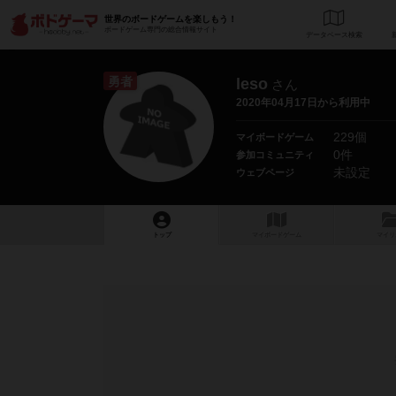
世界のボードゲームを楽しもう！
ボードゲーム専門の総合情報サイト
データベース
検
勇者
leso
さん
2020年04月17日から利用中
229個
マイボードゲーム
0件
参加コミュニティ
未設定
ウェブページ
トップ
マイボードゲーム
マイリ