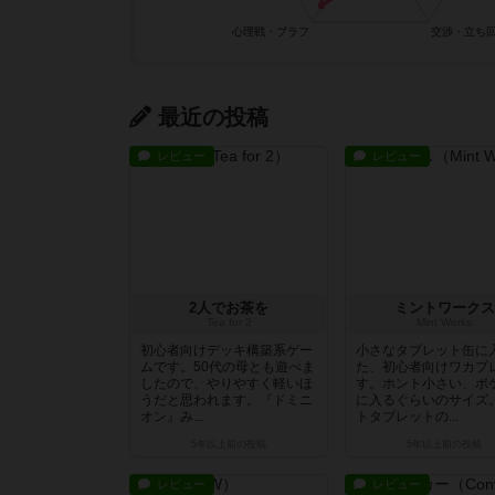
最近の投稿
レビュー
レビュー
2人でお茶を
ミントワークス
Tea for 2
Mint Works
初心者向けデッキ構築系ゲー
小さなタブレット缶に
ムです。50代の母とも遊べま
た、初心者向けワカプ
したので、やりやすく軽いほ
す。ホント小さい、ポ
うだと思われます。『ドミニ
に入るぐらいのサイズ
オン』み...
トタブレットの...
5年以上前
の投稿
5年以上前
の投稿
レビュー
レビュー