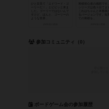
ひと目見て「エドワード・ゴ
将棋初心者の感想です
ーリーだ！」とビビッと来ま
シリーズは色々出てま
した。ゴーリーではないんで
これはちゃんと本将棋
すけど、ほんと、ゴーリーの
るバージョンです。知
ような世界...
ての将棋を...
約6年前
の投稿
約6年前
の投稿
参加コミュニティ（0）
非公開コミ
参加している
ボードゲーム会の参加履歴