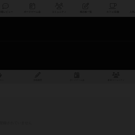
索
新着レビュー
ボードゲーム会
コミュニティ
掲示板一覧
スト
投稿履歴
ボ
ー
ドゲ
ーム
会
参加
コミュニティ
登録されていません