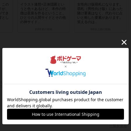
。この
イラスト連想+正体隠匿とい
女性向け版萌札になります。
すが、
うと色々あるけど、本作の特
萌札（男性向け版）にあった
ができ
徴は星座を作るということ。
賭け要素はなく、代わりに占
育とし
ひとりの人間サイドとその他
いと称した要素があります。
の神サイド...
笑えるのは...
約6年前
の投稿
6年以上前
の投稿
一覧を見る
ュニティのみに参加しているか
コミュニティがないユーザーです
一覧を見る