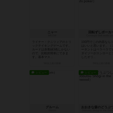
ニャー
回転ずしポーカ
MEOW
Conveyor belt sushi po
ライナー・クニツィアのトリ
100円でこの内容なら
ックテイキングゲームです。
はいいと思います。（
カードは赤青緑3色しかない
ーネントはペラペラで
ので、比較的簡単にできま
ダイソーがスシローと
す。基本マス...
したオリ...
5年以上前
の投稿
5年以上前
の投稿
レビュー
レビュー
グルーム
Gloom
Dōbutsu Shōgi in the Gr