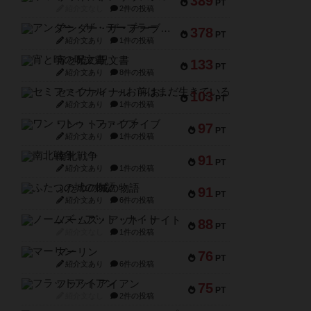
389
PT
紹介文なし
2件の投稿
アンダー・ザ・テーブラー
378
PT
紹介文あり
1件の投稿
宵と暁の呪文書
133
PT
紹介文あり
8件の投稿
セミファイナル ～お前はまだ生きている～
103
PT
紹介文あり
1件の投稿
ワン・トゥ・ファイブ
97
PT
紹介文あり
1件の投稿
南北戦争
91
PT
紹介文あり
1件の投稿
ふたつの城の物語
91
PT
紹介文あり
6件の投稿
ノームズ・アット・ナイト
88
PT
紹介文なし
1件の投稿
マーリン
76
PT
紹介文あり
6件の投稿
フラットアイアン
75
PT
紹介文なし
2件の投稿