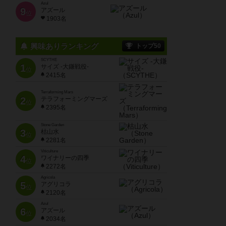
Azul
9
アズール
位
1903名
興味ありランキング
トップ50
SCYTHE
1
サイズ -大鎌戦役-
位
2415名
Terraforming Mars
2
テラフォーミングマーズ
位
2395名
Stone Garden
3
枯山水
位
2281名
Viticulture
4
ワイナリーの四季
位
2272名
Agricola
5
アグリコラ
位
2120名
Azul
6
アズール
位
2034名