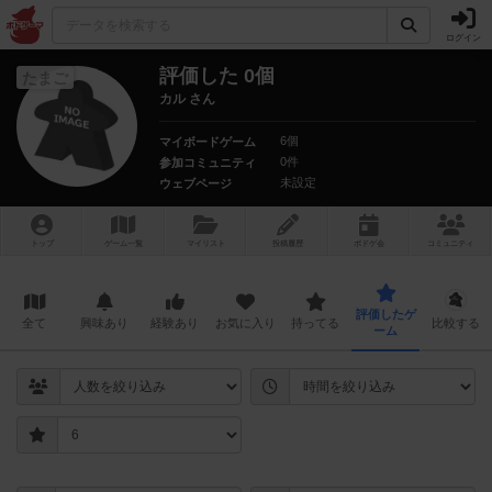
ログイン
評価した 0個
たまご
カル さん
6個
マイボードゲーム
0件
参加コミュニティ
未設定
ウェブページ
トップ
ゲーム一覧
マイリスト
投稿履歴
ボ
ドゲ
会
コミュニティ
評価したゲ
全て
興味あり
経験あり
お気に入り
持ってる
比較する
ーム