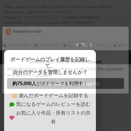
※Apple、Apple のロゴ は、米国および他の国々で登録されたApple Inc.の商標です。
※App Store は、Apple Inc.のサービスマークです。
※Android は、グーグル インコーポレイテッドの商標または登録商標です。
※Google Play とそのロゴは、Google Inc.の商標または登録商標です。
閉じる
ボドゲーマTOP
ボドとも一覧
カル
マイボードゲーム
評価した
ボドゲーマTOP
ボードゲームのプレイ履歴を記録し
て、
ボードゲームを検索する
自分のデータを管理しませんか？
約75,000人
がボドゲーマを利用中！
ボードゲームの新着レビュー
遊んだボードゲームを記録する
ボードゲーム会情報
気になるゲームのレビューを読む
お気に入り作品・所有リストの共
メカニクス特集
有
掲示板・トピックス