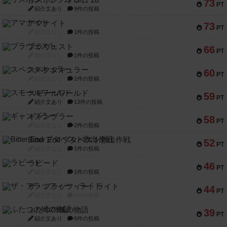
リスボン・トラム 28
73
PT
紹介文あり
9件の投稿
アマナイト
73
PT
紹介文なし
1件の投稿
ブラヴェスト
66
PT
紹介文なし
1件の投稿
スペクタキュラー
60
PT
紹介文なし
1件の投稿
スモールワールド
59
PT
紹介文あり
13件の投稿
ギャンブラー
58
PT
紹介文なし
2件の投稿
Bitter End ブタペスト救出作戦
52
PT
紹介文なし
1件の投稿
ラピード
46
PT
紹介文なし
1件の投稿
ザ・フラッフィー・ライト
44
PT
紹介文なし
0件の投稿
ふたつの城の物語
39
PT
紹介文あり
6件の投稿