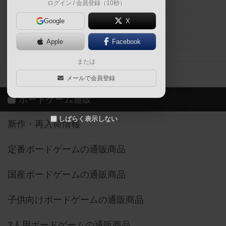
ログイン / 会員登録（10秒）
Google
X
ボドとも・会員一覧
Apple
Facebook
ボードゲーム業界コラム
または
ボドゲーマご利用案内
メールで会員登録
ボードゲーム通販
しばらく表示しない
新作・再入荷情報
定番ボードゲームの通販商品
国産ボードゲームの通販商品
子供向けボードゲームの通販商品
2人用ボードゲームの通販商品