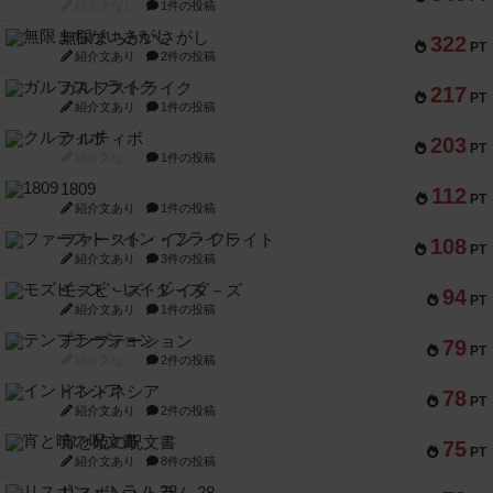
紹介文なし
1件の投稿
無限まちがいさがし
322
PT
紹介文あり
2件の投稿
ガルフストライク
217
PT
紹介文あり
1件の投稿
クルティボ
203
PT
紹介文なし
1件の投稿
1809
112
PT
紹介文あり
1件の投稿
ファースト・イン・フライト
108
PT
紹介文あり
3件の投稿
モズビ－ズ・レイダ－ズ
94
PT
紹介文あり
1件の投稿
テンプテーション
79
PT
紹介文なし
2件の投稿
インドネシア
78
PT
紹介文あり
2件の投稿
宵と暁の呪文書
75
PT
紹介文あり
8件の投稿