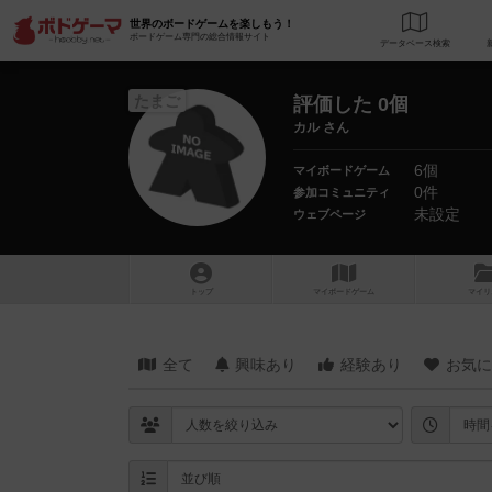
世界のボードゲームを楽しもう！
ボードゲーム専門の総合情報サイト
データベース
検
たまご
評価した 0個
カル さん
6個
マイボードゲーム
0件
参加コミュニティ
未設定
ウェブページ
トップ
マイボードゲーム
マイリ
全て
興味あり
経験あり
お気に