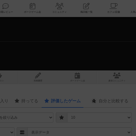
索
新着レビュー
ボードゲーム会
コミュニティ
掲示板一覧
スト
投稿履歴
ボ
ー
ドゲ
ーム
会
参加
コミュニティ
入り
持ってる
評価したゲーム
自分と
比較する