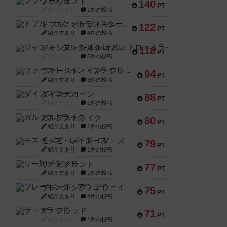
ブラヴェスト
140
PT
紹介文なし
1件の投稿
ドブル：ポケットモンスター
122
PT
紹介文あり
4件の投稿
ジャンヌ・ダルク-オルレアン ドロー＆ライト
118
PT
紹介文なし
5件の投稿
ファースト・イン・フライト
94
PT
紹介文あり
3件の投稿
ダイススローン
88
PT
紹介文なし
1件の投稿
ガルフストライク
80
PT
紹介文あり
1件の投稿
モズビ－ズ・レイダ－ズ
79
PT
紹介文あり
1件の投稿
リー対グラント
77
PT
紹介文あり
1件の投稿
ブレーキング・アウェイ
75
PT
紹介文あり
4件の投稿
ザ・フラッド
71
PT
紹介文なし
1件の投稿