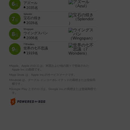
6
アズール
位
2035名
Splendor
7
宝石の煌き
位
2028名
Wingspan
8
ウイングスパン
位
2006名
7 Wonders
9
世界の七不思議
位
1919名
※Apple、Apple のロゴ は、米国および他の国々で登録された
Apple Inc.の商標です。
※App Store は、Apple Inc.のサービスマークです。
※Android は、グーグル インコーポレイテッドの商標または登録商
標です。
※Google Play とそのロゴは、Google Inc.の商標または登録商標で
す。