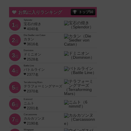
お気に入りランキング
トップ50
Splendor
1
宝石の煌き
位
4040名
Die Siedler von Catan
2
カタン
位
3616名
Dominion
3
ドミニオン
位
2528名
Battle Line
4
バトルライン
位
2377名
Terraforming Mars
5
テラフォーミングマーズ
位
2370名
6 nimmt!
6
ニムト
位
2201名
Carcassonne
7
カルカソンヌ
位
2190名
Wingspan