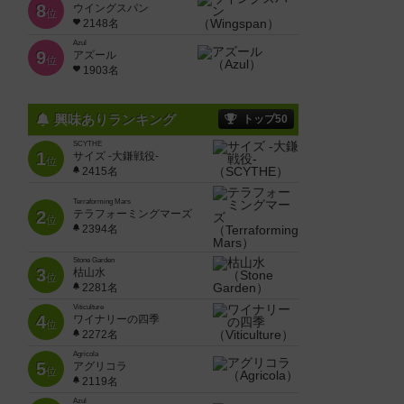
8
ウイングスパン
位
2148名
Azul
9
アズール
位
1903名
興味ありランキング
トップ50
SCYTHE
1
サイズ -大鎌戦役-
位
2415名
Terraforming Mars
2
テラフォーミングマーズ
位
2394名
Stone Garden
3
枯山水
位
2281名
Viticulture
4
ワイナリーの四季
位
2272名
Agricola
5
アグリコラ
位
2119名
Azul