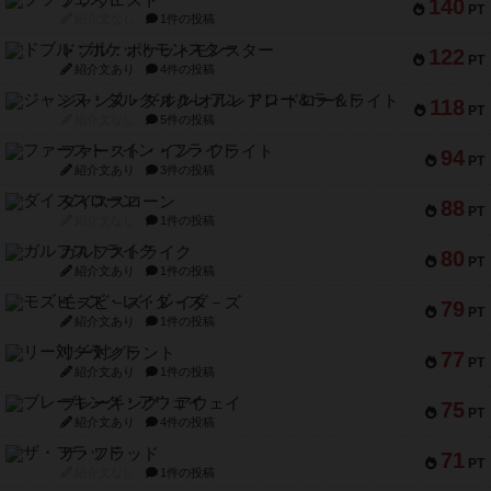
ブラヴェスト
140
PT
紹介文なし
1件の投稿
ドブル：ポケットモンスター
122
PT
紹介文あり
4件の投稿
ジャンヌ・ダルク-オルレアン ドロー＆ライト
118
PT
紹介文なし
5件の投稿
ファースト・イン・フライト
94
PT
紹介文あり
3件の投稿
ダイススローン
88
PT
紹介文なし
1件の投稿
ガルフストライク
80
PT
紹介文あり
1件の投稿
モズビ－ズ・レイダ－ズ
79
PT
紹介文あり
1件の投稿
リー対グラント
77
PT
紹介文あり
1件の投稿
ブレーキング・アウェイ
75
PT
紹介文あり
4件の投稿
ザ・フラッド
71
PT
紹介文なし
1件の投稿