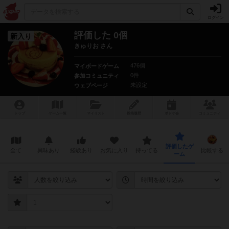
ログイン
評価した 0個
新入り
きゅりお さん
476個
マイボードゲーム
0件
参加コミュニティ
未設定
ウェブページ
トップ
ゲーム一覧
マイリスト
投稿履歴
ボ
ドゲ
会
コミュニティ
評価したゲ
全て
興味あり
経験あり
お気に入り
持ってる
比較する
ーム