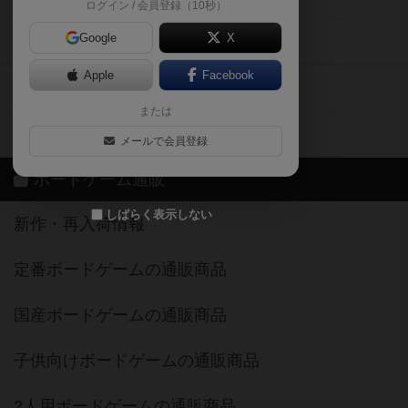
ログイン / 会員登録（10秒）
Google
X
ボドとも・会員一覧
Apple
Facebook
ボードゲーム業界コラム
または
ボドゲーマご利用案内
メールで会員登録
ボードゲーム通販
しばらく表示しない
新作・再入荷情報
定番ボードゲームの通販商品
国産ボードゲームの通販商品
子供向けボードゲームの通販商品
2人用ボードゲームの通販商品