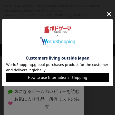
※Apple、Apple のロゴ は、米国および他の国々で登録されたApple Inc.の商標です。
※App Store は、Apple Inc.のサービスマークです。
※Android は、グーグル インコーポレイテッドの商標または登録商標です。
※Google Play とそのロゴは、Google Inc.の商標または登録商標です。
閉じる
ボドゲーマTOP
ボドとも一覧
きゅりお
マイボードゲーム
評価
ボドゲーマTOP
ボードゲームのプレイ履歴を記録し
て、
ボードゲームを検索する
自分のデータを管理しませんか？
約75,000人
がボドゲーマを利用中！
ボードゲームの新着レビュー
遊んだボードゲームを記録する
ボードゲーム会情報
気になるゲームのレビューを読む
お気に入り作品・所有リストの共
メカニクス特集
有
掲示板・トピックス