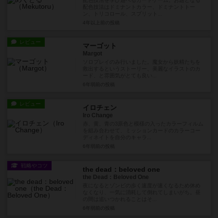
配色技法を学び遊べるカードゲーム。お題となる
配色技法はドミナントカラー、ドミナントトー
ン、トリコロール、スプリット...
4年以上前
の投稿
レビュー
マーゴット
Margot
ソロプレイのみ行いました。魔女から妖精たちを
救出するというストーリー、美麗なイラストのカ
ード、と雰囲気がとても良い...
6年弱前
の投稿
レビュー
イロチェン
Iro Change
赤、黄、青の3原色と模様の入ったカラーフィルム
を組み合わせて、ミッションカードのカラーコー
ディネイトを自分のキャラ...
6年弱前
の投稿
戦略やコツ
the dead：beloved one
the Dead：Beloved One
夜になるとゾンビの歩く速度が速くなるため休め
なくなり、一気に消耗して倒れてしまいがち。昼
の間は追いつかれることはそ...
6年弱前
の投稿