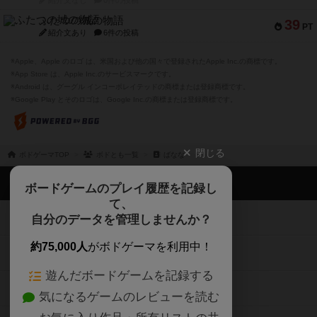
紹介文なし
0件の投稿
ふたつの城の物語
39
PT
紹介文あり
6件の投稿
※Apple、Apple のロゴ は、米国および他の国々で登録されたApple Inc.の商標です。
※App Store は、Apple Inc.のサービスマークです。
※Android は、グーグル インコーポレイテッドの商標または登録商標です。
※Google Play とそのロゴは、Google Inc.の商標または登録商標です。
閉じる
ボドゲーマTOP
ボドとも一覧
ばなな
ボドゲーマTOP
ボードゲームのプレイ履歴を記録し
て、
ボードゲームを検索する
自分のデータを管理しませんか？
約75,000人
がボドゲーマを利用中！
ボードゲームの新着レビュー
遊んだボードゲームを記録する
ボードゲーム会情報
気になるゲームのレビューを読む