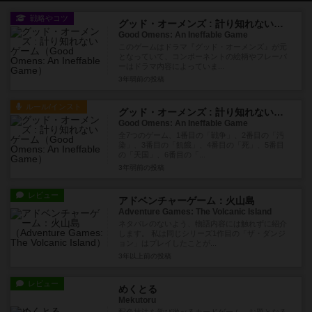
戦略やコツ
グッド・オーメンズ : 計り知れないゲーム
Good Omens: An Ineffable Game
このゲームはドラマ『グッド・オーメンズ』が元
となっていて、コンポーネントの絵柄やフレーバ
ーはドラマ内容によっていま...
3年弱前
の投稿
ルール/インスト
グッド・オーメンズ : 計り知れないゲーム
Good Omens: An Ineffable Game
全7つのゲーム、1番目の「戦争」、2番目の「汚
染」、3番目の「飢餓」、4番目の「死」、5番目
の「天国」、6番目の「...
3年弱前
の投稿
レビュー
アドベンチャーゲーム：火山島
Adventure Games: The Volcanic Island
ネタバレのないよう、物語内容には触れずに紹介
します。 私は同じシリーズ1作目の「ザ・ダンジ
ョン」はプレイしたことが...
3年以上前
の投稿
レビュー
めくとる
Mekutoru