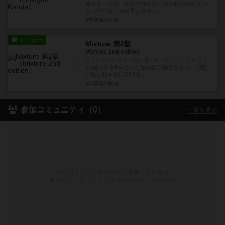
前や印、梵字、真言の描かれた読み札が40枚ずつ
入っている。読み手は読み...
6年弱前
の投稿
レビュー
Mixture 第2版
Mixture 2nd edition
C（シアン）M（マゼンダ）Y（イエロー）そして
墨/黒であるKを使った減法混合調色カルタ。13色
の取り札を場に広げる...
6年弱前
の投稿
参加コミュニティ（0）
一覧を見る
非公開コミュニティのみに参加しているか
参加しているコミュニティがないユーザーです