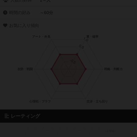
人数の好み
1～人
時間の好み
～60分
お気に入り傾向
レーティング