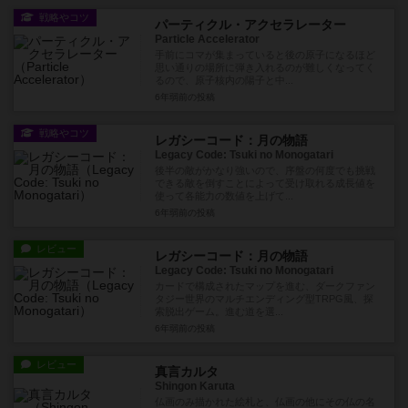
戦略やコツ
パーティクル・アクセラレーター
Particle Accelerator
手前にコマが集まっていると後の原子になるほど
思い通りの場所に弾き入れるのが難しくなってく
るので、原子核内の陽子と中...
6年弱前
の投稿
戦略やコツ
レガシーコード：月の物語
Legacy Code: Tsuki no Monogatari
後半の敵がかなり強いので、序盤の何度でも挑戦
できる敵を倒すことによって受け取れる成長値を
使って各能力の数値を上げて...
6年弱前
の投稿
レビュー
レガシーコード：月の物語
Legacy Code: Tsuki no Monogatari
カードで構成されたマップを進む、ダークファン
タジー世界のマルチエンディング型TRPG風、探
索脱出ゲーム。進む道を選...
6年弱前
の投稿
レビュー
真言カルタ
Shingon Karuta
仏画のみ描かれた絵札と、仏画の他にその仏の名