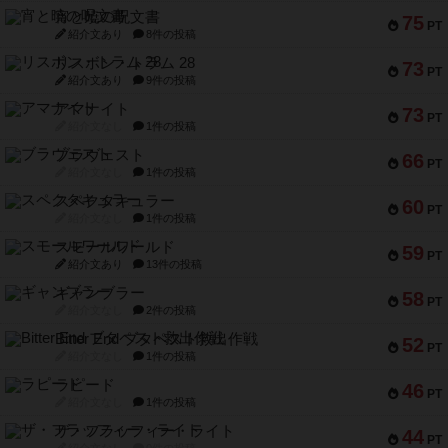
宵と暁の呪文書
75
PT
紹介文あり
8件の投稿
リスボン・トラム 28
73
PT
紹介文あり
9件の投稿
アマナイト
73
PT
紹介文なし
1件の投稿
ブラヴェスト
66
PT
紹介文なし
1件の投稿
スペクタキュラー
60
PT
紹介文なし
1件の投稿
スモールワールド
59
PT
紹介文あり
13件の投稿
ギャンブラー
58
PT
紹介文なし
2件の投稿
Bitter End ブタペスト救出作戦
52
PT
紹介文なし
1件の投稿
ラピード
46
PT
紹介文なし
1件の投稿
ザ・フラッフィー・ライト
44
PT