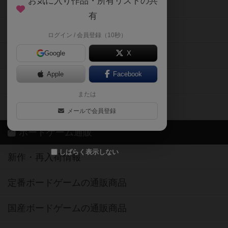
お気に入り作品・所有リストの共
メカニクス特集
有
掲示板・トピックス
ログイン / 会員登録（10秒）
Google
X
ボドとも・会員一覧
Apple
Facebook
ボードゲーム業界コラム
または
ボドゲーマご利用案内
メールで会員登録
ボードゲーム通販
しばらく表示しない
新作・再入荷情報
定番ボードゲームの通販商品
国産ボードゲームの通販商品