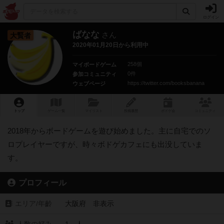
ログイン
ばなな
さん
大賢者
2020年01月20日から利用中
258個
マイボードゲーム
0件
参加コミュニティ
https://twitter.com/booksbanana
ウェブページ
トップ
ゲーム一覧
マイリスト
投稿履歴
ボ
ドゲ
会
コミュニティ
2018年からボードゲームを遊び始めました。主に自宅でのソ
ロプレイヤーですが、時々ボドゲカフェにも出没していま
す。
プロフィール
エリア/年齡
大阪府 非表示