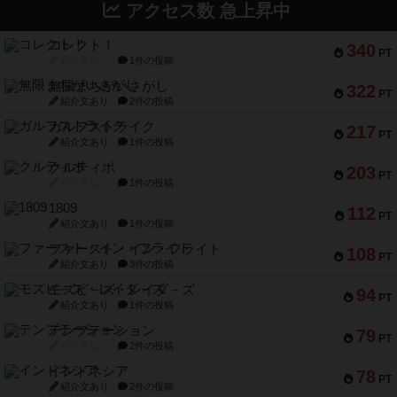
アクセス数 急上昇中
コレクト！
340
PT
紹介文なし
1件の投稿
無限まちがいさがし
322
PT
紹介文あり
2件の投稿
ガルフストライク
217
PT
紹介文あり
1件の投稿
クルティボ
203
PT
紹介文なし
1件の投稿
1809
112
PT
紹介文あり
1件の投稿
ファースト・イン・フライト
108
PT
紹介文あり
3件の投稿
モズビ－ズ・レイダ－ズ
94
PT
紹介文あり
1件の投稿
テンプテーション
79
PT
紹介文なし
2件の投稿
インドネシア
78
PT
紹介文あり
2件の投稿