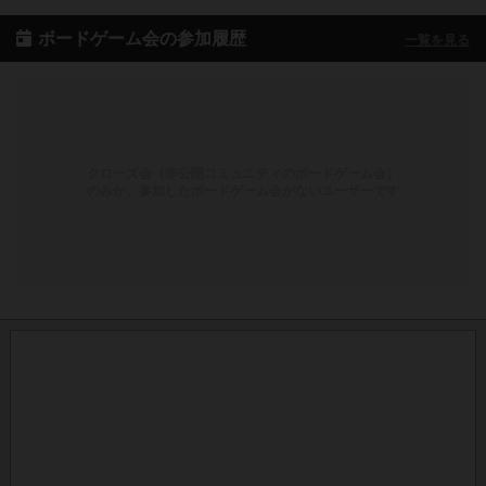
ボードゲーム会の参加履歴
一覧を見る
クローズ会（非公開コミュニティのボードゲーム会）
のみか、参加したボードゲーム会がないユーザーです