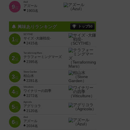
Azul
9
アズール
位
1903名
興味ありランキング
トップ50
SCYTHE
1
サイズ -大鎌戦役-
位
2415名
Terraforming Mars
2
テラフォーミングマーズ
位
2395名
Stone Garden
3
枯山水
位
2281名
Viticulture
4
ワイナリーの四季
位
2272名
Agricola
5
アグリコラ
位
2120名
Azul
6
アズール
位
2034名