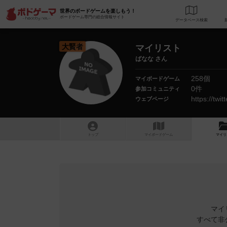
世界のボードゲームを楽しもう！
ボードゲーム専門の総合情報サイト
データベース
検
大賢者
マイリスト
ばなな さん
258個
マイボードゲーム
0件
参加コミュニティ
https://tw
ウェブページ
トップ
マイボードゲーム
マイリ
マイ
すべて非