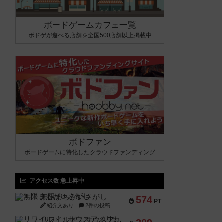
ボードゲームカフェ一覧
ボドゲが遊べる店舗を全国500店舗以上掲載中
ボドファン
ボードゲームに特化したクラウドファンディング
アクセス数 急上昇中
無限まちがいさがし
574
PT
紹介文あり
2件の投稿
リワイルド：サウスアメリカ