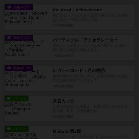
戦略やコツ
the dead：beloved one
夜になるとゾンビの歩く速度が速くなるため休め
なくなり、一気に消耗して倒...
6年弱前
の投稿
戦略やコツ
パーティクル・アクセラレーター
手前にコマが集まっていると後の原子になるほど
思い通りの場所に弾き入れる...
6年弱前
の投稿
戦略やコツ
レガシーコード：月の物語
後半の敵がかなり強いので、序盤の何度でも挑戦
できる敵を倒すことによって...
6年弱前
の投稿
レビュー
真言カルタ
仏画のみ描かれた絵札と、仏画の他にその仏の名
前や印、梵字、真言の描かれ...
6年弱前
の投稿
レビュー
Mixture 第2版
C（シアン）M（マゼンダ）Y（イエロー）そして