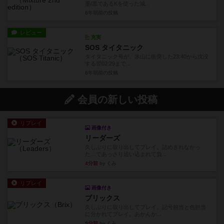
墨/黒であるKを使った減...
6年弱前
の投稿
レビュー
充実
SOS タイタニック
タイタニック号が、氷山に衝突した23:40から沈没
する翌02:29まで...
6年弱前
の投稿
会員の新しい投稿
リプレイ
画像付き
リーダーズ
久しぶりに取り出してプレイ。詰めきれなかっ
た…であっさり追い込まれて負...
4分前
by くみ
リプレイ
画像付き
ブリックス
久しぶりに取り出してプレイ。記号担当と色担当
に分かれてプレイ。あかんか...
9分前
by くみ