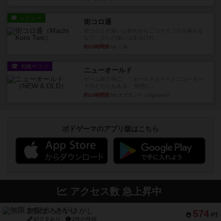
レビュー
街コロ通
街コロとの違いは初めから二つサイコロを振れる
など、少しの違いはあるけれ...
約13時間前
by くみ
戦略やコツ
ニューオールド
ゲーム終了時に、「オールドカードとニューカー
ドのどちらもある」 状態に...
約14時間前
by オグランド（Oguland）
ボドゲーマのアプリ版はこちら
アクセス数 急上昇中
無限まちがいさがし
574
PT
紹介文あり
2件の投稿