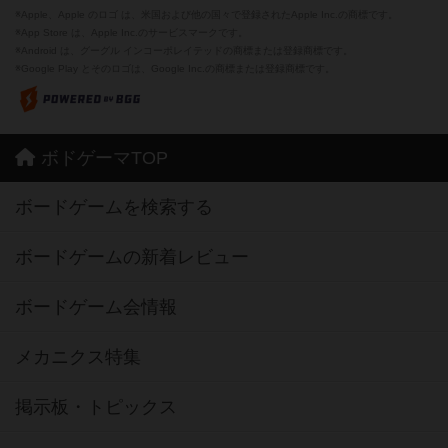
※Apple、Apple のロゴ は、米国および他の国々で登録されたApple Inc.の商標です。
※App Store は、Apple Inc.のサービスマークです。
※Android は、グーグル インコーポレイテッドの商標または登録商標です。
※Google Play とそのロゴは、Google Inc.の商標または登録商標です。
ボドゲーマTOP
ボードゲームを検索する
ボードゲームの新着レビュー
ボードゲーム会情報
メカニクス特集
掲示板・トピックス