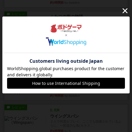
約3時間前
by daisdice
レビュー
ふたつの街の物語
タイルを4×4で並べて街づくりします。ただし、
街は各プレイヤーの間にあ...
約7時間前
by ジェイとと
ルール/インスト
画像付き
ざりかに将棋
３種類の駒だけが登場する超シンプルな将棋系ゲ
ーム入門作品です♪(＾＾)...
約7時間前
by あんちっく
レビュー
エージェントアベニュー
追いついたら勝ち。シンプルなルールと直感的な
目的で、ボドゲ慣れしていな...
約7時間前
by daisdice
レビュー
充実
ウイングスパン
２人で何度かプレイ。ここでも指摘されているよ
うに、一部強力な鳥(カラス...
約8時間前
by S