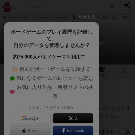
ログイン
閉じる
ボドゲーマTOP
ボードゲームの検索
レガシーコード：日蝕の物語
レガ
ボードゲームのプレイ履歴を記録し
て、
レガシーコード：月の物語
自分のデータを管理しませんか？
ばななさんのレビュー
約75,000人
がボドゲーマを利用中！
遊んだボードゲームを記録する
2
1
6
トップ
画像
動画
レビュー
カフェ
気になるゲームのレビューを読む
お気に入り作品・所有リストの共
194名
2名
0
6年弱前
有
ログイン / 会員登録（10秒）
カードで構成されたマップを進む、ダークファンタジー世
界のマルチエンディング型TRPG風、探索脱出ゲーム。
Google
X
Apple
Facebook
進む道を選びながらシナリオを読み進めて探索を行い、協