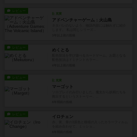
レビュー
充実
アドベンチャーゲーム：火山島
ネタバレのないよう、物語内容には触れずに紹介
します。 私は同じシリーズ...
3年以上前
の投稿
レビュー
めくとる
配色技法を学び遊べるカードゲーム。お題となる
配色技法はドミナントカラー...
4年以上前
の投稿
レビュー
充実
マーゴット
ソロプレイのみ行いました。魔女から妖精たちを
救出するというストーリー、...
6年弱前
の投稿
レビュー
イロチェン
赤、黄、青の3原色と模様の入ったカラーフィルム
を組み合わせて、ミッショ...
6年弱前
の投稿