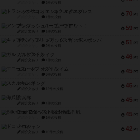
PT
紹介文なし
2件の投稿
トランスオリエント・エクスプレス
70
PT
紹介文なし
1件の投稿
アンブッシュ！：ムーブアウト！
59
PT
紹介文あり
1件の投稿
キャプテン・フリップ：イスラ・ボンバ
51
PT
紹介文なし
2件の投稿
ガルフストライク
46
PT
紹介文あり
1件の投稿
エコーズ・オブ・タイム
45
PT
紹介文なし
8件の投稿
スカルキング
45
PT
紹介文あり
12件の投稿
海兵隊
45
PT
紹介文あり
1件の投稿
Bitter End ブタペスト救出作戦
45
PT
紹介文なし
1件の投稿
ドコジャン
42
PT
紹介文あり
10件の投稿