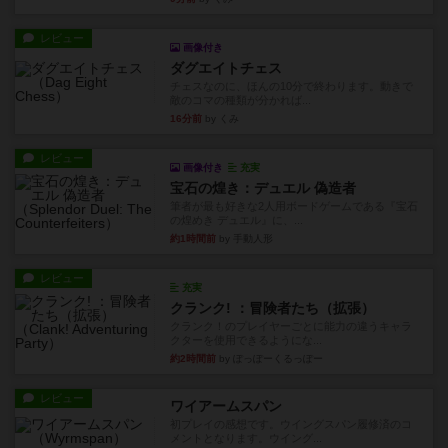
レビュー
画像付き
ダグエイトチェス
チェスなのに、ほんの10分で終わります。動きで
敵のコマの種類が分かれば...
16分前
by くみ
レビュー
画像付き
充実
宝石の煌き：デュエル 偽造者
筆者が最も好きな2人用ボードゲームである『宝石
の煌めき デュエル』に、...
約1時間前
by 手動人形
レビュー
充実
クランク! ：冒険者たち（拡張）
クランク！のプレイヤーごとに能力の違うキャラ
クターを使用できるようにな...
約2時間前
by ぽっぽーくるっぽー
レビュー
ワイアームスパン
初プレイの感想です。ウイングスパン履修済のコ
メントとなります。ウイング...