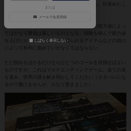
力して敵を倒し経験値を積んで成長しながら、目覚めたこ
または
の世界からの脱出をはかる。
メールで会員登録
勝敗判定はダイスロールですが、自分や敵の能力値によっ
てはかなり勝負は厳しいものとなる。経験を積んで能力値
を上げたり、ルートによって得られるアイテムなどの助け
しばらく表示しない
によって有利に進めていかなくてはならない。
ただ脱出をはかるだけならひとつのゴールを目指せばよい
ものですが、これはマルチエンディングゲーム。全ての道
を進み、世界の謎を解き明かしてください（ネタバレにな
るので書けませんが、かなり驚きました）。