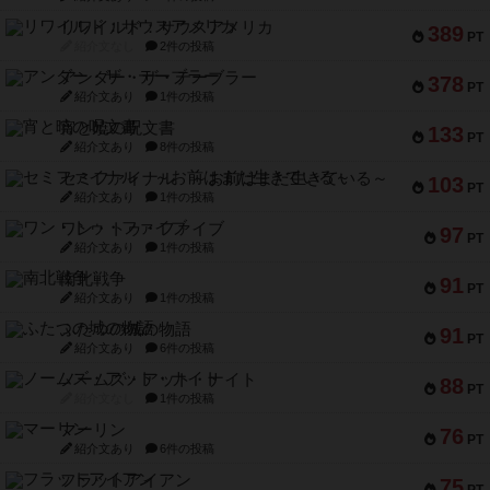
リワイルド：サウスアメリカ
389
PT
紹介文なし
2件の投稿
アンダー・ザ・テーブラー
378
PT
紹介文あり
1件の投稿
宵と暁の呪文書
133
PT
紹介文あり
8件の投稿
セミファイナル ～お前はまだ生きている～
103
PT
紹介文あり
1件の投稿
ワン・トゥ・ファイブ
97
PT
紹介文あり
1件の投稿
南北戦争
91
PT
紹介文あり
1件の投稿
ふたつの城の物語
91
PT
紹介文あり
6件の投稿
ノームズ・アット・ナイト
88
PT
紹介文なし
1件の投稿
マーリン
76
PT
紹介文あり
6件の投稿
フラットアイアン
75