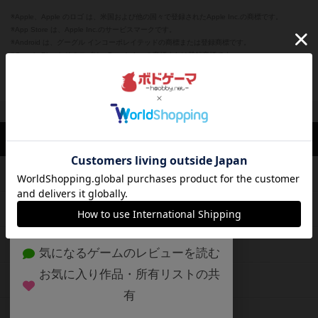
※Apple、Apple のロゴ は、米国および他の国々で登録されたApple Inc.の商標です。
※App Store は、Apple Inc.のサービスマークです。
※Android は、グーグル インコーポレイテッドの商標または登録商標です。
※Google Play とそのロゴは、Google Inc.の商標または登録商標です。
閉じる
ボドゲーマTOP
ボドとも一覧
beavermodoki
マイボードゲーム
ボドゲーマTOP
ボードゲームのプレイ履歴を記録し
て、
ボードゲームを検索する
自分のデータを管理しませんか？
約75,000人
がボドゲーマを利用中！
ボードゲームの新着レビュー
遊んだボードゲームを記録する
ボードゲーム会情報
気になるゲームのレビューを読む
お気に入り作品・所有リストの共
メカニクス特集
有
掲示板・トピックス