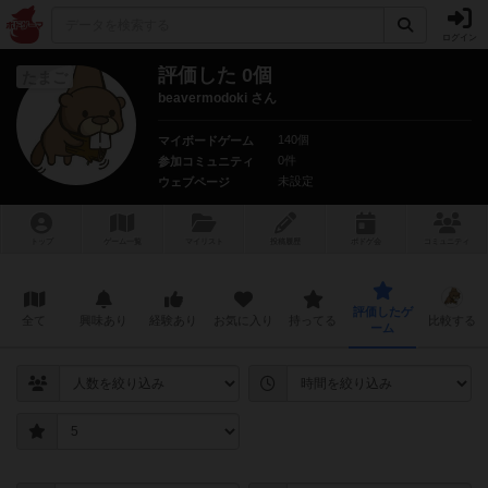
ログイン
評価した 0個
たまご
beavermodoki さん
140個
マイボードゲーム
0件
参加コミュニティ
未設定
ウェブページ
トップ
ゲーム一覧
マイリスト
投稿履歴
ボ
ドゲ
会
コミュニティ
評価したゲ
全て
興味あり
経験あり
お気に入り
持ってる
比較する
ーム