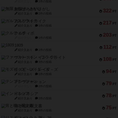
紹介文なし
1件の投稿
無限まちがいさがし
322
PT
紹介文あり
2件の投稿
ガルフストライク
217
PT
紹介文あり
1件の投稿
クルティボ
203
PT
紹介文なし
1件の投稿
1809
112
PT
紹介文あり
1件の投稿
ファースト・イン・フライト
108
PT
紹介文あり
3件の投稿
モズビ－ズ・レイダ－ズ
94
PT
紹介文あり
1件の投稿
テンプテーション
79
PT
紹介文なし
2件の投稿
インドネシア
78
PT
紹介文あり
2件の投稿
宵と暁の呪文書
75
PT
紹介文あり
8件の投稿