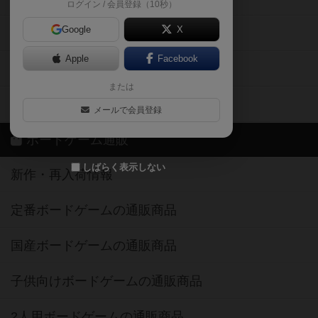
ログイン / 会員登録（10秒）
Google
X
ボドとも・会員一覧
Apple
Facebook
ボードゲーム業界コラム
または
ボドゲーマご利用案内
メールで会員登録
ボードゲーム通販
しばらく表示しない
新作・再入荷情報
定番ボードゲームの通販商品
国産ボードゲームの通販商品
子供向けボードゲームの通販商品
2人用ボードゲームの通販商品