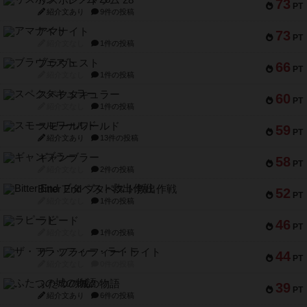
リスボン・トラム 28
73
PT
紹介文あり
9件の投稿
アマナイト
73
PT
紹介文なし
1件の投稿
ブラヴェスト
66
PT
紹介文なし
1件の投稿
スペクタキュラー
60
PT
紹介文なし
1件の投稿
スモールワールド
59
PT
紹介文あり
13件の投稿
ギャンブラー
58
PT
紹介文なし
2件の投稿
Bitter End ブタペスト救出作戦
52
PT
紹介文なし
1件の投稿
ラピード
46
PT
紹介文なし
1件の投稿
ザ・フラッフィー・ライト
44
PT
紹介文なし
0件の投稿
ふたつの城の物語
39
PT
紹介文あり
6件の投稿