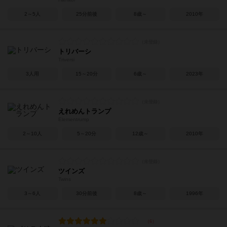
2～5人
25分前後
8歳～
2010年
トリバーシ
Triversi
3人用
15～20分
6歳～
2023年
えれめんトランプ
Elementrump
2～10人
5～20分
12歳～
2010年
ツインズ
Twins
3～6人
30分前後
8歳～
1996年