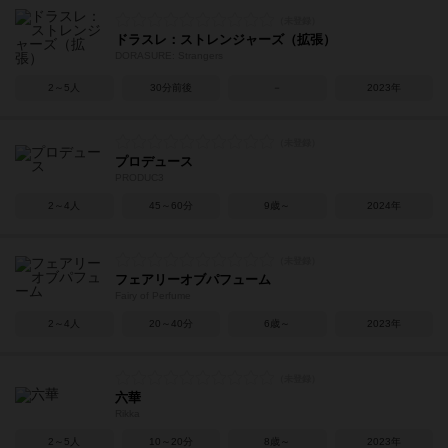
ドラスレ：ストレンジャーズ（拡張）
DORASURE: Strangers
2～5人
30分前後
－
2023年
プロデュース
PRODUC3
2～4人
45～60分
9歳～
2024年
フェアリーオブパフューム
Fairy of Perfume
2～4人
20～40分
6歳～
2023年
六華
Rikka
2～5人
10～20分
8歳～
2023年