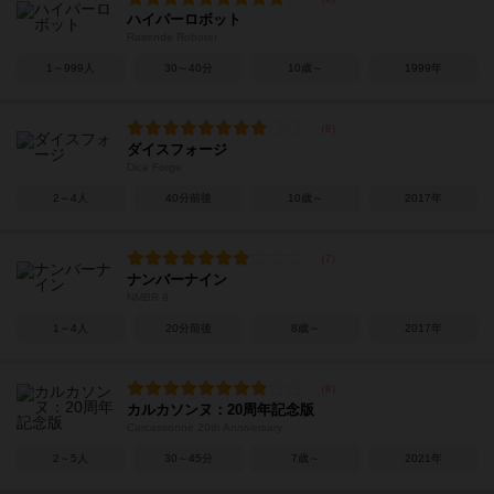
ハイパーロボット
Rasende Roboter
1～999人
30～40分
10歳～
1999年
ダイスフォージ
Dice Forge
2～4人
40分前後
10歳～
2017年
ナンバーナイン
NMBR 9
1～4人
20分前後
8歳～
2017年
カルカソンヌ：20周年記念版
Carcassonne 20th Anniversary
2～5人
30～45分
7歳～
2021年