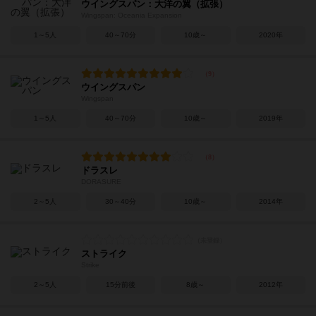
ウイングスパン：大洋の翼（拡張）
Wingspan: Oceania Expansion
1～5人
40～70分
10歳～
2020年
ウイングスパン
Wingspan
1～5人
40～70分
10歳～
2019年
ドラスレ
DORASURE
2～5人
30～40分
10歳～
2014年
ストライク
Strike
2～5人
15分前後
8歳～
2012年