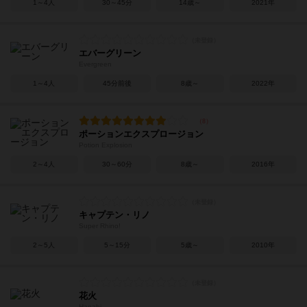
1～4人
30～45分
14歳～
2021年
エバーグリーン
Evergreen
1～4人
45分前後
8歳～
2022年
ポーションエクスプロージョン
Potion Explosion
2～4人
30～60分
8歳～
2016年
キャプテン・リノ
Super Rhino!
2～5人
5～15分
5歳～
2010年
花火
Hanabi