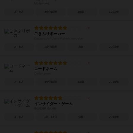
Modern Art
3～5人
45分前後
10歳～
1992年
ごきぶりポーカー
Cockroach Poker / Kakerlakenpoker
2～6人
20分前後
8歳～
2004年
コードネーム
Codenames
2～8人
15分前後
14歳～
2016年
インサイダー・ゲーム
INSIDER GAME
4～8人
10～15分
9歳～
2016年