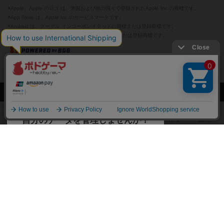
※Apple、Apple のロゴ は、米国および他の国々で登録されたApple Inc.の商標です。
※App Store は、Apple Inc.のサービスマークです。
※Android は、グーグル インコーポレイテッドの商標または登録商標です。
※Google Play とそのロゴは、Google Inc.の商標または登録商標です。
閉じる
ボドゲーマTOP
ボドとも一覧
beavermodoki
マイボードゲーム
ボドゲーマTOP
ボードゲームのプレイ履歴を記録し
て、
ボードゲームを検索する
自分のデータを管理しませんか？
約75,000人
がボドゲーマを利用中！
ボードゲームの新着レビュー
遊んだボードゲームを記録する
ボードゲーム会情報
気になるゲームのレビューを読む
お気に入り作品・所有リストの共
メカニクス特集
有
掲示板・トピックス
ログイン / 会員登録（10秒）