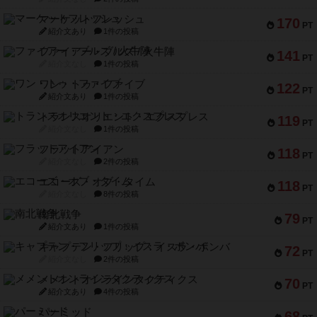
マーケットフレッシュ
170
PT
紹介文あり
1件の投稿
ファイアー・ブルズ / 火牛陣
141
PT
紹介文なし
1件の投稿
ワン・トゥ・ファイブ
122
PT
紹介文あり
1件の投稿
トランスオリエント・エクスプレス
119
PT
紹介文なし
1件の投稿
フラットアイアン
118
PT
紹介文なし
2件の投稿
エコーズ・オブ・タイム
118
PT
紹介文なし
8件の投稿
南北戦争
79
PT
紹介文あり
1件の投稿
キャプテン・フリップ：イスラ・ボンバ
72
PT
紹介文なし
2件の投稿
メメントオンラインタクティクス
70
PT
紹介文あり
4件の投稿
パーミッド
68