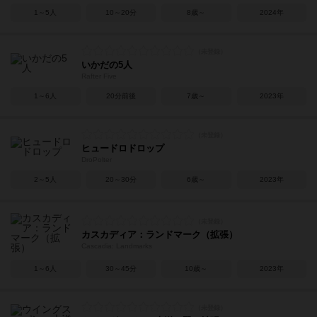
1～5人
10～20分
8歳～
2024年
いかだの5人
Rafter Five
1～6人
20分前後
7歳～
2023年
ヒュードロドロップ
DroPolter
2～5人
20～30分
6歳～
2023年
カスカディア：ランドマーク（拡張）
Cascadia: Landmarks
1～6人
30～45分
10歳～
2023年