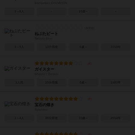
kronkorken CHAMPION
1～8人
－
16歳～
－
ねぶたビート
Nebuta Beat
3～5人
10分前後
6歳～
2019年
ガイスター
Ghosts! / Geister
2人用
15分前後
6歳～
1982年
宝石の煌き
Splendor
2～4人
30分前後
10歳～
2014年