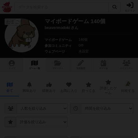
ログイン
マイボードゲーム 140個
たまご
beavermodoki さん
140個
マイボードゲーム
0件
参加コミュニティ
未設定
ウェブページ
トップ
ゲーム一覧
マイリスト
投稿履歴
ボ
ドゲ
会
コミュニティ
評価したゲ
全て
興味あり
経験あり
お気に入り
持ってる
比較する
ーム