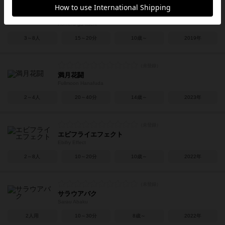
ほめるが勝ち
Homeru ga kachi
3～8人
15～20分
10歳～
2019年
満月花闘
Fullmoon Hanafuda
2～4人
20～40分
14歳～
2023年
エビフライエフェクト
Ebifry Effect
2～8人
10～20分
10歳～
2022年
サラウアバク
Sarau Abaku
2人用
10～30分
8歳～
2022年