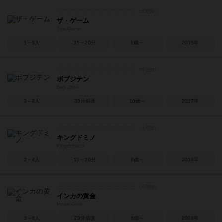
ザ・ゲーム
The Game
1～5人
15～20分
8歳～
2015年
ボブジテン
Bob Jiten
3～8人
30分前後
10歳～
2017年
キングドミノ
Kingdomino
2～4人
15～20分
8歳～
2016年
インカの黄金
Incan Gold
3～8人
20分前後
8歳～
2006年