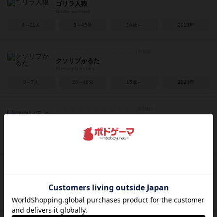
ゴリラ人狼
Gorilla-werewolf
4～21人
5～45分
14歳～
2019年
クソリプかるた
Kusoreply Karuta
3～7人
20～40分
15歳～
2020年
マウンティングお嬢様
Mounting Ojosama
2人用
10～15分
10歳～
2022年
ナインタイルパニック
Nine Tiles Panic
2～5人
20分前後
7歳～
2019年