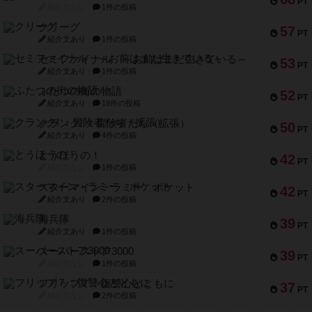
PT
紹介文なし
1件の投稿
クリーグ
57
PT
紹介文あり
1件の投稿
セミファイナル ～お前はまだ生きている～
53
PT
紹介文あり
1件の投稿
ふたつの街の物語
52
PT
紹介文あり
18件の投稿
クランク! ：冒険者たち（拡張）
50
PT
紹介文あり
4件の投稿
とうほうの！
42
PT
紹介文なし
1件の投稿
スターマイン・ラミー ポケット
42
PT
紹介文あり
2件の投稿
海兵隊
39
PT
紹介文あり
1件の投稿
スーパーストア3000
39
PT
紹介文なし
1件の投稿
フリップ７：復讐心とともに
37
PT
紹介文なし
2件の投稿