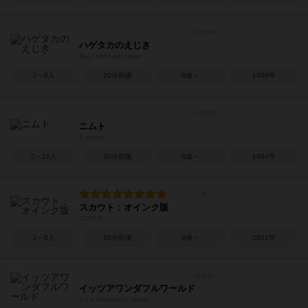
ハゲタカのえじき
Raj / Hol's der Geier
2～6人
20分前後
8歳～
1988年
ニムト
6 nimmt!
2～10人
30分前後
8歳～
1994年
スカウト：オインク版
SCOUT
2～5人
20分前後
9歳～
2021年
イッツアワンダフルワールド
It's a Wonderful World