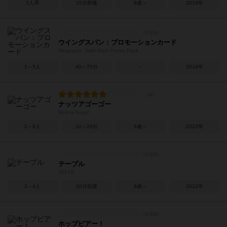
2人用
15分前後
8歳～
2019年
ウイングスパン：プロモーションカード
Wingspan: Swift-Start Promo Pack
1～5人
40～70分
－
2019年
ナッツアゴーゴー
Nuts a Gogo!
2～6人
10～20分
6歳～
2022年
テープル
TAPLE
2～4人
30分前後
8歳～
2022年
ホップビアー！