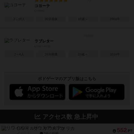
コヨーテ
Coyote
2～10人
30分前後
10歳～
2003年
ラブレター
Love Letter
2～4人
20分前後
10歳～
2014年
ボドゲーマのアプリ版はこちら
アクセス数 急上昇中
リワイルド：サウスアメリカ
552
PT
紹介文なし
2件の投稿