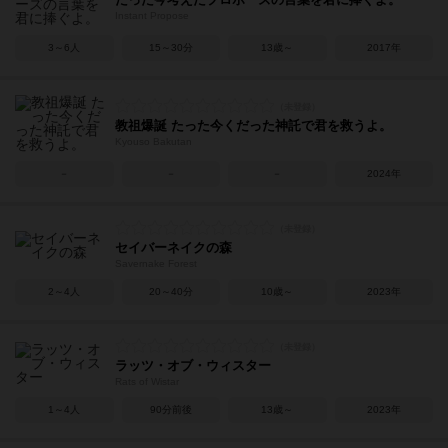
Instant Propose
3～6人
15～30分
13歳～
2017年
教祖爆誕 たった今くだった神託で君を救うよ。
Kyouso Bakutan
－
－
－
2024年
セイバーネイクの森
Savernake Forest
2～4人
20～40分
10歳～
2023年
ラッツ・オブ・ウィスター
Rats of Wistar
1～4人
90分前後
13歳～
2023年