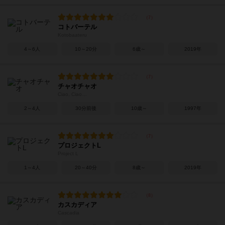
コトバーテル
Kotobaateru
4～6人
10～20分
6歳～
2019年
チャオチャオ
Ciao, Ciao…
2～4人
30分前後
10歳～
1997年
プロジェクトL
Project L
1～4人
20～40分
8歳～
2019年
カスカディア
Cascadia