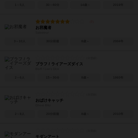
1～5人
30～60分
14歳～
2019年
お邪魔者
Saboteur
3～10人
30分前後
8歳～
2004年
ブラフ / ライアーズダイス
Bluff / Liar's Dice
2～6人
15～30分
8歳～
1993年
おばけキャッチ
Ghost Blitz
2～8人
20分前後
8歳～
2010年
モダンアート