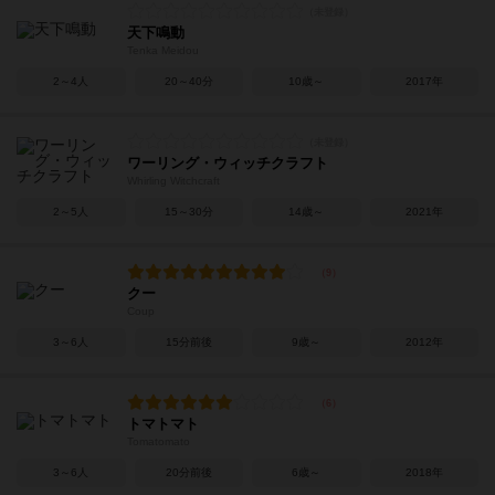
天下鳴動
Tenka Meidou
2～4人
20～40分
10歳～
2017年
ワーリング・ウィッチクラフト
Whirling Witchcraft
2～5人
15～30分
14歳～
2021年
クー
Coup
3～6人
15分前後
9歳～
2012年
トマトマト
Tomatomato
3～6人
20分前後
6歳～
2018年