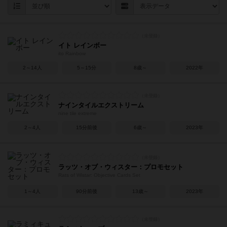
イト レインボー
ito Rainbow
2～14人
5～15分
8歳～
2022年
ナインタイルエクストリーム
nine tile extreme
2～4人
15分前後
6歳～
2023年
ラッツ・オブ・ウィスター：プロモセット
Rats of Wistar: Objective Cards Set
1～4人
90分前後
13歳～
2023年