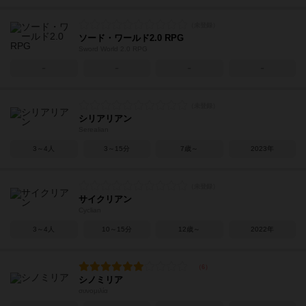
ソード・ワールド2.0 RPG
Sword World 2.0 RPG
－
－
－
－
シリアリアン
Serealian
3～4人
3～15分
7歳～
2023年
サイクリアン
Cyclian
3～4人
10～15分
12歳～
2022年
シノミリア
συνομιλία