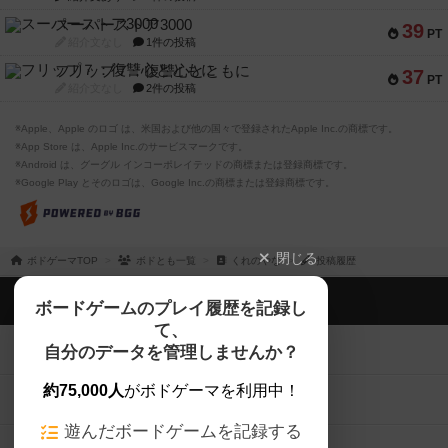
スーパーストア3000
39
PT
紹介文なし
1件の投稿
フリップ７：復讐心とともに
37
PT
紹介文なし
2件の投稿
※Apple、Apple のロゴ は、米国および他の国々で登録されたApple Inc.の商標です。
※App Store は、Apple Inc.のサービスマークです。
※Android は、グーグル インコーポレイテッドの商標または登録商標です。
※Google Play とそのロゴは、Google Inc.の商標または登録商標です。
閉じる
ボドゲーマTOP
ボドとも一覧
くれのやな
投稿履歴
ボドゲーマTOP
ボードゲームのプレイ履歴を記録し
て、
ボードゲームを検索する
自分のデータを管理しませんか？
約75,000人
がボドゲーマを利用中！
ボードゲームの新着レビュー
遊んだボードゲームを記録する