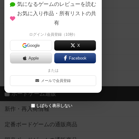
ボードゲーム会情報
気になるゲームのレビューを読む
お気に入り作品・所有リストの共
メカニクス特集
有
掲示板・トピックス
ログイン / 会員登録（10秒）
Google
X
ボドとも・会員一覧
Apple
Facebook
ボードゲーム業界コラム
または
ボドゲーマご利用案内
メールで会員登録
ボードゲーム通販
しばらく表示しない
新作・再入荷情報
定番ボードゲームの通販商品