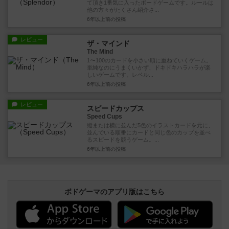
て頂き1番気に入ったボードゲームです。ルールは
他の方々がたくさん紹介さ...
6年以上前
の投稿
レビュー
ザ・マインド
The Mind
1〜100のカードを小さい順に重ねていくゲーム。
単純なのにうまくいかず、ドキドキハラハラが楽
しいゲームです。レベル...
6年以上前
の投稿
レビュー
スピードカップス
Speed Cups
縦または横に並んだ5色のイラストカードを元に、
並んでいる順番にカードと同じ色のカップを並べ
るスピードを競うゲーム。...
6年以上前
の投稿
ボドゲーマのアプリ版はこちら