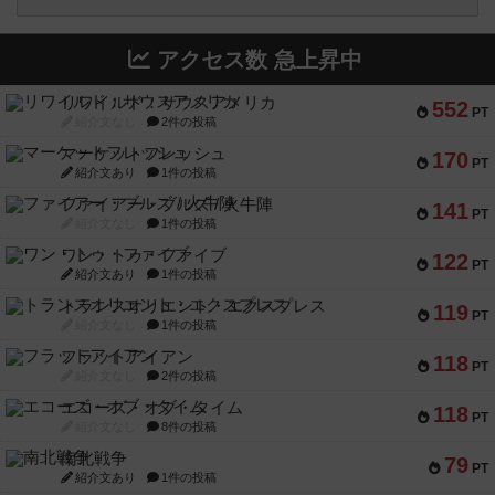
アクセス数 急上昇中
リワイルド：サウスアメリカ
552
PT
紹介文なし
2件の投稿
マーケットフレッシュ
170
PT
紹介文あり
1件の投稿
ファイアー・ブルズ / 火牛陣
141
PT
紹介文なし
1件の投稿
ワン・トゥ・ファイブ
122
PT
紹介文あり
1件の投稿
トランスオリエント・エクスプレス
119
PT
紹介文なし
1件の投稿
フラットアイアン
118
PT
紹介文なし
2件の投稿
エコーズ・オブ・タイム
118
PT
紹介文なし
8件の投稿
南北戦争
79
PT
紹介文あり
1件の投稿