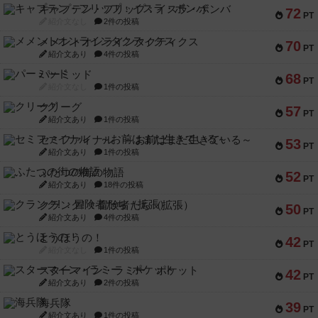
キャプテン・フリップ：イスラ・ボンバ
72
PT
紹介文なし
2件の投稿
メメントオンラインタクティクス
70
PT
紹介文あり
4件の投稿
パーミッド
68
PT
紹介文なし
1件の投稿
クリーグ
57
PT
紹介文あり
1件の投稿
セミファイナル ～お前はまだ生きている～
53
PT
紹介文あり
1件の投稿
ふたつの街の物語
52
PT
紹介文あり
18件の投稿
クランク! ：冒険者たち（拡張）
50
PT
紹介文あり
4件の投稿
とうほうの！
42
PT
紹介文なし
1件の投稿
スターマイン・ラミー ポケット
42
PT
紹介文あり
2件の投稿
海兵隊
39
PT
紹介文あり
1件の投稿