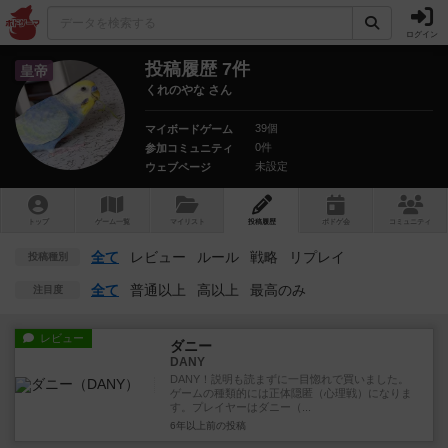
ログイン
投稿履歴 7件
皇帝
くれのやな さん
39個
マイボードゲーム
0件
参加コミュニティ
未設定
ウェブページ
トップ
ゲーム一覧
マイリスト
投稿履歴
ボ
ドゲ
会
コミュニティ
全て
レビュー
ルール
戦略
リプレイ
投稿種別
全て
普通以上
高以上
最高のみ
注目度
レビュー
ダニー
DANY
DANY！説明も読まずに一目惚れで買いました。
ゲームの種類的には正体隠匿（心理戦）になりま
す。プレイヤーはダニー（...
6年以上前
の投稿