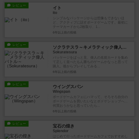
レビュー
イト
ito
シンプルなパッケージからは想像もできないほ
ど、アクティブに話すボードゲームです。最初に
テーマカードから2枚取り、1...
6年以上前
の投稿
レビュー
ソクラテスラ～キメラティック偉人バトル～
Sokuratesura
パッケージをぱっと見、偉人の名前カードを集め
て正しく並べたもん勝ちのゲームかなっと思って
購入。後からプレイしてみる...
6年以上前
の投稿
レビュー
ウイングスパン
Wingspan
ボードゲームカフェにハマって、そろそろ自分の
ボードゲームを買いたいなとボドゲショップへ…
何買おうかなと思っていたら...
6年以上前
の投稿
レビュー
宝石の煌き
Splendor
はじめて行ったボードゲームカフェでおすすめし