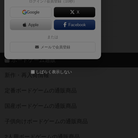
ログイン / 会員登録（10秒）
Google
X
ボドとも・会員一覧
Apple
Facebook
ボードゲーム業界コラム
または
ボドゲーマご利用案内
メールで会員登録
ボードゲーム通販
しばらく表示しない
新作・再入荷情報
定番ボードゲームの通販商品
国産ボードゲームの通販商品
子供向けボードゲームの通販商品
2人用ボードゲームの通販商品