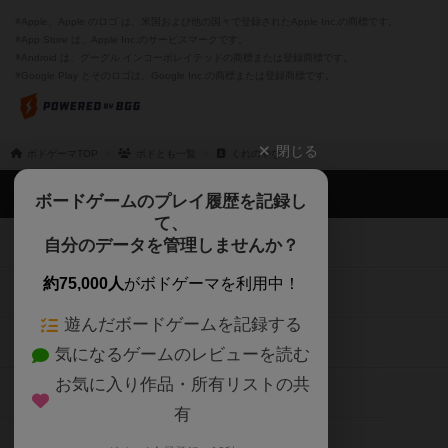
※Apple、Apple のロゴ は、米国および他の国々で登録されたApple Inc.の商標です。
※App Store は、Apple Inc.のサービスマークです。
※Android は、グーグル インコーポレイテッドの商標または登録商標です。
※Google Play とそのロゴは、Google Inc.の商標または登録商標です。
閉じる
ボドゲーマTOP
ボドとも一覧
くれのやな
ボドゲーマTOP
ボードゲームのプレイ履歴を記録し
て、
ボードゲームを検索する
自分のデータを管理しませんか？
約75,000人
がボドゲーマを利用中！
ボードゲームの新着レビュー
遊んだボードゲームを記録する
ボードゲーム会情報
気になるゲームのレビューを読む
お気に入り作品・所有リストの共
メカニクス特集
有
掲示板・トピックス