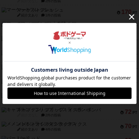
紹介文なし
2件の投稿
マーケットフレッシュ
170
PT
紹介文あり
1件の投稿
ファイアー・ブルズ / 火牛陣
141
PT
紹介文なし
1件の投稿
ワン・トゥ・ファイブ
122
PT
紹介文あり
1件の投稿
トランスオリエント・エクスプレス
119
PT
紹介文なし
1件の投稿
フラットアイアン
118
PT
紹介文なし
2件の投稿
エコーズ・オブ・タイム
118
PT
紹介文なし
8件の投稿
南北戦争
79
PT
紹介文あり
1件の投稿
キャプテン・フリップ：イスラ・ボンバ
72
PT
紹介文なし
2件の投稿
メメントオンラインタクティクス
70
PT
紹介文あり
4件の投稿
パーミッド