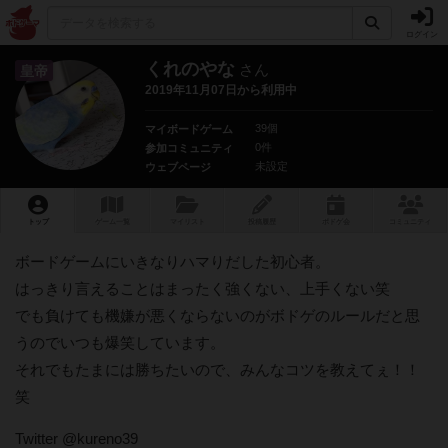
ログイン
くれのやな
さん
皇帝
2019年11月07日から利用中
39個
マイボードゲーム
0件
参加コミュニティ
未設定
ウェブページ
トップ
ゲーム一覧
マイリスト
投稿履歴
ボ
ドゲ
会
コミュニティ
ボードゲームにいきなりハマりだした初心者。
はっきり言えることはまったく強くない、上手くない笑
でも負けても機嫌が悪くならないのがボドゲのルールだと思
うのでいつも爆笑しています。
それでもたまには勝ちたいので、みんなコツを教えてぇ！！
笑
Twitter @kureno39