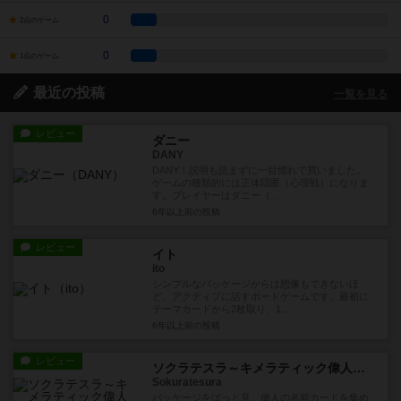
0
2点のゲーム
0
1点のゲーム
最近の投稿
一覧を見る
レビュー
ダニー
DANY
DANY！説明も読まずに一目惚れで買いました。
ゲームの種類的には正体隠匿（心理戦）になりま
す。プレイヤーはダニー（...
6年以上前
の投稿
レビュー
イト
ito
シンプルなパッケージからは想像もできないほ
ど、アクティブに話すボードゲームです。最初に
テーマカードから2枚取り、1...
6年以上前
の投稿
レビュー
ソクラテスラ～キメラティック偉人バトル～
Sokuratesura
パッケージをぱっと見、偉人の名前カードを集め