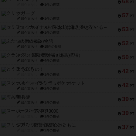
68
PT
紹介文なし
1件の投稿
クリーグ
57
PT
紹介文あり
1件の投稿
セミファイナル ～お前はまだ生きている～
53
PT
紹介文あり
1件の投稿
ふたつの街の物語
52
PT
紹介文あり
18件の投稿
クランク! ：冒険者たち（拡張）
50
PT
紹介文あり
4件の投稿
とうほうの！
42
PT
紹介文なし
1件の投稿
スターマイン・ラミー ポケット
42
PT
紹介文あり
2件の投稿
海兵隊
39
PT
紹介文あり
1件の投稿
スーパーストア3000
39
PT
紹介文なし
1件の投稿
フリップ７：復讐心とともに
37
PT
紹介文なし
2件の投稿