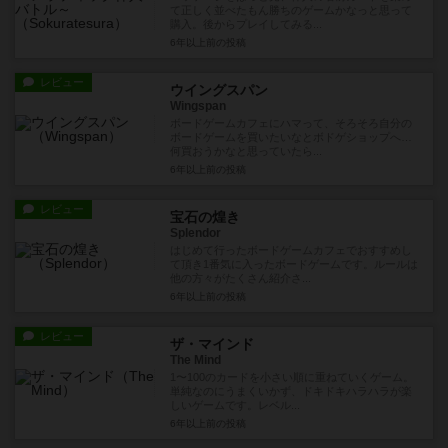
て正しく並べたもん勝ちのゲームかなっと思って
購入。後からプレイしてみる...
6年以上前
の投稿
レビュー
ウイングスパン
Wingspan
ボードゲームカフェにハマって、そろそろ自分の
ボードゲームを買いたいなとボドゲショップへ…
何買おうかなと思っていたら...
6年以上前
の投稿
レビュー
宝石の煌き
Splendor
はじめて行ったボードゲームカフェでおすすめし
て頂き1番気に入ったボードゲームです。ルールは
他の方々がたくさん紹介さ...
6年以上前
の投稿
レビュー
ザ・マインド
The Mind
1〜100のカードを小さい順に重ねていくゲーム。
単純なのにうまくいかず、ドキドキハラハラが楽
しいゲームです。レベル...
6年以上前
の投稿