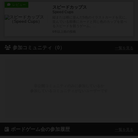
レビュー
スピードカップス
Speed Cups
縦または横に並んだ5色のイラストカードを元に、
並んでいる順番にカードと同じ色のカップを並べ
るスピードを競うゲーム。...
6年以上前
の投稿
参加コミュニティ（0）
一覧を見る
非公開コミュニティのみに参加しているか
参加しているコミュニティがないユーザーです
ボードゲーム会の参加履歴
一覧を見る