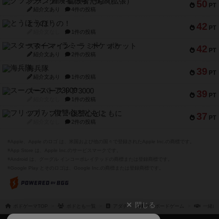
クランク! ：冒険者たち（拡張）
50
PT
紹介文あり
4件の投稿
とうほうの！
42
PT
紹介文なし
1件の投稿
スターマイン・ラミー ポケット
42
PT
紹介文あり
2件の投稿
海兵隊
39
PT
紹介文あり
1件の投稿
スーパーストア3000
39
PT
紹介文なし
1件の投稿
フリップ７：復讐心とともに
37
PT
紹介文なし
2件の投稿
※Apple、Apple のロゴ は、米国および他の国々で登録されたApple Inc.の商標です。
※App Store は、Apple Inc.のサービスマークです。
※Android は、グーグル インコーポレイテッドの商標または登録商標です。
※Google Play とそのロゴは、Google Inc.の商標または登録商標です。
閉じる
ボドゲーマTOP
ボドとも一覧
アダチ
マイボードゲーム
一緒に