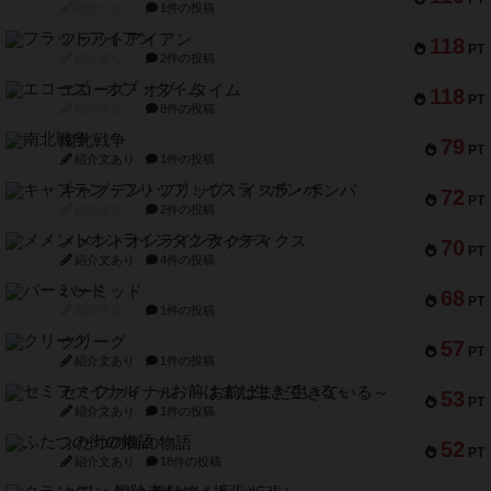
紹介文なし
1件の投稿
フラットアイアン
118
PT
紹介文なし
2件の投稿
エコーズ・オブ・タイム
118
PT
紹介文なし
8件の投稿
南北戦争
79
PT
紹介文あり
1件の投稿
キャプテン・フリップ：イスラ・ボンバ
72
PT
紹介文なし
2件の投稿
メメントオンラインタクティクス
70
PT
紹介文あり
4件の投稿
パーミッド
68
PT
紹介文なし
1件の投稿
クリーグ
57
PT
紹介文あり
1件の投稿
セミファイナル ～お前はまだ生きている～
53
PT
紹介文あり
1件の投稿
ふたつの街の物語
52
PT
紹介文あり
18件の投稿