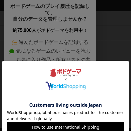
ボドゲーマTOP
ボードゲームのプレイ履歴を記録し
て、
ボードゲームを検索する
自分のデータを管理しませんか？
約75,000人
がボドゲーマを利用中！
ボードゲームの新着レビュー
遊んだボードゲームを記録する
ボードゲーム会情報
気になるゲームのレビューを読む
お気に入り作品・所有リストの共
メカニクス特集
有
掲示板・トピックス
ログイン / 会員登録（10秒）
Google
X
ボドとも・会員一覧
Apple
Facebook
ボードゲーム業界コラム
または
ボドゲーマご利用案内
メールで会員登録