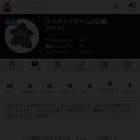
ログイン
マイボードゲームの比較
国王
アダチ さん
1個
マイボードゲーム
0件
参加コミュニティ
未設定
ウェブページ
トップ
ゲーム一覧
マイリスト
投稿履歴
ボ
ドゲ
会
コミュニティ
評価したゲ
全て
興味あり
経験あり
お気に入り
持ってる
比較する
ーム
アダチさんと自分のマイボードゲームを比較して、お互いの「興味あり」
や「持ってる」、2人とも共通の「お気に入り」「興味あり」をひと目で
分かるようにする機能です。
この機能を利用するには
が必要です
ログイン