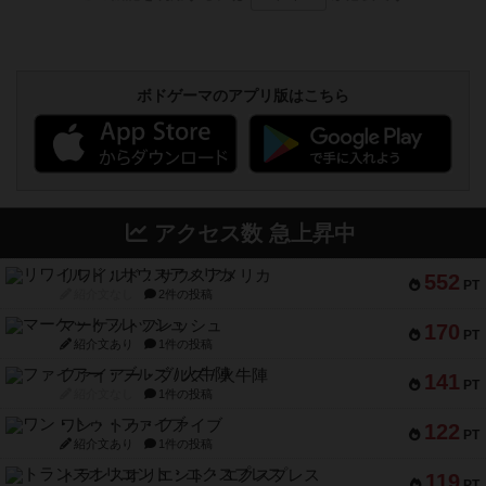
ボドゲーマのアプリ版はこちら
アクセス数 急上昇中
リワイルド：サウスアメリカ
552
PT
紹介文なし
2件の投稿
マーケットフレッシュ
170
PT
紹介文あり
1件の投稿
ファイアー・ブルズ / 火牛陣
141
PT
紹介文なし
1件の投稿
ワン・トゥ・ファイブ
122
PT
紹介文あり
1件の投稿
トランスオリエント・エクスプレス
119
PT