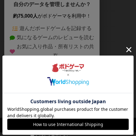
ボードゲームを検索する
自分のデータを管理しませんか？
約75,000人
がボドゲーマを利用中！
ボードゲームの新着レビュー
遊んだボードゲームを記録する
ボードゲーム会情報
気になるゲームのレビューを読む
お気に入り作品・所有リストの共
メカニクス特集
有
掲示板・トピックス
ログイン / 会員登録（10秒）
Google
X
ボドとも・会員一覧
Apple
Facebook
ボードゲーム業界コラム
または
ボドゲーマご利用案内
メールで会員登録
ボードゲーム通販