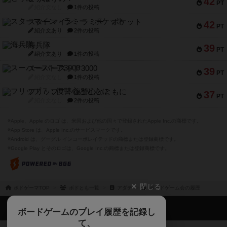
42
PT
紹介文なし
1件の投稿
スターマイン・ラミー ポケット
42
PT
紹介文あり
2件の投稿
海兵隊
39
PT
紹介文あり
1件の投稿
スーパーストア3000
39
PT
紹介文なし
1件の投稿
フリップ７：復讐心とともに
37
PT
紹介文なし
2件の投稿
※Apple、Apple のロゴ は、米国および他の国々で登録されたApple Inc.の商標です。
※App Store は、Apple Inc.のサービスマークです。
※Android は、グーグル インコーポレイテッドの商標または登録商標です。
※Google Play とそのロゴは、Google Inc.の商標または登録商標です。
閉じる
ボドゲーマTOP
ボドとも一覧
アダチ
ボードゲーム会の履歴
ボドゲーマTOP
ボードゲームのプレイ履歴を記録し
て、