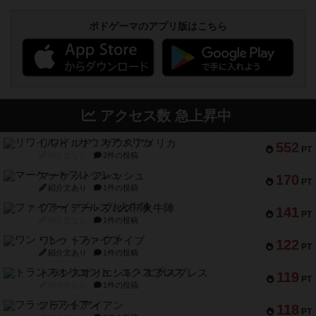
ボドゲーマのアプリ版はこちら
アクセス数 急上昇中
リワイルド：サウスアメリカ
552
PT
紹介文なし
2件の投稿
マーケットフレッシュ
170
PT
紹介文あり
1件の投稿
ファイアー・ブルズ / 火牛陣
141
PT
紹介文なし
1件の投稿
ワン・トゥ・ファイブ
122
PT
紹介文あり
1件の投稿
トランスオリエント・エクスプレス
119
PT
紹介文なし
1件の投稿
フラットアイアン
118
PT