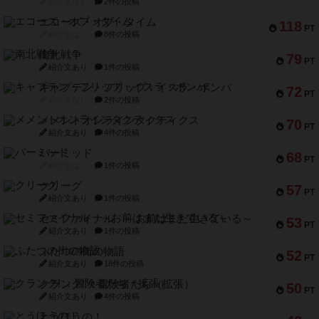
紹介文なし
2件の投稿
エコーズ・オブ・タイム
118
PT
紹介文なし
8件の投稿
南北戦争
79
PT
紹介文あり
1件の投稿
キャプテン・フリップ：イスラ・ボンバ
72
PT
紹介文なし
2件の投稿
メメントオンラインタクティクス
70
PT
紹介文あり
4件の投稿
パーミッド
68
PT
紹介文なし
1件の投稿
クリーグ
57
PT
紹介文あり
1件の投稿
セミファイナル ～お前はまだ生きている～
53
PT
紹介文あり
1件の投稿
ふたつの街の物語
52
PT
紹介文あり
18件の投稿
クランク! ：冒険者たち（拡張）
50
PT
紹介文あり
4件の投稿
とうほうの！