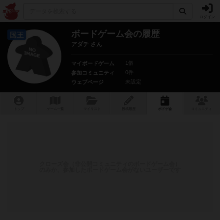
ログイン
ボードゲーム会の履歴
国王
アダチ さん
1個
マイボードゲーム
0件
参加コミュニティ
未設定
ウェブページ
トップ
ゲーム一覧
マイリスト
投稿履歴
ボ
ドゲ
会
コミュニティ
クローズ会（非公開コミュニティのボードゲーム会）
のみか、参加したボードゲーム会がないユーザーです