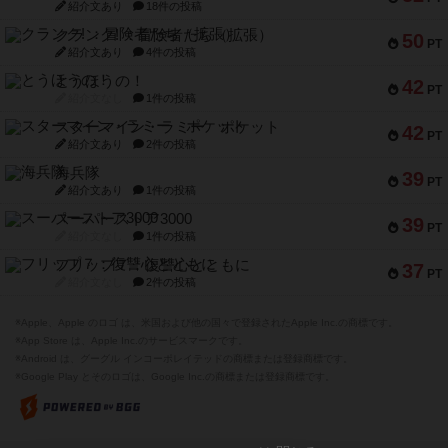
紹介文あり
18件の投稿
クランク! ：冒険者たち（拡張）
50
PT
紹介文あり
4件の投稿
とうほうの！
42
PT
紹介文なし
1件の投稿
スターマイン・ラミー ポケット
42
PT
紹介文あり
2件の投稿
海兵隊
39
PT
紹介文あり
1件の投稿
スーパーストア3000
39
PT
紹介文なし
1件の投稿
フリップ７：復讐心とともに
37
PT
紹介文なし
2件の投稿
※Apple、Apple のロゴ は、米国および他の国々で登録されたApple Inc.の商標です。
※App Store は、Apple Inc.のサービスマークです。
※Android は、グーグル インコーポレイテッドの商標または登録商標です。
※Google Play とそのロゴは、Google Inc.の商標または登録商標です。