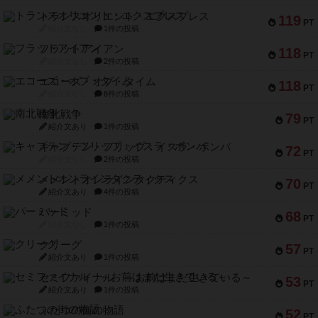
トランスオリエント・エクスプレス
119
PT
紹介文なし
1件の投稿
フラットアイアン
118
PT
紹介文なし
2件の投稿
エコーズ・オブ・タイム
118
PT
紹介文なし
8件の投稿
南北戦争
79
PT
紹介文あり
1件の投稿
キャプテン・フリップ：イスラ・ボンバ
72
PT
紹介文なし
2件の投稿
メメントオンラインタクティクス
70
PT
紹介文あり
4件の投稿
パーミッド
68
PT
紹介文なし
1件の投稿
クリーグ
57
PT
紹介文あり
1件の投稿
セミファイナル ～お前はまだ生きている～
53
PT
紹介文あり
1件の投稿
ふたつの街の物語
52
PT