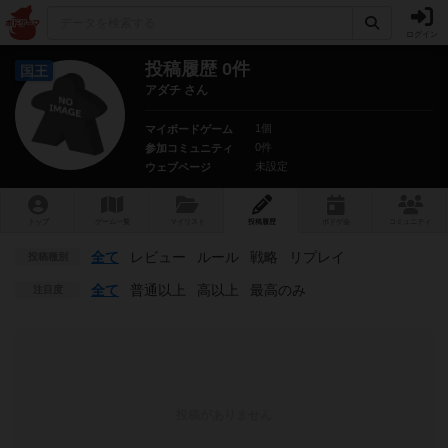
ログイン
投稿履歴 0件
国王
アダチ さん
1個
マイボードゲーム
0件
参加コミュニティ
未設定
ウェブページ
トップ
ゲーム一覧
マイリスト
投稿履歴
ボ
ドゲ
会
コミュニティ
全て
レビュー
ルール
戦略
リプレイ
投稿種別
全て
普通以上
高以上
最高のみ
注目度
投稿がありません