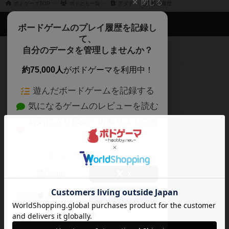
閉じる
ボドゲーマTOP
ボドとも一覧
アダチ
投稿履歴
ボドゲーマTOP
ボードゲームのプレイ履歴を記録し
て、
ボードゲームを検索する
自分のデータを管理しませんか？
約75,000人
がボドゲーマを利用中！
ボードゲームの新着レビュー
遊んだボードゲームを記録する
ボードゲーム会情報
気になるゲームのレビューを読む
お気に入り作品・所有リストの共
メカニクス特集
有
掲示板・トピックス
ログイン / 会員登録（10秒）
Google
X
ボドとも・会員一覧
Apple
Facebook
ボードゲーム業界コラム
または
ボドゲーマご利用案内