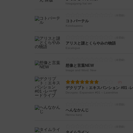
hiragajyang hai ver
コトバーテル
Kotobaateru
アリスと謎とくらやみの物語
Escalogue
想像と言葉NEW
Image and Word: New
デクリプト：エキスパンション #01 
Decrypto: Expansion #01 – Laserdrive
へんなかんじ
Henna kanji
タイムライン