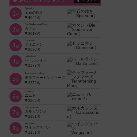
お気に入りランキング
トップ50
Splendor
1
宝石の煌き
位
4042名
Die Siedler von Catan
2
カタン
位
3618名
Dominion
3
ドミニオン
位
2530名
Battle Line
4
バトルライン
位
2379名
Terraforming Mars
5
テラフォーミングマーズ
位
2372名
6 nimmt!
6
ニムト
位
2202名
Carcassonne
7
カルカソンヌ
位
2191名
Wingspan
8
ウイングスパン
位
2151名