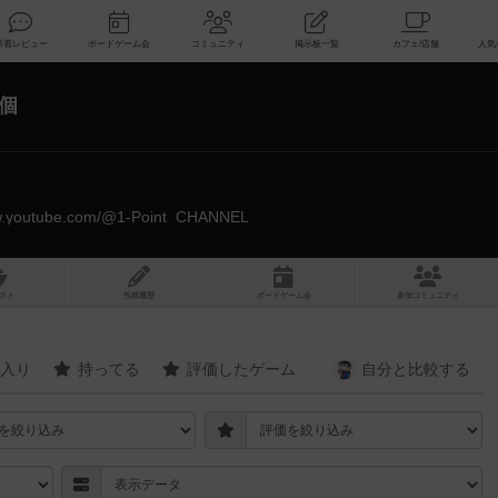
索
新着レビュー
ボードゲーム会
コミュニティ
掲示板一覧
7個
ww.youtube.com/@1-Point_CHANNEL
スト
投稿履歴
ボ
ー
ドゲ
ーム
会
参加
コミュニティ
入り
持ってる
評価したゲーム
自分と
比較する