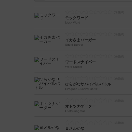
モックワード
Mock Word
イカさまバーガー
Squid Burger
ワードスナイパー
Word Sniper
ひらがなサバイバルバトル
Hiragana Survival Battle
オトツナゲーター
Ototsunagator
ヨメルかな