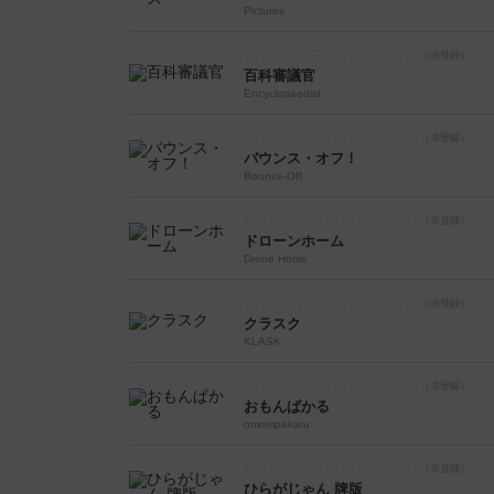
Pictures
百科審議官
Encyclopaedist
バウンス・オフ！
Bounce-Off
ドローンホーム
Drone Home
クラスク
KLASK
おもんぱかる
omompakaru
ひらがじゃん 牌版