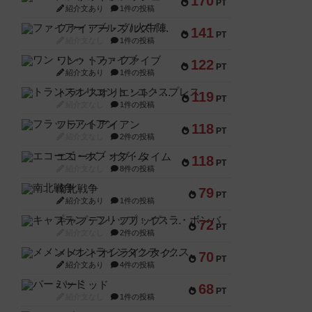
170
PT
紹介文あり
1件の投稿
ファイアー・ブルズ / 火牛陣
141
PT
紹介文なし
1件の投稿
ワン・トゥ・ファイブ
122
PT
紹介文あり
1件の投稿
トランスオリエント・エクスプレス
119
PT
紹介文なし
1件の投稿
フラットアイアン
118
PT
紹介文なし
2件の投稿
エコーズ・オブ・タイム
118
PT
紹介文なし
8件の投稿
南北戦争
79
PT
紹介文あり
1件の投稿
キャプテン・フリップ：イスラ・ボンバ
72
PT
紹介文なし
2件の投稿
メメントオンラインタクティクス
70
PT
紹介文あり
4件の投稿
パーミッド
68
PT
紹介文なし
1件の投稿