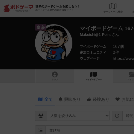
世界のボードゲームを楽しもう！
ボードゲーム専門の総合情報サイト
データベース
検
皇帝
マイボードゲーム 16
Makoichi@1-Point さん
167個
マイボードゲーム
0件
参加コミュニティ
https://w
ウェブページ
トップ
マイボードゲーム
マイリ
全て
興味あり
経験あり
お気に