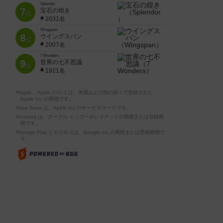
Splendor
7
宝石の煌き
位
2031名
Wingspan
8
ウイングスパン
位
2007名
7 Wonders
9
世界の七不思議
位
1921名
※Apple、Apple のロゴ は、米国および他の国々で登録された
Apple Inc.の商標です。
※App Store は、Apple Inc.のサービスマークです。
※Android は、グーグル インコーポレイテッドの商標または登録商
標です。
※Google Play とそのロゴは、Google Inc.の商標または登録商標で
す。