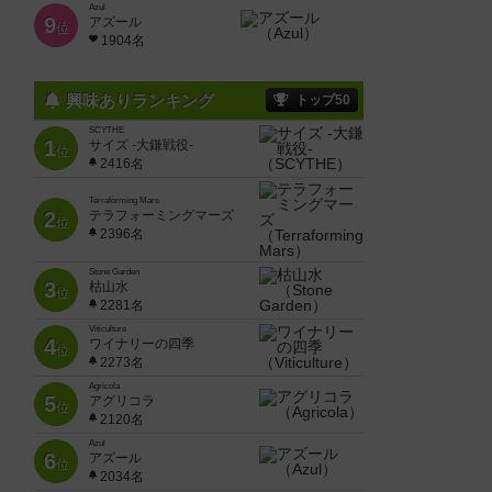
Azul
9
アズール
位
1904名
興味ありランキング
トップ50
SCYTHE
1
サイズ -大鎌戦役-
位
2416名
Terraforming Mars
2
テラフォーミングマーズ
位
2396名
Stone Garden
3
枯山水
位
2281名
Viticulture
4
ワイナリーの四季
位
2273名
Agricola
5
アグリコラ
位
2120名
Azul
6
アズール
位
2034名