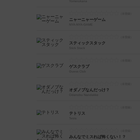
Yomerukana
ニャーニャーゲーム
NYA-NYA-GAME
スティックスタック
Stick Stack
ゲスクラブ
Guess Club
オダノブなんだっけ？
Odanobu Nandakke
テトリス
Tetris
みんなでミスれば怖くない！？