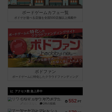
ボードゲームカフェ一覧
ボドゲが遊べる店舗を全国500店舗以上掲載中
ボドファン
ボードゲームに特化したクラウドファンディング
アクセス数 急上昇中
リワイルド：サウスアメリカ
552
PT
紹介文なし
2件の投稿
マーケットフレッシュ