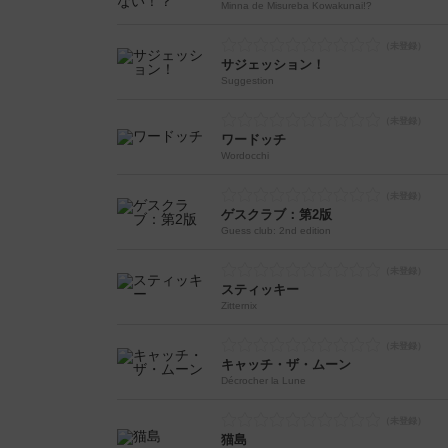
Minna de Misureba Kowakunai!?
サジェッション！
Suggestion
ワードッチ
Wordocchi
ゲスクラブ：第2版
Guess club: 2nd edition
スティッキー
Zitternix
キャッチ・ザ・ムーン
Décrocher la Lune
猫島