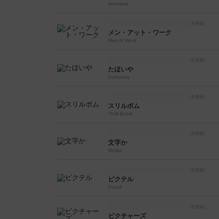
Nekojima
メン・アット・ワーク
Men At Work
たほいや
Fictionary
スリルボム
Thrill Bomb
文字か
Mojika
ピクテル
Pictell
ピクチャーズ