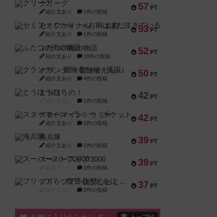
クリーグ
57
PT
紹介文あり
1件の投稿
セミファイナル ～お前はまだ生きている～
53
PT
紹介文あり
1件の投稿
ふたつの街の物語
52
PT
紹介文あり
18件の投稿
クランク! ：冒険者たち（拡張）
50
PT
紹介文あり
4件の投稿
とうほうの！
42
PT
紹介文なし
1件の投稿
スターマイン・ラミー ポケット
42
PT
紹介文あり
2件の投稿
海兵隊
39
PT
紹介文あり
1件の投稿
スーパーストア3000
39
PT
紹介文なし
1件の投稿
フリップ７：復讐心とともに
37
PT
紹介文なし
2件の投稿