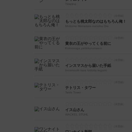
Timeline
もっとも桃太郎なのはもちろん俺！
Mottomo Momotaro nanoha Ore
黄衣の王がやってくる前に
Koinoouga yattekurumaeni
インスマスから届いた手紙
Innsmouth kara todoita tegami
テトリス・タワー
Tetris Tower
イス山さん
WACKEL STUHL
ワンナイト新郎