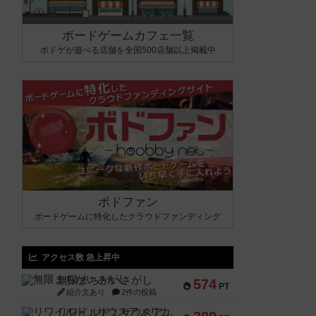
ボードゲームカフェ一覧
ボドゲが遊べる店舗を全国500店舗以上掲載中
ボドファン
ボードゲームに特化したクラウドファンディング
アクセス数 急上昇中
無限まちがいさがし
574
PT
紹介文あり
2件の投稿
リワイルド：サウスアメリカ