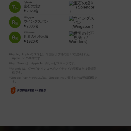
Splendor
7
宝石の煌き
位
2029名
Wingspan
8
ウイングスパン
位
2006名
7 Wonders
9
世界の七不思議
位
1920名
※Apple、Apple のロゴ は、米国および他の国々で登録された
Apple Inc.の商標です。
※App Store は、Apple Inc.のサービスマークです。
※Android は、グーグル インコーポレイテッドの商標または登録商
標です。
※Google Play とそのロゴは、Google Inc.の商標または登録商標で
す。