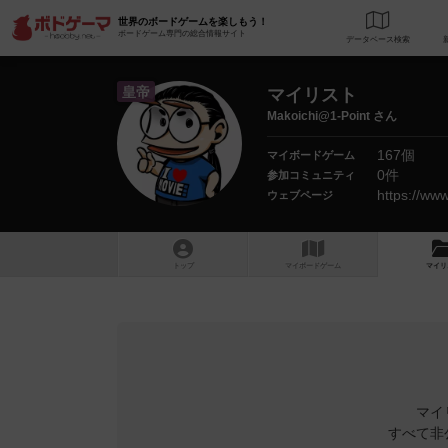
世界のボードゲームを楽しもう！
ボードゲーム専門の総合情報サイト
データベース
検
皇帝
マイリスト
Makoichi@1-Point さん
167個
マイボードゲーム
0件
参加コミュニティ
https://w
ウェブページ
トップ
マイボードゲーム
マイリ
マイ
すべて非