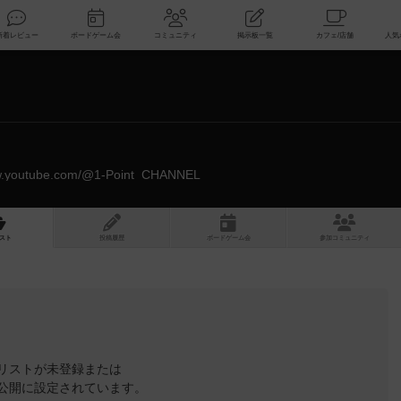
索
新着レビュー
ボードゲーム会
コミュニティ
掲示板一覧
ww.youtube.com/@1-Point_CHANNEL
スト
投稿履歴
ボ
ー
ドゲ
ーム
会
参加
コミュニティ
リストが未登録または
公開に設定されています。