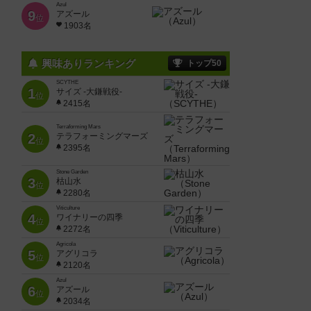
Azul
9
アズール
位
1903名
興味ありランキング
トップ50
SCYTHE
1
サイズ -大鎌戦役-
位
2415名
Terraforming Mars
2
テラフォーミングマーズ
位
2395名
Stone Garden
3
枯山水
位
2280名
Viticulture
4
ワイナリーの四季
位
2272名
Agricola
5
アグリコラ
位
2120名
Azul
6
アズール
位
2034名