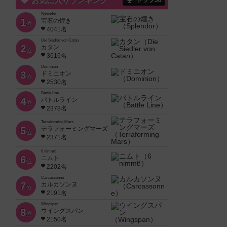
お気に入りランキング
トップ50
Splendor
1
宝石の煌き
位
4041名
Die Siedler von Catan
2
カタン
位
3616名
Dominion
3
ドミニオン
位
2530名
Battle Line
4
バトルライン
位
2378名
Terraforming Mars
5
テラフォーミングマーズ
位
2371名
6 nimmt!
6
ニムト
位
2202名
Carcassonne
7
カルカソンヌ
位
2191名
Wingspan
8
ウイングスパン
位
2150名