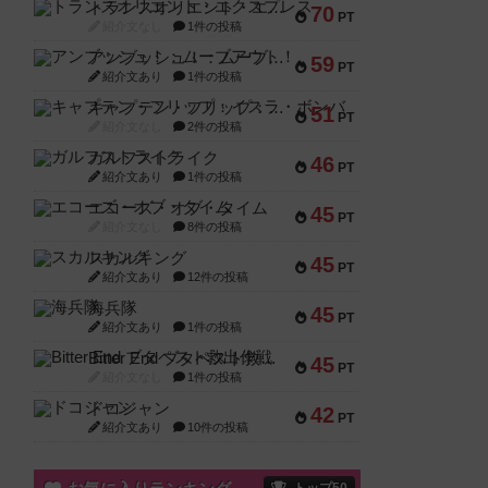
トランスオリエント・エクスプレス
70
PT
紹介文なし
1件の投稿
アンブッシュ！：ムーブアウト！
59
PT
紹介文あり
1件の投稿
キャプテン・フリップ：イスラ・ボンバ
51
PT
紹介文なし
2件の投稿
ガルフストライク
46
PT
紹介文あり
1件の投稿
エコーズ・オブ・タイム
45
PT
紹介文なし
8件の投稿
スカルキング
45
PT
紹介文あり
12件の投稿
海兵隊
45
PT
紹介文あり
1件の投稿
Bitter End ブタペスト救出作戦
45
PT
紹介文なし
1件の投稿
ドコジャン
42
PT
紹介文あり
10件の投稿