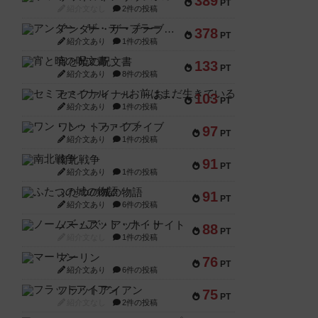
389
PT
紹介文なし
2件の投稿
アンダー・ザ・テーブラー
378
PT
紹介文あり
1件の投稿
宵と暁の呪文書
133
PT
紹介文あり
8件の投稿
セミファイナル ～お前はまだ生きている～
103
PT
紹介文あり
1件の投稿
ワン・トゥ・ファイブ
97
PT
紹介文あり
1件の投稿
南北戦争
91
PT
紹介文あり
1件の投稿
ふたつの城の物語
91
PT
紹介文あり
6件の投稿
ノームズ・アット・ナイト
88
PT
紹介文なし
1件の投稿
マーリン
76
PT
紹介文あり
6件の投稿
フラットアイアン
75
PT
紹介文なし
2件の投稿