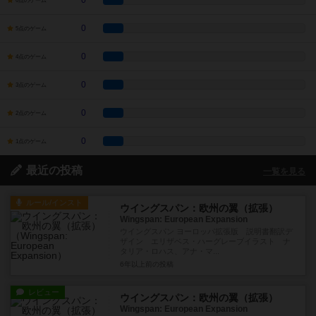
0
6点のゲーム
0
5点のゲーム
0
4点のゲーム
0
3点のゲーム
0
2点のゲーム
0
1点のゲーム
最近の投稿
一覧を見る
ルール/インスト
ウイングスパン：欧州の翼（拡張）
Wingspan: European Expansion
ウイングスパン ヨーロッパ拡張版 説明書翻訳デ
ザイン エリザベス・ハーグレーブイラスト ナ
タリア・ロハス、アナ・マ...
6年以上前
の投稿
レビュー
ウイングスパン：欧州の翼（拡張）
Wingspan: European Expansion