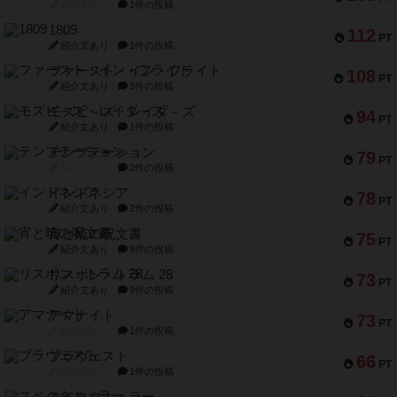
紹介文なし
1件の投稿
1809
112
PT
紹介文あり
1件の投稿
ファースト・イン・フライト
108
PT
紹介文あり
3件の投稿
モズビ－ズ・レイダ－ズ
94
PT
紹介文あり
1件の投稿
テンプテーション
79
PT
紹介文なし
2件の投稿
インドネシア
78
PT
紹介文あり
2件の投稿
宵と暁の呪文書
75
PT
紹介文あり
8件の投稿
リスボン・トラム 28
73
PT
紹介文あり
9件の投稿
アマナイト
73
PT
紹介文なし
1件の投稿
ブラヴェスト
66
PT
紹介文なし
1件の投稿