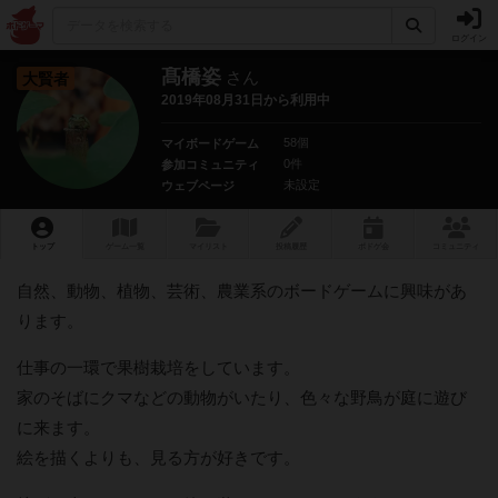
ログイン
髙橋姿
さん
大賢者
2019年08月31日から利用中
58個
マイボードゲーム
0件
参加コミュニティ
未設定
ウェブページ
トップ
ゲーム一覧
マイリスト
投稿履歴
ボ
ドゲ
会
コミュニティ
自然、動物、植物、芸術、農業系のボードゲームに興味があ
ります。
仕事の一環で果樹栽培をしています。
家のそばにクマなどの動物がいたり、色々な野鳥が庭に遊び
に来ます。
絵を描くよりも、見る方が好きです。