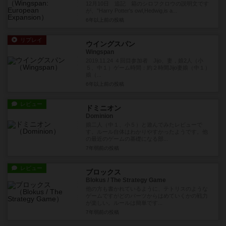
12月10日 追記 箱のシロフクロウの説明文です
が、"Harry Potter's owl,Hedwig,is a...
6年以上前
の投稿
リプレイ
ウイングスパン
Wingspan
2019.11.24 ４回目参加者 Jijo、妻，娘2人（小
５、中１）ゲーム時間：約２時間Jijo妻娘（中１）
娘（...
6年以上前
の投稿
レビュー
ドミニオン
Dominion
娘二人（中１、小５）と遊んでみたレビューで
す。ルール自体はわかりやすかったようです。他
の最近のゲームの基礎になる部...
7年弱前
の投稿
レビュー
ブロックス
Blokus / The Strategy Game
他の方も書かれているように、テトリスのような
ゲームですがどのパーツからはめていくかの戦力
が楽しい。ルールは簡単です...
7年弱前
の投稿