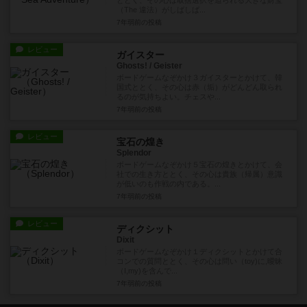
ととく、その心は取捨選択を迫られる大きな財宝
（The 違法）がしばしば...
7年弱前
の投稿
レビュー
ガイスター
Ghosts! / Geister
ボードゲームなぞかけ３ガイスターとかけて、韓
国式ととく、その心は赤（垢）がどんどん取られ
るのが気持ちよい。チェスや...
7年弱前
の投稿
レビュー
宝石の煌き
Splendor
ボードゲームなぞかけ５宝石の煌きとかけて、会
社での生き方ととく、その心は貴族（帰属）意識
が低いのも作戦の内である。...
7年弱前
の投稿
レビュー
ディクシット
Dixit
ボードゲームなぞかけ１ディクシットとかけて合
コンでの質問ととく、その心は問い（toy)に,曖昧
（I,my)を含んで...
7年弱前
の投稿