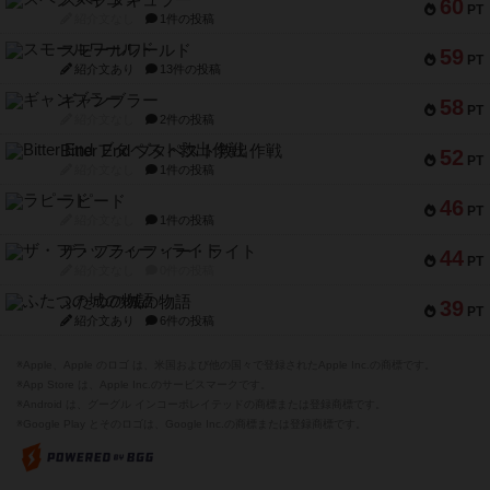
スペクタキュラー
60
PT
紹介文なし
1件の投稿
スモールワールド
59
PT
紹介文あり
13件の投稿
ギャンブラー
58
PT
紹介文なし
2件の投稿
Bitter End ブタペスト救出作戦
52
PT
紹介文なし
1件の投稿
ラピード
46
PT
紹介文なし
1件の投稿
ザ・フラッフィー・ライト
44
PT
紹介文なし
0件の投稿
ふたつの城の物語
39
PT
紹介文あり
6件の投稿
※Apple、Apple のロゴ は、米国および他の国々で登録されたApple Inc.の商標です。
※App Store は、Apple Inc.のサービスマークです。
※Android は、グーグル インコーポレイテッドの商標または登録商標です。
※Google Play とそのロゴは、Google Inc.の商標または登録商標です。