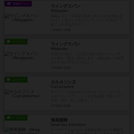
戦略やコツ
ウイングスパン
Wingspan
戦略＆コツ（子供達と初めてやった上での初心者
向け）１.鳥カードもらう→２.エサ→３.鳥カード
置く→４.卵以上の４つ...
7年弱前
の投稿
レビュー
ウイングスパン
Wingspan
10月27日追記 ３人以上で遊ぶのがゲームバラン
スが取れて面白い気がします。人数が多いと時間
がかかるので３人がベス...
7年弱前
の投稿
レビュー
カルカソンヌ
Carcassonne
ボードゲームなぞかけ２カルカソンヌとかけて、
スタートレックととく、その心は道（未知）をつ
なぎ、都市（年）と取ること...
7年弱前
の投稿
レビュー
海底探険
Deep Sea Adventure
ボードゲームなぞかけ４海底探検とかけて闇取引