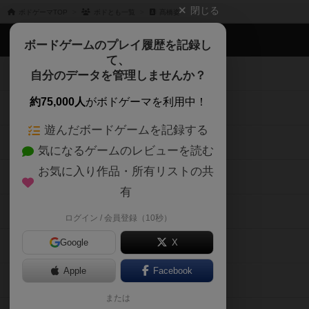
閉じる
ボドゲーマTOP
ボドとも一覧
髙橋姿
ボドゲーマTOP
ボードゲームのプレイ履歴を記録し
て、
ボードゲームを検索する
自分のデータを管理しませんか？
約75,000人
がボドゲーマを利用中！
ボードゲームの新着レビュー
遊んだボードゲームを記録する
ボードゲーム会情報
気になるゲームのレビューを読む
お気に入り作品・所有リストの共
メカニクス特集
有
掲示板・トピックス
ログイン / 会員登録（10秒）
Google
X
ボドとも・会員一覧
Apple
Facebook
ボードゲーム業界コラム
または