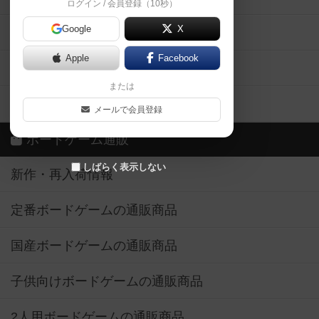
ログイン / 会員登録（10秒）
Google
X
ボドとも・会員一覧
Apple
Facebook
ボードゲーム業界コラム
または
ボドゲーマご利用案内
メールで会員登録
ボードゲーム通販
しばらく表示しない
新作・再入荷情報
定番ボードゲームの通販商品
国産ボードゲームの通販商品
子供向けボードゲームの通販商品
2人用ボードゲームの通販商品