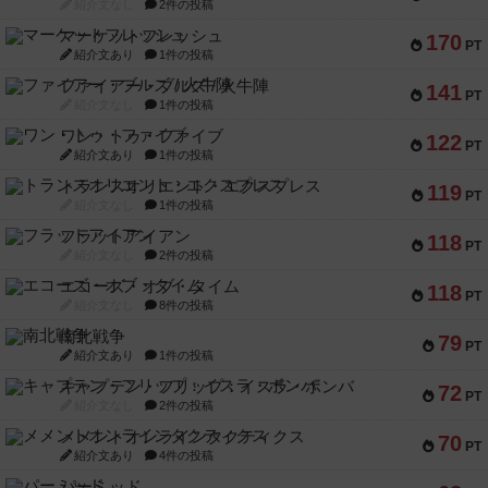
紹介文なし
2件の投稿
マーケットフレッシュ
170
PT
紹介文あり
1件の投稿
ファイアー・ブルズ / 火牛陣
141
PT
紹介文なし
1件の投稿
ワン・トゥ・ファイブ
122
PT
紹介文あり
1件の投稿
トランスオリエント・エクスプレス
119
PT
紹介文なし
1件の投稿
フラットアイアン
118
PT
紹介文なし
2件の投稿
エコーズ・オブ・タイム
118
PT
紹介文なし
8件の投稿
南北戦争
79
PT
紹介文あり
1件の投稿
キャプテン・フリップ：イスラ・ボンバ
72
PT
紹介文なし
2件の投稿
メメントオンラインタクティクス
70
PT
紹介文あり
4件の投稿
パーミッド