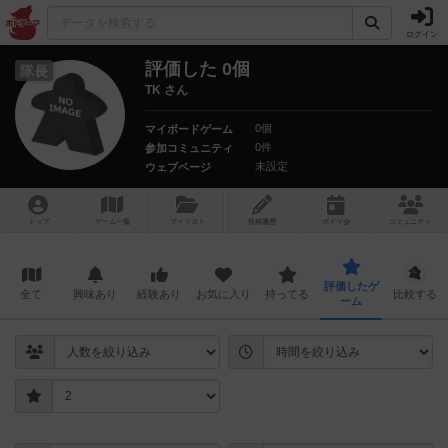
ログイン
評価した 0個
隊長
TK さん
0個
マイボードゲーム
0件
参加コミュニティ
未設定
ウェブページ
トップ
ゲーム一覧
マイリスト
投稿履歴
ボ
ドゲ
会
コミュニティ
評価したゲ
全て
興味あり
経験あり
お気に入り
持ってる
比較する
ーム