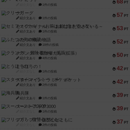
68
PT
紹介文なし
1件の投稿
クリーグ
57
PT
紹介文あり
1件の投稿
セミファイナル ～お前はまだ生きている～
53
PT
紹介文あり
1件の投稿
ふたつの街の物語
52
PT
紹介文あり
18件の投稿
クランク! ：冒険者たち（拡張）
50
PT
紹介文あり
4件の投稿
とうほうの！
42
PT
紹介文なし
1件の投稿
スターマイン・ラミー ポケット
42
PT
紹介文あり
2件の投稿
海兵隊
39
PT
紹介文あり
1件の投稿
スーパーストア3000
39
PT
紹介文なし
1件の投稿
フリップ７：復讐心とともに
37
PT
紹介文なし
2件の投稿