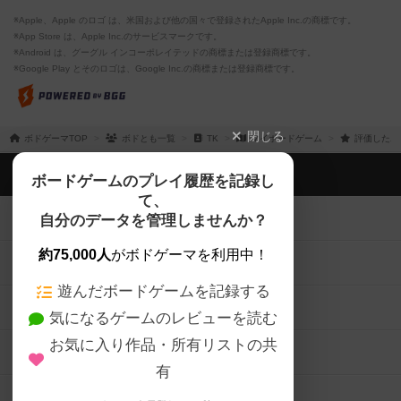
※Apple、Apple のロゴ は、米国および他の国々で登録されたApple Inc.の商標です。
※App Store は、Apple Inc.のサービスマークです。
※Android は、グーグル インコーポレイテッドの商標または登録商標です。
※Google Play とそのロゴは、Google Inc.の商標または登録商標です。
閉じる
ボドゲーマTOP
ボドとも一覧
TK
マイボードゲーム
評価したボ
ボドゲーマTOP
ボードゲームのプレイ履歴を記録し
て、
ボードゲームを検索する
自分のデータを管理しませんか？
約75,000人
がボドゲーマを利用中！
ボードゲームの新着レビュー
遊んだボードゲームを記録する
ボードゲーム会情報
気になるゲームのレビューを読む
お気に入り作品・所有リストの共
メカニクス特集
有
掲示板・トピックス