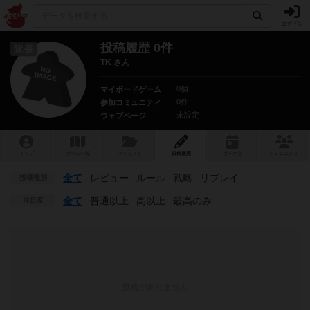
ログイン
投稿履歴 0件
隊長
TK さん
0個
マイボードゲーム
0件
参加コミュニティ
未設定
ウェブページ
トップ
ゲーム一覧
マイリスト
投稿履歴
ボ
ドゲ
会
コミュニティ
全て
レビュー
ルール
戦略
リプレイ
投稿種別
全て
普通以上
高以上
最高のみ
注目度
投稿がありません