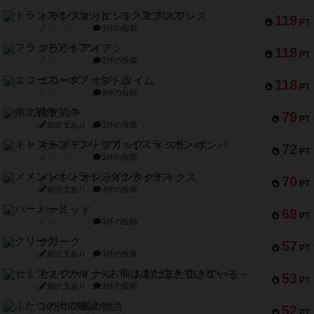
トランスオリエント・エクスプレス
119
PT
紹介文なし
1件の投稿
フラットアイアン
118
PT
紹介文なし
2件の投稿
エコーズ・オブ・タイム
118
PT
紹介文なし
8件の投稿
南北戦争
79
PT
紹介文あり
1件の投稿
キャプテン・フリップ：イスラ・ボンバ
72
PT
紹介文なし
2件の投稿
メメントオンラインタクティクス
70
PT
紹介文あり
4件の投稿
パーミッド
68
PT
紹介文なし
1件の投稿
クリーグ
57
PT
紹介文あり
1件の投稿
セミファイナル ～お前はまだ生きている～
53
PT
紹介文あり
1件の投稿
ふたつの街の物語
52
PT