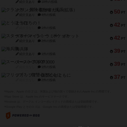
紹介文あり
18件の投稿
クランク! ：冒険者たち（拡張）
50
PT
紹介文あり
4件の投稿
とうほうの！
42
PT
紹介文なし
1件の投稿
スターマイン・ラミー ポケット
42
PT
紹介文あり
2件の投稿
海兵隊
39
PT
紹介文あり
1件の投稿
スーパーストア3000
39
PT
紹介文なし
1件の投稿
フリップ７：復讐心とともに
37
PT
紹介文なし
2件の投稿
※Apple、Apple のロゴ は、米国および他の国々で登録されたApple Inc.の商標です。
※App Store は、Apple Inc.のサービスマークです。
※Android は、グーグル インコーポレイテッドの商標または登録商標です。
※Google Play とそのロゴは、Google Inc.の商標または登録商標です。