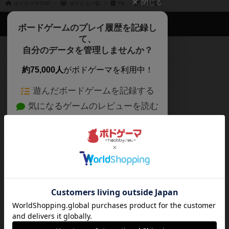
閉じる
ボドゲーマTOP
ボドとも一覧
TK
投稿履歴
ボドゲーマTOP
ボードゲームのプレイ履歴を記録し
て、
ボードゲームを検索する
自分のデータを管理しませんか？
約75,000人
がボドゲーマを利用中！
ボードゲームの新着レビュー
遊んだボードゲームを記録する
ボードゲーム会情報
気になるゲームのレビューを読む
お気に入り作品・所有リストの共
メカニクス特集
有
掲示板・トピックス
ログイン / 会員登録（10秒）
Google
X
ボドとも・会員一覧
Apple
Facebook
ボードゲーム業界コラム
または
ボドゲーマご利用案内