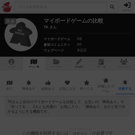
ログイン
マイボードゲームの比較
隊長
TK さん
0個
マイボードゲーム
0件
参加コミュニティ
未設定
ウェブページ
トップ
ゲーム一覧
マイリスト
投稿履歴
ボ
ドゲ
会
コミュニティ
評価したゲ
全て
興味あり
経験あり
お気に入り
持ってる
比較する
ーム
TKさんと自分のマイボードゲームを比較して、お互いの「興味あり」や
「持ってる」、2人とも共通の「お気に入り」「興味あり」をひと目で分
かるようにする機能です。
この機能を利用するには
が必要です
ログイン