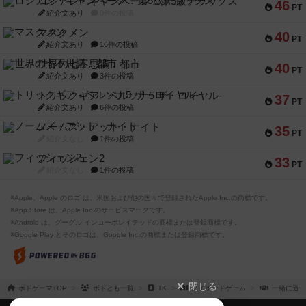
ロシアン・キャンペーン：第5版デラックス
46
PT
紹介文あり
0件の投稿
マスクメン
40
PT
紹介文あり
16件の投稿
世界の七不思議：都市
40
PT
紹介文あり
3件の投稿
トリックギア - ペルソナ5 ザ・ロイヤル-
37
PT
紹介文あり
6件の投稿
ノームズ・アット・ナイト
35
PT
紹介文なし
1件の投稿
フィッシェン2
33
PT
紹介文なし
1件の投稿
※Apple、Apple のロゴ は、米国および他の国々で登録されたApple Inc.の商標です。
※App Store は、Apple Inc.のサービスマークです。
※Android は、グーグル インコーポレイテッドの商標または登録商標です。
※Google Play とそのロゴは、Google Inc.の商標または登録商標です。
閉じる
ボドゲーマTOP
ボドとも一覧
TK
マイボードゲーム
一緒に遊ぶ