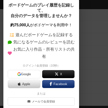
ボドゲーマTOP
ボードゲームのプレイ履歴を記録し
て、
ボードゲームを検索する
自分のデータを管理しませんか？
約75,000人
がボドゲーマを利用中！
ボードゲームの新着レビュー
遊んだボードゲームを記録する
ボードゲーム会情報
気になるゲームのレビューを読む
お気に入り作品・所有リストの共
メカニクス特集
有
掲示板・トピックス
ログイン / 会員登録（10秒）
Google
X
ボドとも・会員一覧
Apple
Facebook
ボードゲーム業界コラム
または
ボドゲーマご利用案内
メールで会員登録