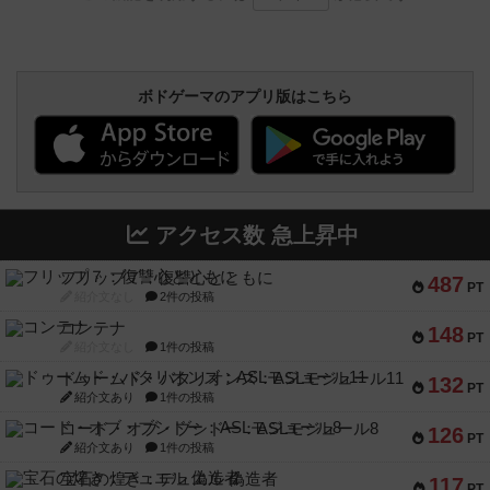
ボドゲーマのアプリ版はこちら
アクセス数 急上昇中
フリップ７：復讐心とともに
487
PT
紹介文なし
2件の投稿
コンテナ
148
PT
紹介文なし
1件の投稿
ドゥームド・バタリオンズ：ASLモジュール11
132
PT
紹介文あり
1件の投稿
コード・オブ・ブシドー：ASLモジュール8
126
PT
紹介文あり
1件の投稿
宝石の煌き：デュエル 偽造者
117
PT