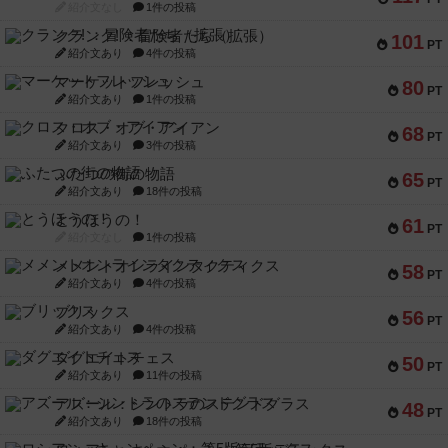
紹介文なし
1件の投稿
クランク! ：冒険者たち（拡張）
101
PT
紹介文あり
4件の投稿
マーケットフレッシュ
80
PT
紹介文あり
1件の投稿
クロス・オブ・アイアン
68
PT
紹介文あり
3件の投稿
ふたつの街の物語
65
PT
紹介文あり
18件の投稿
とうほうの！
61
PT
紹介文なし
1件の投稿
メメントオンラインタクティクス
58
PT
紹介文あり
4件の投稿
ブリックス
56
PT
紹介文あり
4件の投稿
ダグエイトチェス
50
PT
紹介文あり
11件の投稿
アズール：シントラのステンドグラス
48
PT
紹介文あり
18件の投稿