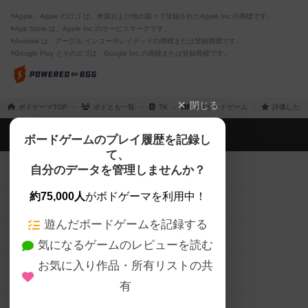
※Apple、Apple のロゴ は、米国および他の国々で登録されたApple Inc.の商標です。
※App Store は、Apple Inc.のサービスマークです。
※Android は、グーグル インコーポレイテッドの商標または登録商標です。
※Google Play とそのロゴは、Google Inc.の商標または登録商標です。
閉じる
ボドゲーマTOP
ボドとも一覧
TK
マイボードゲーム
評価したボ
ボドゲーマTOP
ボードゲームのプレイ履歴を記録し
て、
ボードゲームを検索する
自分のデータを管理しませんか？
約75,000人
がボドゲーマを利用中！
ボードゲームの新着レビュー
遊んだボードゲームを記録する
ボードゲーム会情報
気になるゲームのレビューを読む
お気に入り作品・所有リストの共
メカニクス特集
有
掲示板・トピックス