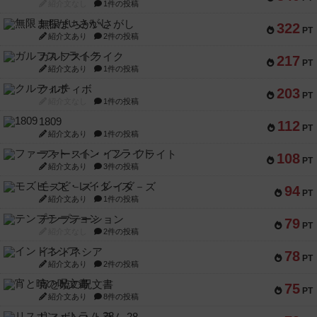
紹介文なし
1件の投稿
無限まちがいさがし
322
PT
紹介文あり
2件の投稿
ガルフストライク
217
PT
紹介文あり
1件の投稿
クルティボ
203
PT
紹介文なし
1件の投稿
1809
112
PT
紹介文あり
1件の投稿
ファースト・イン・フライト
108
PT
紹介文あり
3件の投稿
モズビ－ズ・レイダ－ズ
94
PT
紹介文あり
1件の投稿
テンプテーション
79
PT
紹介文なし
2件の投稿
インドネシア
78
PT
紹介文あり
2件の投稿
宵と暁の呪文書
75
PT
紹介文あり
8件の投稿