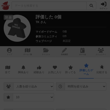
ログイン
評価した 0個
隊長
TK さん
0個
マイボードゲーム
0件
参加コミュニティ
未設定
ウェブページ
トップ
ゲーム一覧
マイリスト
投稿履歴
ボ
ドゲ
会
コミュニティ
評価したゲ
全て
興味あり
経験あり
お気に入り
持ってる
比較する
ーム