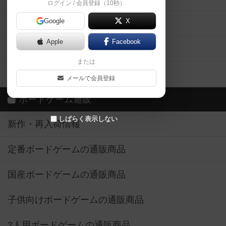
ログイン / 会員登録（10秒）
Google
X
ボドとも・会員一覧
Apple
Facebook
ボードゲーム業界コラム
または
ボドゲーマご利用案内
メールで会員登録
ボードゲーム通販
しばらく表示しない
新作・再入荷情報
定番ボードゲームの通販商品
国産ボードゲームの通販商品
子供向けボードゲームの通販商品
2人用ボードゲームの通販商品