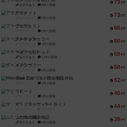
リスボン・トラム 28
73
PT
紹介文あり
9件の投稿
アマナイト
73
PT
紹介文なし
1件の投稿
ブラヴェスト
66
PT
紹介文なし
1件の投稿
スペクタキュラー
60
PT
紹介文なし
1件の投稿
スモールワールド
59
PT
紹介文あり
13件の投稿
ギャンブラー
58
PT
紹介文なし
2件の投稿
Bitter End ブタペスト救出作戦
52
PT
紹介文なし
1件の投稿
ラピード
46
PT
紹介文なし
1件の投稿
ザ・フラッフィー・ライト
44
PT
紹介文なし
0件の投稿
ふたつの城の物語
39
PT
紹介文あり
6件の投稿