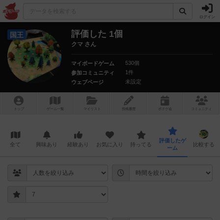
ログイン
評価した 1個
国王
クマ さん
530個
マイボードゲーム
1件
参加コミュニティ
未設定
ウェブページ
トップ
ゲーム一覧
マイリスト
投稿履歴
ボ
ドゲ
会
コミュニティ
評価したゲ
全て
興味あり
経験あり
お気に入り
持ってる
比較する
ーム