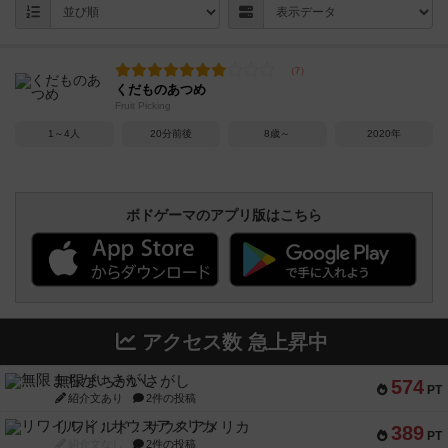
くだものあつめ
Fruit Picking
1～4人
20分前後
8歳～
2020年
ボドゲーマのアプリ版はこちら
アクセス数 急上昇中
無限まちがいさがし
574
PT
紹介文あり
2件の投稿
リワイルド：サウスアメリカ
389
PT
紹介文なし
2件の投稿