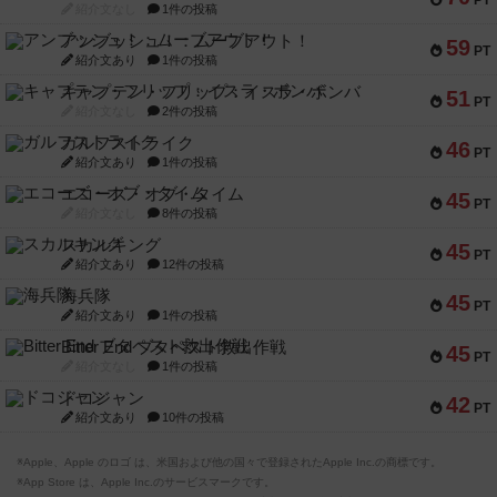
PT
紹介文なし
1件の投稿
アンブッシュ！：ムーブアウト！
59
PT
紹介文あり
1件の投稿
キャプテン・フリップ：イスラ・ボンバ
51
PT
紹介文なし
2件の投稿
ガルフストライク
46
PT
紹介文あり
1件の投稿
エコーズ・オブ・タイム
45
PT
紹介文なし
8件の投稿
スカルキング
45
PT
紹介文あり
12件の投稿
海兵隊
45
PT
紹介文あり
1件の投稿
Bitter End ブタペスト救出作戦
45
PT
紹介文なし
1件の投稿
ドコジャン
42
PT
紹介文あり
10件の投稿
※Apple、Apple のロゴ は、米国および他の国々で登録されたApple Inc.の商標です。
※App Store は、Apple Inc.のサービスマークです。