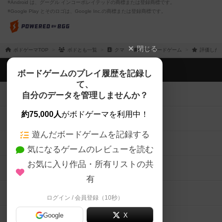
※Android は、グーグル インコーポレイテッドの商標または登録商標です。
※Google Play とそのロゴは、Google Inc.の商標または登録商標です。
閉じる
ボドゲーマTOP
ボドとも一覧
クマ
マイボードゲーム
評価した
ボドゲーマTOP
ボードゲームのプレイ履歴を記録し
て、
ボードゲームを検索する
自分のデータを管理しませんか？
約75,000人
がボドゲーマを利用中！
ボードゲームの新着レビュー
遊んだボードゲームを記録する
ボードゲーム会情報
気になるゲームのレビューを読む
お気に入り作品・所有リストの共
メカニクス特集
有
掲示板・トピックス
ログイン / 会員登録（10秒）
Google
X
ボドとも・会員一覧