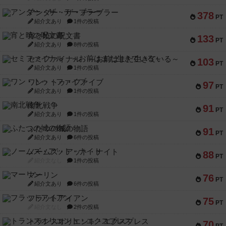
アンダー・ザ・テーブラー
378
PT
紹介文あり
1件の投稿
宵と暁の呪文書
133
PT
紹介文あり
8件の投稿
セミファイナル ～お前はまだ生きている～
103
PT
紹介文あり
1件の投稿
ワン・トゥ・ファイブ
97
PT
紹介文あり
1件の投稿
南北戦争
91
PT
紹介文あり
1件の投稿
ふたつの城の物語
91
PT
紹介文あり
6件の投稿
ノームズ・アット・ナイト
88
PT
紹介文なし
1件の投稿
マーリン
76
PT
紹介文あり
6件の投稿
フラットアイアン
75
PT
紹介文なし
2件の投稿
トランスオリエント・エクスプレス
70