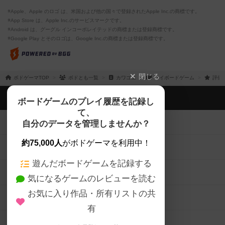
※Apple、Apple のロゴ は、米国および他の国々で登録されたApple Inc.の商標です。
※App Store は、Apple Inc.のサービスマークです。
※Android は、グーグル インコーポレイテッドの商標または登録商標です。
※Google Play とそのロゴは、Google Inc.の商標または登録商標です。
閉じる
ボドゲーマTOP
ボドとも一覧
カワゴエ
マイボードゲーム
評価
ボドゲーマTOP
ボードゲームのプレイ履歴を記録し
て、
ボードゲームを検索する
自分のデータを管理しませんか？
約75,000人
がボドゲーマを利用中！
ボードゲームの新着レビュー
遊んだボードゲームを記録する
ボードゲーム会情報
気になるゲームのレビューを読む
お気に入り作品・所有リストの共
メカニクス特集
有
掲示板・トピックス