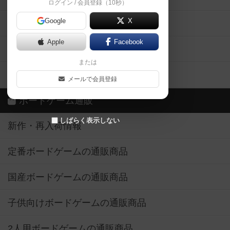
ログイン / 会員登録（10秒）
Google
X
ボドとも・会員一覧
Apple
Facebook
ボードゲーム業界コラム
または
ボドゲーマご利用案内
メールで会員登録
ボードゲーム通販
しばらく表示しない
新作・再入荷情報
定番ボードゲームの通販商品
国産ボードゲームの通販商品
子供向けボードゲームの通販商品
2人用ボードゲームの通販商品