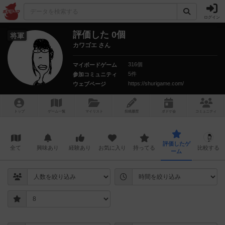
ログイン
評価した 0個
将軍
カワゴエ さん
316個
マイボードゲーム
5件
参加コミュニティ
https://shurigame.com/
ウェブページ
トップ
ゲーム一覧
マイリスト
投稿履歴
ボ
ドゲ
会
コミュニティ
評価したゲ
全て
興味あり
経験あり
お気に入り
持ってる
比較する
ーム