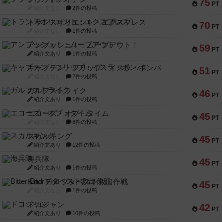
75
PT
紹介文なし
2件の投稿
トランスオリエント・エクスプレス
70
PT
紹介文なし
1件の投稿
アンブッシュ！：ムーブアウト！
59
PT
紹介文あり
1件の投稿
キャプテン・フリップ：イスラ・ボンバ
51
PT
紹介文なし
2件の投稿
ガルフストライク
46
PT
紹介文あり
1件の投稿
エコーズ・オブ・タイム
45
PT
紹介文なし
8件の投稿
スカルキング
45
PT
紹介文あり
12件の投稿
海兵隊
45
PT
紹介文あり
1件の投稿
Bitter End ブタペスト救出作戦
45
PT
紹介文なし
1件の投稿
ドコジャン
42
PT
紹介文あり
10件の投稿