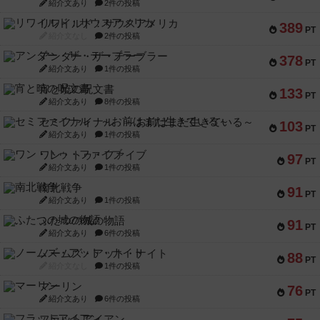
紹介文あり
2件の投稿
リワイルド：サウスアメリカ
389
PT
紹介文なし
2件の投稿
アンダー・ザ・テーブラー
378
PT
紹介文あり
1件の投稿
宵と暁の呪文書
133
PT
紹介文あり
8件の投稿
セミファイナル ～お前はまだ生きている～
103
PT
紹介文あり
1件の投稿
ワン・トゥ・ファイブ
97
PT
紹介文あり
1件の投稿
南北戦争
91
PT
紹介文あり
1件の投稿
ふたつの城の物語
91
PT
紹介文あり
6件の投稿
ノームズ・アット・ナイト
88
PT
紹介文なし
1件の投稿
マーリン
76
PT
紹介文あり
6件の投稿
フラットアイアン