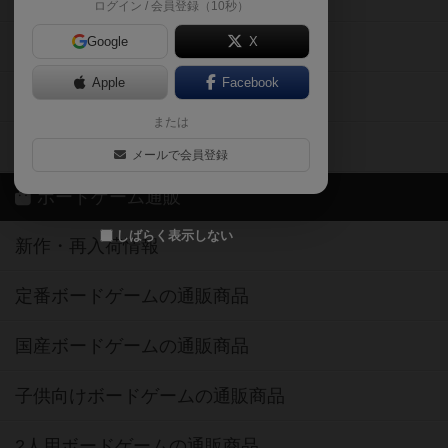
ログイン / 会員登録（10秒）
Google
X
ボドとも・会員一覧
Apple
Facebook
ボードゲーム業界コラム
または
ボドゲーマご利用案内
メールで会員登録
ボードゲーム通販
しばらく表示しない
新作・再入荷情報
定番ボードゲームの通販商品
国産ボードゲームの通販商品
子供向けボードゲームの通販商品
2人用ボードゲームの通販商品