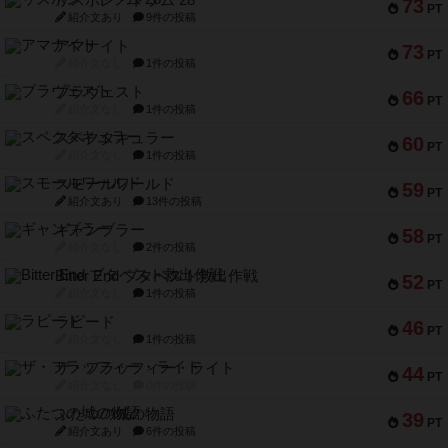
リスボン・トラム 28
73
PT
紹介文あり
9件の投稿
アマナイト
73
PT
紹介文なし
1件の投稿
ブラヴェスト
66
PT
紹介文なし
1件の投稿
スペクタキュラー
60
PT
紹介文なし
1件の投稿
スモールワールド
59
PT
紹介文あり
13件の投稿
ギャンブラー
58
PT
紹介文なし
2件の投稿
Bitter End ブタペスト救出作戦
52
PT
紹介文なし
1件の投稿
ラピード
46
PT
紹介文なし
1件の投稿
ザ・フラッフィー・ライト
44
PT
紹介文なし
0件の投稿
ふたつの城の物語
39
PT
紹介文あり
6件の投稿