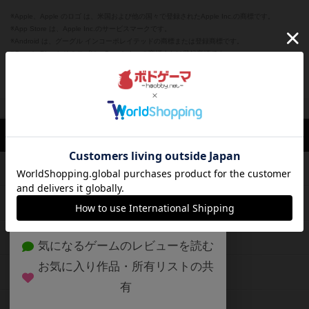
※Apple、Apple のロゴ は、米国および他の国々で登録されたApple Inc.の商標です。
※App Store は、Apple Inc.のサービスマークです。
※Android は、グーグル インコーポレイテッドの商標または登録商標です。
※Google Play とそのロゴは、Google Inc.の商標または登録商標です。
閉じる
ボドゲーマTOP
ボドとも一覧
カワゴエ
マイボードゲーム
評価
ボドゲーマTOP
ボードゲームのプレイ履歴を記録し
て、
ボードゲームを検索する
自分のデータを管理しませんか？
約75,000人
がボドゲーマを利用中！
ボードゲームの新着レビュー
遊んだボードゲームを記録する
ボードゲーム会情報
気になるゲームのレビューを読む
お気に入り作品・所有リストの共
メカニクス特集
有
掲示板・トピックス