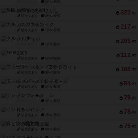
紹介文なし
1件の投稿
無限まちがいさがし
322
PT
紹介文あり
2件の投稿
ガルフストライク
217
PT
紹介文あり
1件の投稿
クルティボ
203
PT
紹介文なし
1件の投稿
1809
112
PT
紹介文あり
1件の投稿
ファースト・イン・フライト
108
PT
紹介文あり
3件の投稿
モズビ－ズ・レイダ－ズ
94
PT
紹介文あり
1件の投稿
テンプテーション
79
PT
紹介文なし
2件の投稿
インドネシア
78
PT
紹介文あり
2件の投稿
宵と暁の呪文書
75
PT
紹介文あり
8件の投稿