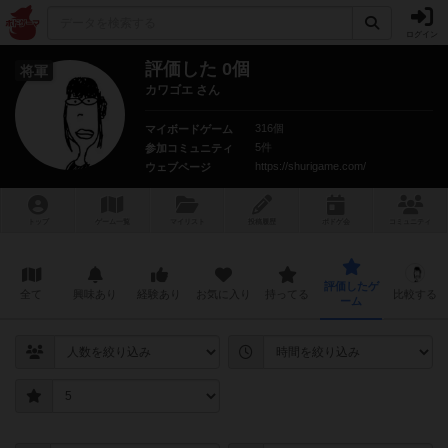
ログイン
評価した 0個
将軍
カワゴエ さん
316個
マイボードゲーム
5件
参加コミュニティ
https://shurigame.com/
ウェブページ
トップ
ゲーム一覧
マイリスト
投稿履歴
ボ
ドゲ
会
コミュニティ
評価したゲ
全て
興味あり
経験あり
お気に入り
持ってる
比較する
ーム