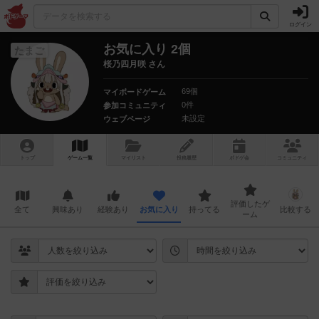
ログイン
お気に入り 2個
たまご
桜乃四月咲 さん
69個
マイボードゲーム
0件
参加コミュニティ
未設定
ウェブページ
トップ
ゲーム一覧
マイリスト
投稿履歴
ボ
ドゲ
会
コミュニティ
評価したゲ
全て
興味あり
経験あり
お気に入り
持ってる
比較する
ーム