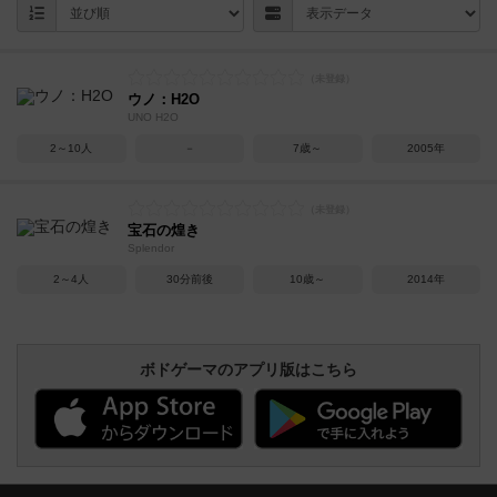
ウノ：H2O
UNO H2O
2～10人
－
7歳～
2005年
宝石の煌き
Splendor
2～4人
30分前後
10歳～
2014年
ボドゲーマのアプリ版はこちら