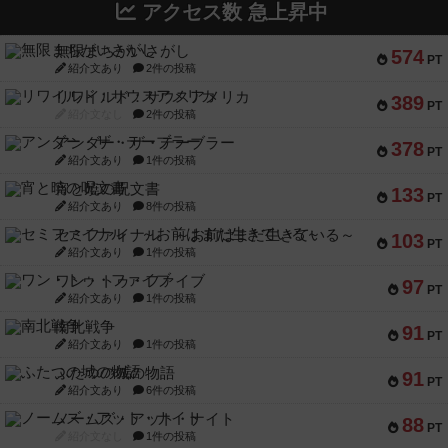
アクセス数 急上昇中
無限まちがいさがし
574
PT
紹介文あり
2件の投稿
リワイルド：サウスアメリカ
389
PT
紹介文なし
2件の投稿
アンダー・ザ・テーブラー
378
PT
紹介文あり
1件の投稿
宵と暁の呪文書
133
PT
紹介文あり
8件の投稿
セミファイナル ～お前はまだ生きている～
103
PT
紹介文あり
1件の投稿
ワン・トゥ・ファイブ
97
PT
紹介文あり
1件の投稿
南北戦争
91
PT
紹介文あり
1件の投稿
ふたつの城の物語
91
PT
紹介文あり
6件の投稿
ノームズ・アット・ナイト
88
PT
紹介文なし
1件の投稿