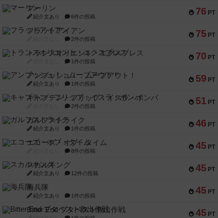
マーリン
76
PT
紹介文あり
6件の投稿
フラットアイアン
75
PT
紹介文なし
2件の投稿
トランスオリエント・エクスプレス
70
PT
紹介文なし
1件の投稿
アンブッシュ！：ムーブアウト！
59
PT
紹介文あり
1件の投稿
キャプテン・フリップ：イスラ・ボンバ
51
PT
紹介文なし
2件の投稿
ガルフストライク
46
PT
紹介文あり
1件の投稿
エコーズ・オブ・タイム
45
PT
紹介文なし
8件の投稿
スカルキング
45
PT
紹介文あり
12件の投稿
海兵隊
45
PT
紹介文あり
1件の投稿
Bitter End ブタペスト救出作戦
45
PT