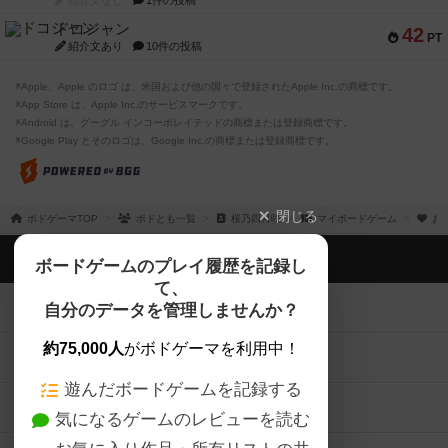
紹介文なし
1件の投稿
ドコジャン
42
PT
紹介文あり
10件の投稿
※Apple、Apple のロゴ は、米国および他の国々で登録されたApple Inc.の商標です。
※App Store は、Apple Inc.のサービスマークです。
※Android は、グーグル インコーポレイテッドの商標または登録商標です。
※Google Play とそのロゴは、Google Inc.の商標または登録商標です。
閉じる
ボドゲーマTOP
ボドとも一覧
桜乃四月咲
マイボードゲーム
お
ボドゲーマTOP
ボードゲームのプレイ履歴を記録し
て、
ボードゲームを検索する
自分のデータを管理しませんか？
約75,000人
がボドゲーマを利用中！
ボードゲームの新着レビュー
遊んだボードゲームを記録する
ボードゲーム会情報
気になるゲームのレビューを読む