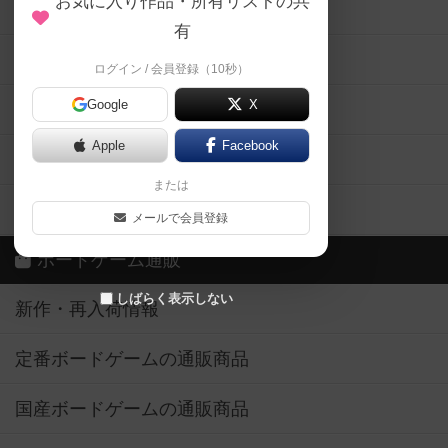
お気に入り作品・所有リストの共
メカニクス特集
有
掲示板・トピックス
ログイン / 会員登録（10秒）
Google
X
ボドとも・会員一覧
Apple
Facebook
ボードゲーム業界コラム
または
ボドゲーマご利用案内
メールで会員登録
ボードゲーム通販
しばらく表示しない
新作・再入荷情報
定番ボードゲームの通販商品
国産ボードゲームの通販商品