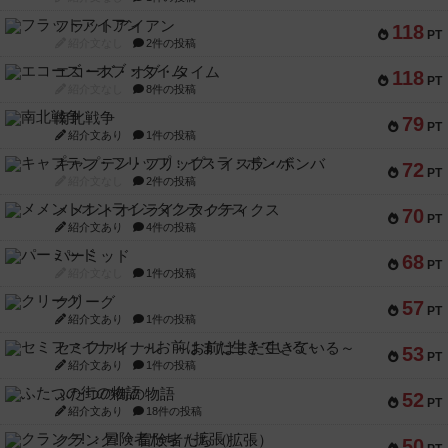
フラットアイアン
118
PT
紹介文なし
2件の投稿
エコーズ・オブ・タイム
118
PT
紹介文なし
8件の投稿
南北戦争
79
PT
紹介文あり
1件の投稿
キャプテン・フリップ：イスラ・ボンバ
72
PT
紹介文なし
2件の投稿
メメントオンラインタクティクス
70
PT
紹介文あり
4件の投稿
パーミッド
68
PT
紹介文なし
1件の投稿
クリーグ
57
PT
紹介文あり
1件の投稿
セミファイナル ～お前はまだ生きている～
53
PT
紹介文あり
1件の投稿
ふたつの街の物語
52
PT
紹介文あり
18件の投稿
クランク! ：冒険者たち（拡張）
50