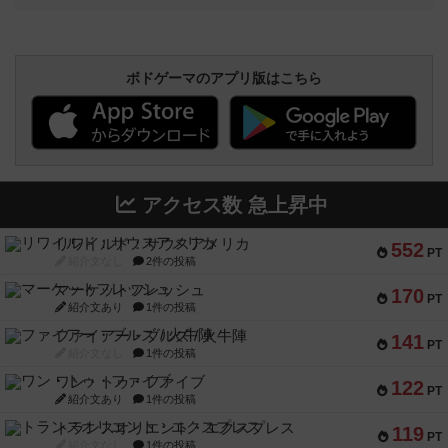
ボドゲーマのアプリ版はこちら
アクセス数 急上昇中
リワイルド：サウスアメリカ
552
PT
紹介文なし
2件の投稿
マーケットフレッシュ
170
PT
紹介文あり
1件の投稿
ファイアー・ブルズ / 火牛陣
141
PT
紹介文なし
1件の投稿
ワン・トゥ・ファイブ
122
PT
紹介文あり
1件の投稿
トランスオリエント・エクスプレス
119
PT
紹介文なし
1件の投稿