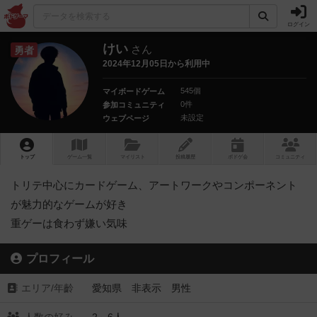
ログイン
けい
さん
勇者
2024年12月05日から利用中
545個
マイボードゲーム
0件
参加コミュニティ
未設定
ウェブページ
トップ
ゲーム一覧
マイリスト
投稿履歴
ボ
ドゲ
会
コミュニティ
トリテ中心にカードゲーム、アートワークやコンポーネント
が魅力的なゲームが好き
重ゲーは食わず嫌い気味
プロフィール
エリア/年齡
愛知県 非表示 男性