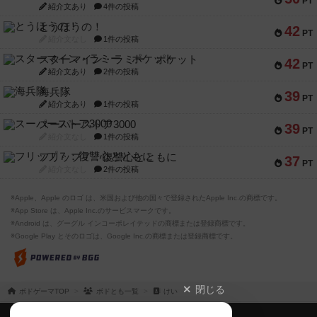
PT
紹介文あり
4件の投稿
とうほうの！
42
PT
紹介文なし
1件の投稿
スターマイン・ラミー ポケット
42
PT
紹介文あり
2件の投稿
海兵隊
39
PT
紹介文あり
1件の投稿
スーパーストア3000
39
PT
紹介文なし
1件の投稿
フリップ７：復讐心とともに
37
PT
紹介文なし
2件の投稿
※Apple、Apple のロゴ は、米国および他の国々で登録されたApple Inc.の商標です。
※App Store は、Apple Inc.のサービスマークです。
※Android は、グーグル インコーポレイテッドの商標または登録商標です。
※Google Play とそのロゴは、Google Inc.の商標または登録商標です。
閉じる
ボドゲーマTOP
ボドとも一覧
けい