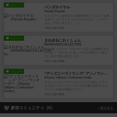
レビュー
パンダロイヤル
Panda Royale
ダイスゲームは何分の1の確率を狙ってダイスを振
るみたいなシステムになりがちだけど、このゲー
ムは「デカい目でろ！」っ...
1年以上前
の投稿
レビュー
まねきねこれくしょん
MANEKINECOLLECTION
3つの場（こたつ）でポーカーのような勝負をする
のだが、・ポーカーと違ってネコの色だけで役を
つくるので役が成立しやす...
1年以上前
の投稿
レビュー
"ディズニーヴィランズ" アンノウンオーダー
Disney Villains / Unknown Order
マスクメンというゲームのリメイク作品レスラー
よりはディズニーヴィランの方が魅力的笑６人の
ヴィランの強さ関係はラウン...
1年以上前
の投稿
参加コミュニティ（0）
一覧を見る