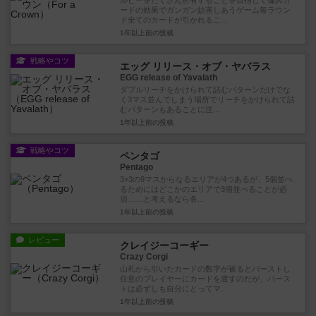
ルビーをたくさん所有することを目指して傭兵カ
ードの効果でガンガン妨害しあうゲーム毎ラウン
ド全てのカードが引かれるこ...
1年以上前
の投稿
戦略やコツ
エッグ リリース・オブ・ヤバラス
EGG release of Yavalath
ダブルリーチをかけられて詰むパターンだけでな
く3マス並んでしまう場所でリーチをかけられて詰
むパターンもあることに注...
1年以上前
の投稿
戦略やコツ
ペンタゴ
Pentago
3×3の9マスからなるエリアが4つあるが、5個並べ
るためにはどこかのエリアで3個並べることが必
須……と考えるなら各...
1年以上前
の投稿
レビュー
クレイジーコーギー
Crazy Corgi
山札から引いたカードの数字が被るとバーストし
任意のプレイヤーにカードを渡すのだが、バース
トは必ずしも自分にとってマ...
1年以上前
の投稿