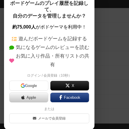
ボドゲーマTOP
ボードゲームのプレイ履歴を記録し
て、
ボードゲームを検索する
自分のデータを管理しませんか？
約75,000人
がボドゲーマを利用中！
ボードゲームの新着レビュー
遊んだボードゲームを記録する
ボードゲーム会情報
気になるゲームのレビューを読む
お気に入り作品・所有リストの共
メカニクス特集
有
掲示板・トピックス
ログイン / 会員登録（10秒）
Google
X
ボドとも・会員一覧
Apple
Facebook
ボードゲーム業界コラム
または
ボドゲーマご利用案内
メールで会員登録