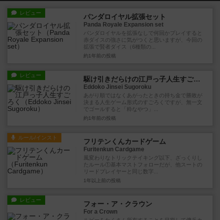
レビュー
パンダロイヤル拡張セット
Panda Royale Expansion set
パンダロイヤルを拡張なしで何回かプレイすると
赤ダイスの強さに気がつくと思いますが、今回の
拡張で賢者ダイス（6種類の...
約1年前
の投稿
レビュー
駆け引きだらけの江戸っ子人生すごろく
Eddoko Jinsei Sugoroku
あがり順ではなくあがったときの持ち金で勝敗が
決まる人生ゲーム形式のすごろくですが、無一文
でゴールすると「粋なやつ」...
約1年前
の投稿
ルール/インスト
フリテンくんカードゲーム
Furitenkun Cardgame
風変わりなトリックテイキング以下、ざっくりし
たルール①基本マストフォローだが、他スートの
リードプレイヤーと同じ数字...
1年以上前
の投稿
レビュー
フォー・ア・クラウン
For a Crown