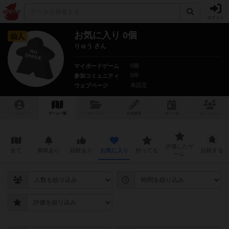
ログイン
お気に入り 0個
仙人
りゅう さん
0個
マイボードゲーム
0件
参加コミュニティ
未設定
ウェブページ
トップ
ゲーム一覧
マイリスト
投稿履歴
ボ
ドゲ
会
コミュニティ
評価したゲ
全て
興味あり
経験あり
お気に入り
持ってる
比較する
ーム