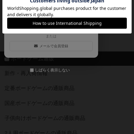
ログイン / 会員登録（10秒）
Google
X
ボドとも・会員一覧
Apple
Facebook
ボードゲーム業界コラム
または
ボドゲーマご利用案内
メールで会員登録
ボードゲーム通販
しばらく表示しない
新作・再入荷情報
定番ボードゲームの通販商品
国産ボードゲームの通販商品
子供向けボードゲームの通販商品
2人用ボードゲームの通販商品