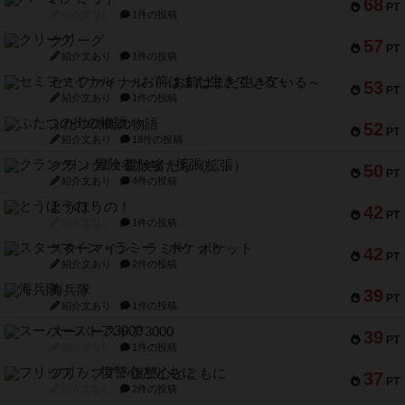
68
PT
紹介文なし
1件の投稿
クリーグ
57
PT
紹介文あり
1件の投稿
セミファイナル ～お前はまだ生きている～
53
PT
紹介文あり
1件の投稿
ふたつの街の物語
52
PT
紹介文あり
18件の投稿
クランク! ：冒険者たち（拡張）
50
PT
紹介文あり
4件の投稿
とうほうの！
42
PT
紹介文なし
1件の投稿
スターマイン・ラミー ポケット
42
PT
紹介文あり
2件の投稿
海兵隊
39
PT
紹介文あり
1件の投稿
スーパーストア3000
39
PT
紹介文なし
1件の投稿
フリップ７：復讐心とともに
37
PT
紹介文なし
2件の投稿