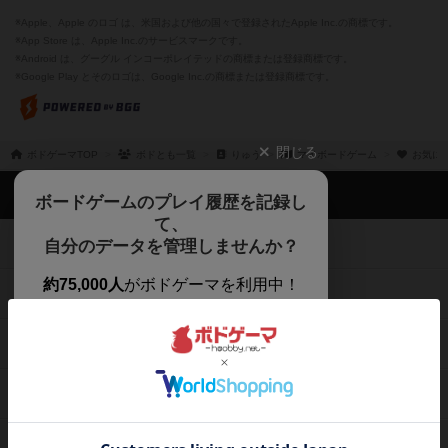
※Apple、Apple のロゴ は、米国および他の国々で登録されたApple Inc.の商標です。
※App Store は、Apple Inc.のサービスマークです。
※Android は、グーグル インコーポレイテッドの商標または登録商標です。
※Google Play とそのロゴは、Google Inc.の商標または登録商標です。
閉じる
ボドゲーマTOP
ボドとも一覧
りゅう
マイボードゲーム
お気に
ボドゲーマTOP
ボードゲームのプレイ履歴を記録し
て、
ボードゲームを検索する
自分のデータを管理しませんか？
約75,000人
がボドゲーマを利用中！
ボードゲームの新着レビュー
遊んだボードゲームを記録する
ボードゲーム会情報
気になるゲームのレビューを読む
お気に入り作品・所有リストの共
メカニクス特集
有
掲示板・トピックス