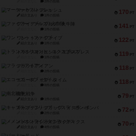
紹介文なし
2件の投稿
マーケットフレッシュ
170
PT
紹介文あり
1件の投稿
ファイアー・ブルズ / 火牛陣
141
PT
紹介文なし
1件の投稿
ワン・トゥ・ファイブ
122
PT
紹介文あり
1件の投稿
トランスオリエント・エクスプレス
119
PT
紹介文なし
1件の投稿
フラットアイアン
118
PT
紹介文なし
2件の投稿
エコーズ・オブ・タイム
118
PT
紹介文なし
8件の投稿
南北戦争
79
PT
紹介文あり
1件の投稿
キャプテン・フリップ：イスラ・ボンバ
72
PT
紹介文なし
2件の投稿
メメントオンラインタクティクス
70
PT
紹介文あり
4件の投稿
パーミッド