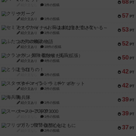
68
PT
紹介文なし
1件の投稿
クリーグ
57
PT
紹介文あり
1件の投稿
セミファイナル ～お前はまだ生きている～
53
PT
紹介文あり
1件の投稿
ふたつの街の物語
52
PT
紹介文あり
18件の投稿
クランク! ：冒険者たち（拡張）
50
PT
紹介文あり
4件の投稿
とうほうの！
42
PT
紹介文なし
1件の投稿
スターマイン・ラミー ポケット
42
PT
紹介文あり
2件の投稿
海兵隊
39
PT
紹介文あり
1件の投稿
スーパーストア3000
39
PT
紹介文なし
1件の投稿
フリップ７：復讐心とともに
37
PT
紹介文なし
2件の投稿