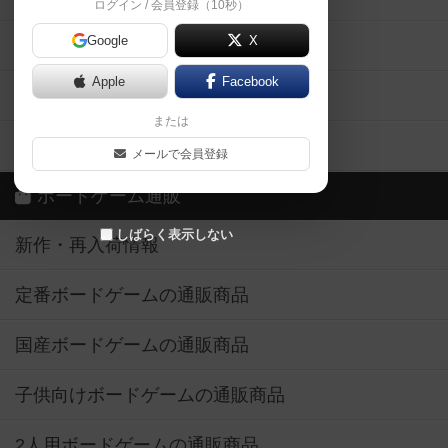
ログイン / 会員登録（10秒）
Google
X
ボドとも・会員一覧
Apple
Facebook
ボードゲーム業界コラム
または
ボドゲーマご利用案内
メールで会員登録
ボードゲーム通販
しばらく表示しない
新作・再入荷情報
定番ボードゲームの通販商品
国産ボードゲームの通販商品
子供向けボードゲームの通販商品
2人用ボードゲームの通販商品