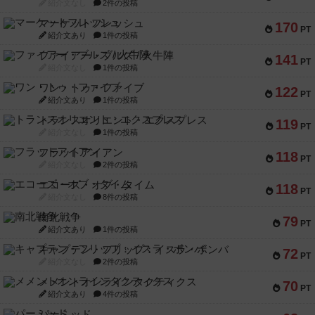
紹介文なし
2件の投稿
マーケットフレッシュ
170
PT
紹介文あり
1件の投稿
ファイアー・ブルズ / 火牛陣
141
PT
紹介文なし
1件の投稿
ワン・トゥ・ファイブ
122
PT
紹介文あり
1件の投稿
トランスオリエント・エクスプレス
119
PT
紹介文なし
1件の投稿
フラットアイアン
118
PT
紹介文なし
2件の投稿
エコーズ・オブ・タイム
118
PT
紹介文なし
8件の投稿
南北戦争
79
PT
紹介文あり
1件の投稿
キャプテン・フリップ：イスラ・ボンバ
72
PT
紹介文なし
2件の投稿
メメントオンラインタクティクス
70
PT
紹介文あり
4件の投稿
パーミッド