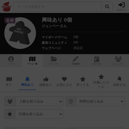
ログイン
興味あり 0個
皇帝
ジュンペー さん
0個
マイボードゲーム
0件
参加コミュニティ
未設定
ウェブページ
トップ
ゲーム一覧
マイリスト
投稿履歴
ボ
ドゲ
会
コミュニティ
評価したゲ
全て
興味あり
経験あり
お気に入り
持ってる
比較する
ーム