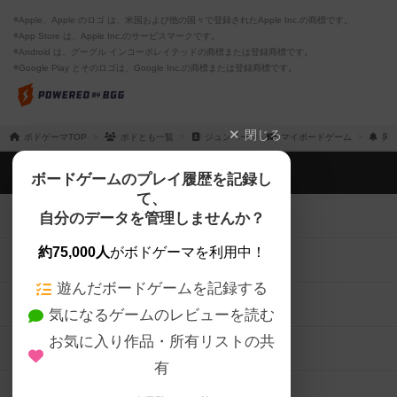
※Apple、Apple のロゴ は、米国および他の国々で登録されたApple Inc.の商標です。
※App Store は、Apple Inc.のサービスマークです。
※Android は、グーグル インコーポレイテッドの商標または登録商標です。
※Google Play とそのロゴは、Google Inc.の商標または登録商標です。
閉じる
ボドゲーマTOP
ボドとも一覧
ジュンペー
マイボードゲーム
興
ボドゲーマTOP
ボードゲームのプレイ履歴を記録し
て、
ボードゲームを検索する
自分のデータを管理しませんか？
約75,000人
がボドゲーマを利用中！
ボードゲームの新着レビュー
遊んだボードゲームを記録する
ボードゲーム会情報
気になるゲームのレビューを読む
お気に入り作品・所有リストの共
メカニクス特集
有
掲示板・トピックス