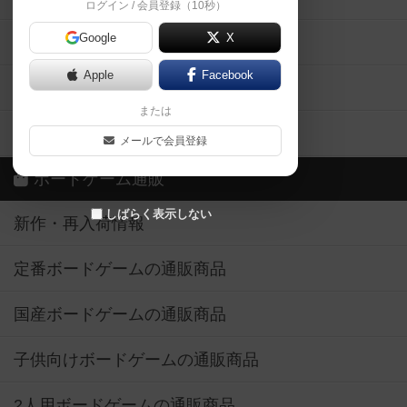
ログイン / 会員登録（10秒）
Google
X
ボドとも・会員一覧
Apple
Facebook
ボードゲーム業界コラム
または
ボドゲーマご利用案内
メールで会員登録
ボードゲーム通販
しばらく表示しない
新作・再入荷情報
定番ボードゲームの通販商品
国産ボードゲームの通販商品
子供向けボードゲームの通販商品
2人用ボードゲームの通販商品