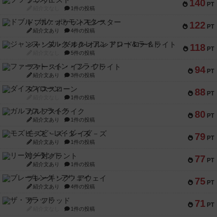
ブラヴェスト
140
PT
紹介文なし
1件の投稿
ドブル：ポケットモンスター
122
PT
紹介文あり
4件の投稿
ジャンヌ・ダルク-オルレアン ドロー＆ライト
118
PT
紹介文なし
5件の投稿
ファースト・イン・フライト
94
PT
紹介文あり
3件の投稿
ダイススローン
88
PT
紹介文なし
1件の投稿
ガルフストライク
80
PT
紹介文あり
1件の投稿
モズビ－ズ・レイダ－ズ
79
PT
紹介文あり
1件の投稿
リー対グラント
77
PT
紹介文あり
1件の投稿
ブレーキング・アウェイ
75
PT
紹介文あり
4件の投稿
ザ・フラッド
71
PT
紹介文なし
1件の投稿