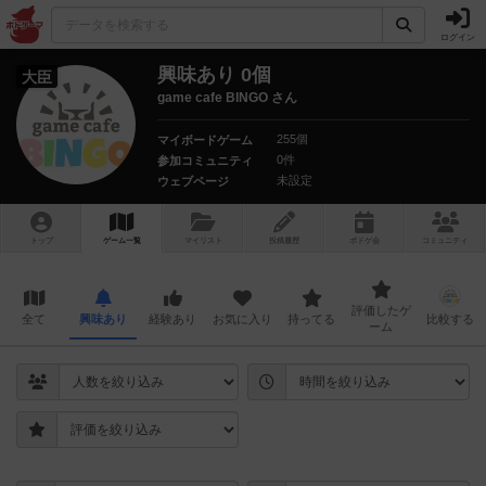
ログイン
興味あり 0個
大臣
game cafe BINGO さん
255個
マイボードゲーム
0件
参加コミュニティ
未設定
ウェブページ
トップ
ゲーム一覧
マイリスト
投稿履歴
ボ
ドゲ
会
コミュニティ
評価したゲ
全て
興味あり
経験あり
お気に入り
持ってる
比較する
ーム