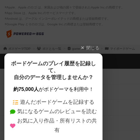
※Apple、Apple のロゴ は、米国および他の国々で登録されたApple Inc.の商標です。
※App Store は、Apple Inc.のサービスマークです。
※Android は、グーグル インコーポレイテッドの商標または登録商標です。
※Google Play とそのロゴは、Google Inc.の商標または登録商標です。
閉じる
ボドゲーマTOP
ボドとも一覧
game cafe BINGO
マイボードゲーム
ボドゲーマTOP
ボードゲームのプレイ履歴を記録し
て、
ボードゲームを検索する
自分のデータを管理しませんか？
約75,000人
がボドゲーマを利用中！
ボードゲームの新着レビュー
遊んだボードゲームを記録する
ボードゲーム会情報
気になるゲームのレビューを読む
お気に入り作品・所有リストの共
メカニクス特集
有
掲示板・トピックス