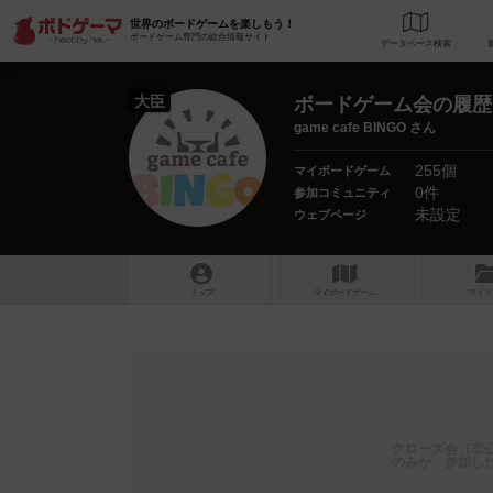
世界のボードゲームを楽しもう！
ボードゲーム専門の総合情報サイト
データベース
検
大臣
ボードゲーム会の履歴
game cafe BINGO さん
255個
マイボードゲーム
0件
参加コミュニティ
未設定
ウェブページ
トップ
マイボードゲーム
マイリ
クローズ会（非
のみか、参加し