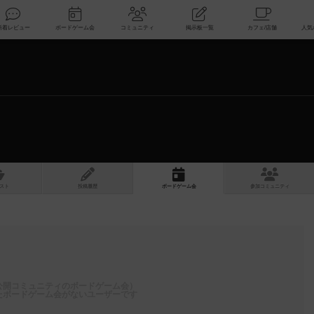
索
新着レビュー
ボードゲーム会
コミュニティ
掲示板一覧
スト
投稿履歴
ボ
ー
ドゲ
ーム
会
参加
コミュニティ
公開コミュニティのボードゲーム会）
たボードゲーム会がないユーザーです