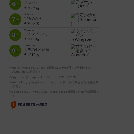
6
アズール
位
2035名
Splendor
7
宝石の煌き
位
2028名
Wingspan
8
ウイングスパン
位
2006名
7 Wonders
9
世界の七不思議
位
1919名
※Apple、Apple のロゴ は、米国および他の国々で登録された
Apple Inc.の商標です。
※App Store は、Apple Inc.のサービスマークです。
※Android は、グーグル インコーポレイテッドの商標または登録商
標です。
※Google Play とそのロゴは、Google Inc.の商標または登録商標で
す。