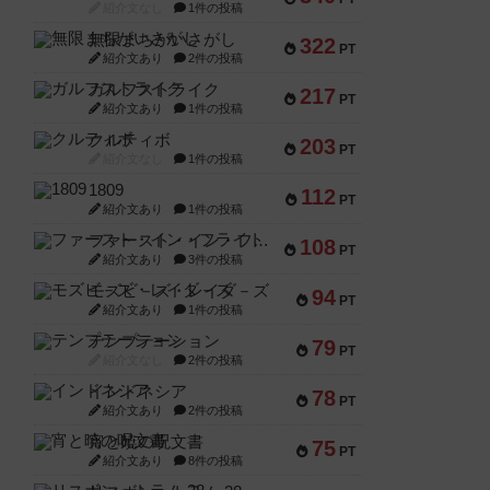
紹介文なし
1件の投稿
無限まちがいさがし
322
PT
紹介文あり
2件の投稿
ガルフストライク
217
PT
紹介文あり
1件の投稿
クルティボ
203
PT
紹介文なし
1件の投稿
1809
112
PT
紹介文あり
1件の投稿
ファースト・イン・フライト
108
PT
紹介文あり
3件の投稿
モズビ－ズ・レイダ－ズ
94
PT
紹介文あり
1件の投稿
テンプテーション
79
PT
紹介文なし
2件の投稿
インドネシア
78
PT
紹介文あり
2件の投稿
宵と暁の呪文書
75
PT
紹介文あり
8件の投稿