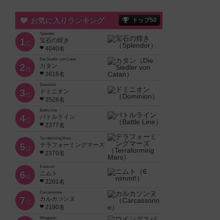
お気に入りランキング
トップ50
Splendor
1
宝石の煌き
位
4040名
Die Siedler von Catan
2
カタン
位
3616名
Dominion
3
ドミニオン
位
2528名
Battle Line
4
バトルライン
位
2377名
Terraforming Mars
5
テラフォーミングマーズ
位
2370名
6 nimmt!
6
ニムト
位
2201名
Carcassonne
7
カルカソンヌ
位
2190名
Wingspan