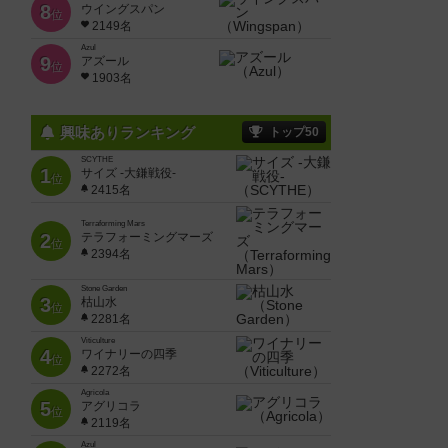
8
ウイングスパン
位
2149名
Azul
9
アズール
位
1903名
興味ありランキング
トップ50
SCYTHE
1
サイズ -大鎌戦役-
位
2415名
Terraforming Mars
2
テラフォーミングマーズ
位
2394名
Stone Garden
3
枯山水
位
2281名
Viticulture
4
ワイナリーの四季
位
2272名
Agricola
5
アグリコラ
位
2119名
Azul