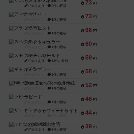
リスボン・トラム 28
73
PT
紹介文あり
9件の投稿
アマナイト
73
PT
紹介文なし
1件の投稿
ブラヴェスト
66
PT
紹介文なし
1件の投稿
スペクタキュラー
60
PT
紹介文なし
1件の投稿
スモールワールド
59
PT
紹介文あり
13件の投稿
ギャンブラー
58
PT
紹介文なし
2件の投稿
Bitter End ブタペスト救出作戦
52
PT
紹介文なし
1件の投稿
ラピード
46
PT
紹介文なし
1件の投稿
ザ・フラッフィー・ライト
44
PT
紹介文なし
0件の投稿
ふたつの城の物語
39
PT
紹介文あり
6件の投稿