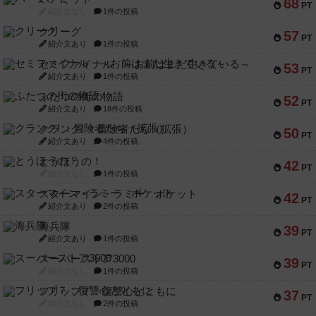
68
PT
紹介文なし
1件の投稿
クリーグ
57
PT
紹介文あり
1件の投稿
セミファイナル ～お前はまだ生きている～
53
PT
紹介文あり
1件の投稿
ふたつの街の物語
52
PT
紹介文あり
18件の投稿
クランク! ：冒険者たち（拡張）
50
PT
紹介文あり
4件の投稿
とうほうの！
42
PT
紹介文なし
1件の投稿
スターマイン・ラミー ポケット
42
PT
紹介文あり
2件の投稿
海兵隊
39
PT
紹介文あり
1件の投稿
スーパーストア3000
39
PT
紹介文なし
1件の投稿
フリップ７：復讐心とともに
37
PT
紹介文なし
2件の投稿