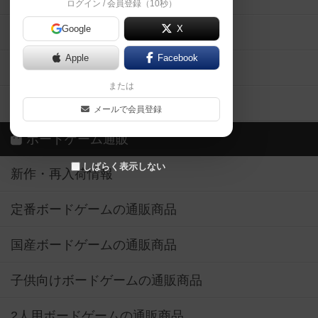
ログイン / 会員登録（10秒）
Google
X
ボドとも・会員一覧
Apple
Facebook
ボードゲーム業界コラム
または
ボドゲーマご利用案内
メールで会員登録
ボードゲーム通販
しばらく表示しない
新作・再入荷情報
定番ボードゲームの通販商品
国産ボードゲームの通販商品
子供向けボードゲームの通販商品
2人用ボードゲームの通販商品