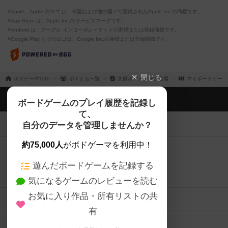
※Apple、Apple のロゴ は、米国および他の国々で登録されたApple Inc.の商標です。
※App Store は、Apple Inc.のサービスマークです。
※Android は、グーグル インコーポレイテッドの商標または登録商標です。
※Google Play とそのロゴは、Google Inc.の商標または登録商標です。
閉じる
ボドゲーマTOP
ボドとも一覧
大府ボードゲーム広場
マイボードゲーム
ボドゲーマTOP
ボードゲームのプレイ履歴を記録し
て、
ボードゲームを検索する
自分のデータを管理しませんか？
約75,000人
がボドゲーマを利用中！
ボードゲームの新着レビュー
遊んだボードゲームを記録する
ボードゲーム会情報
気になるゲームのレビューを読む
お気に入り作品・所有リストの共
メカニクス特集
有
掲示板・トピックス