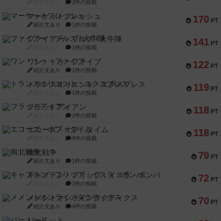
紹介文なし
2件の投稿
マーケットフレッシュ
170
PT
紹介文あり
1件の投稿
ファイアー・ブルズ / 火牛陣
141
PT
紹介文なし
1件の投稿
ワン・トゥ・ファイブ
122
PT
紹介文あり
1件の投稿
トランスオリエント・エクスプレス
119
PT
紹介文なし
1件の投稿
フラットアイアン
118
PT
紹介文なし
2件の投稿
エコーズ・オブ・タイム
118
PT
紹介文なし
8件の投稿
南北戦争
79
PT
紹介文あり
1件の投稿
キャプテン・フリップ：イスラ・ボンバ
72
PT
紹介文なし
2件の投稿
メメントオンラインタクティクス
70
PT
紹介文あり
4件の投稿
パーミッド