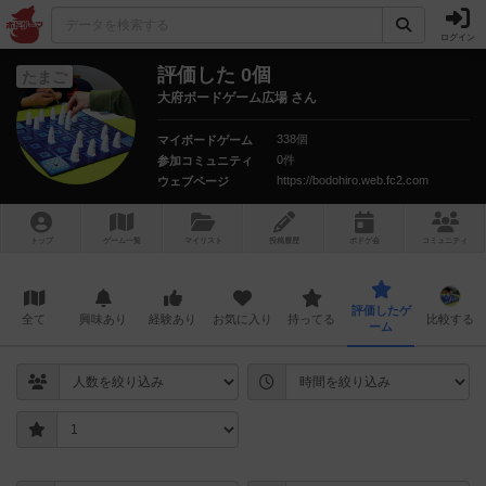
ログイン
評価した 0個
たまご
大府ボードゲーム広場 さん
338個
マイボードゲーム
0件
参加コミュニティ
https://bodohiro.web.fc2.com
ウェブページ
トップ
ゲーム一覧
マイリスト
投稿履歴
ボ
ドゲ
会
コミュニティ
評価したゲ
全て
興味あり
経験あり
お気に入り
持ってる
比較する
ーム