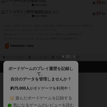
スーパーストア3000
39
PT
紹介文なし
1件の投稿
フリップ７：復讐心とともに
37
PT
紹介文なし
2件の投稿
※Apple、Apple のロゴ は、米国および他の国々で登録されたApple Inc.の商標です。
※App Store は、Apple Inc.のサービスマークです。
※Android は、グーグル インコーポレイテッドの商標または登録商標です。
※Google Play とそのロゴは、Google Inc.の商標または登録商標です。
閉じる
ボドゲーマTOP
ボドとも一覧
大府ボードゲーム広場
ボドゲーマTOP
ボードゲームのプレイ履歴を記録し
て、
ボードゲームを検索する
自分のデータを管理しませんか？
約75,000人
がボドゲーマを利用中！
ボードゲームの新着レビュー
遊んだボードゲームを記録する
ボードゲーム会情報
気になるゲームのレビューを読む