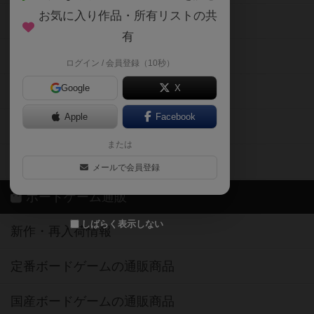
お気に入り作品・所有リストの共
メカニクス特集
有
掲示板・トピックス
ログイン / 会員登録（10秒）
Google
X
ボドとも・会員一覧
Apple
Facebook
ボードゲーム業界コラム
または
ボドゲーマご利用案内
メールで会員登録
ボードゲーム通販
しばらく表示しない
新作・再入荷情報
定番ボードゲームの通販商品
国産ボードゲームの通販商品