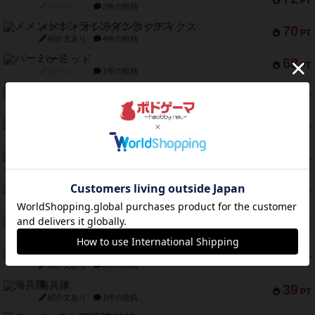
PT
紹介文なし
2件の投稿
メメントオンラインタクティクス
70
PT
紹介文あり
4件の投稿
パーミッド
68
PT
紹介文なし
1件の投稿
クリーグ
57
PT
紹介文あり
1件の投稿
セミファイナル ～お前はまだ生きている～
53
PT
紹介文あり
1件の投稿
ふたつの街の物語
52
PT
紹介文あり
18件の投稿
クランク! ：冒険者たち（拡張）
50
PT
紹介文あり
4件の投稿
とうほうの！
42
PT
紹介文なし
1件の投稿
スターマイン・ラミー ポケット
42
PT
紹介文あり
2件の投稿
海兵隊
39
PT
紹介文あり
1件の投稿