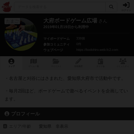
ログイン
大府ボードゲーム広場
さん
たまご
2019年01月19日から利用中
338個
マイボードゲーム
0件
参加コミュニティ
https://bodohiro.web.fc2.com
ウェブページ
トップ
ゲーム一覧
マイリスト
投稿履歴
ボ
ドゲ
会
コミュニティ
・名古屋と刈谷にはさまれた、愛知県大府市で活動中です。
・毎月2回ほど、ボードゲームで遊べるイベントを企画してい
ます。
プロフィール
エリア/年齡
愛知県 非表示