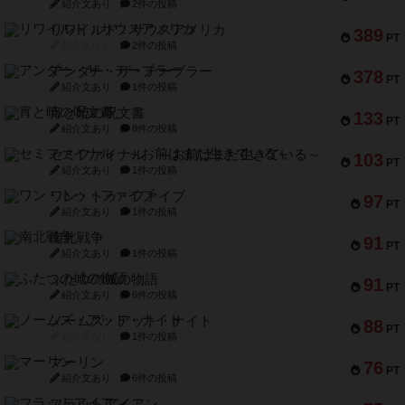
紹介文あり
2件の投稿
リワイルド：サウスアメリカ
389
PT
紹介文なし
2件の投稿
アンダー・ザ・テーブラー
378
PT
紹介文あり
1件の投稿
宵と暁の呪文書
133
PT
紹介文あり
8件の投稿
セミファイナル ～お前はまだ生きている～
103
PT
紹介文あり
1件の投稿
ワン・トゥ・ファイブ
97
PT
紹介文あり
1件の投稿
南北戦争
91
PT
紹介文あり
1件の投稿
ふたつの城の物語
91
PT
紹介文あり
6件の投稿
ノームズ・アット・ナイト
88
PT
紹介文なし
1件の投稿
マーリン
76
PT
紹介文あり
6件の投稿
フラットアイアン