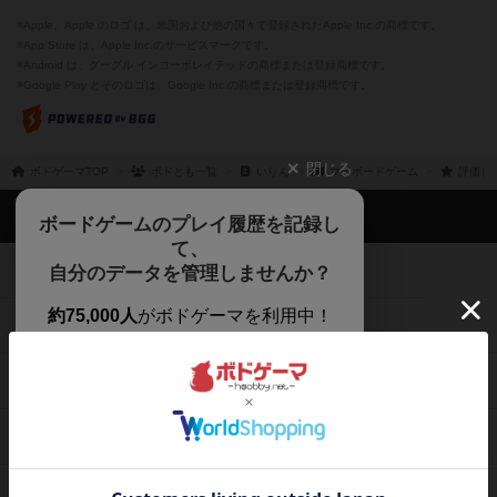
※Apple、Apple のロゴ は、米国および他の国々で登録されたApple Inc.の商標です。
※App Store は、Apple Inc.のサービスマークです。
※Android は、グーグル インコーポレイテッドの商標または登録商標です。
※Google Play とそのロゴは、Google Inc.の商標または登録商標です。
閉じる
ボドゲーマTOP
ボドとも一覧
いりん
マイボードゲーム
評価し
ボドゲーマTOP
ボードゲームのプレイ履歴を記録し
て、
ボードゲームを検索する
自分のデータを管理しませんか？
約75,000人
がボドゲーマを利用中！
ボードゲームの新着レビュー
遊んだボードゲームを記録する
ボードゲーム会情報
気になるゲームのレビューを読む
お気に入り作品・所有リストの共
メカニクス特集
有
掲示板・トピックス