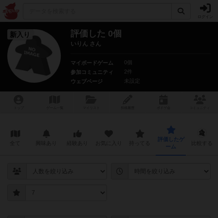
ログイン
評価した 0個
新入り
いりん さん
0個
マイボードゲーム
2件
参加コミュニティ
未設定
ウェブページ
トップ
ゲーム一覧
マイリスト
投稿履歴
ボ
ドゲ
会
コミュニティ
評価したゲ
全て
興味あり
経験あり
お気に入り
持ってる
比較する
ーム