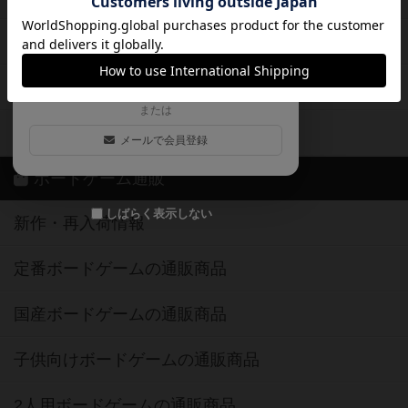
ログイン / 会員登録（10秒）
Google
X
ボドとも・会員一覧
Apple
Facebook
ボードゲーム業界コラム
または
ボドゲーマご利用案内
メールで会員登録
ボードゲーム通販
しばらく表示しない
新作・再入荷情報
定番ボードゲームの通販商品
国産ボードゲームの通販商品
子供向けボードゲームの通販商品
2人用ボードゲームの通販商品