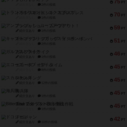
75
PT
紹介文なし
2件の投稿
トランスオリエント・エクスプレス
70
PT
紹介文なし
1件の投稿
アンブッシュ！：ムーブアウト！
59
PT
紹介文あり
1件の投稿
キャプテン・フリップ：イスラ・ボンバ
51
PT
紹介文なし
2件の投稿
ガルフストライク
46
PT
紹介文あり
1件の投稿
エコーズ・オブ・タイム
45
PT
紹介文なし
8件の投稿
スカルキング
45
PT
紹介文あり
12件の投稿
海兵隊
45
PT
紹介文あり
1件の投稿
Bitter End ブタペスト救出作戦
45
PT
紹介文なし
1件の投稿
ドコジャン
42
PT
紹介文あり
10件の投稿