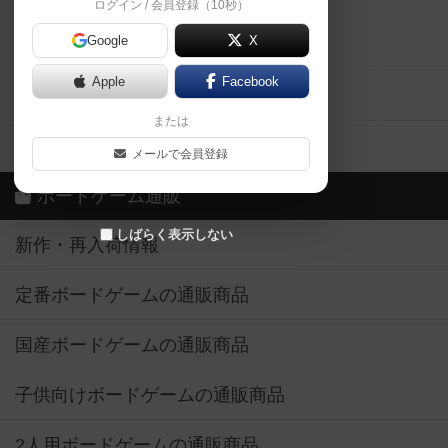
ログイン / 会員登録（10秒）
Google
X
ボドとも・会員一覧
Apple
Facebook
ボードゲーム業界コラム
または
ボドゲーマご利用案内
メールで会員登録
ボードゲーム通販
しばらく表示しない
新作・再入荷情報
定番ボードゲームの通販商品
国産ボードゲームの通販商品
子供向けボードゲームの通販商品
2人用ボードゲームの通販商品