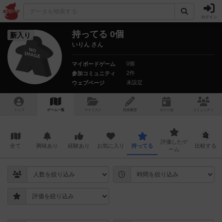
ログイン
持ってる 0個
新入り
いりん さん
0個
マイボードゲーム
2件
参加コミュニティ
未設定
ウェブページ
トップ
ゲーム一覧
マイリスト
投稿履歴
ボ
ドゲ
会
コミュニティ
評価したゲ
全て
興味あり
経験あり
お気に入り
持ってる
比較する
ーム