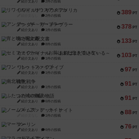
紹介文あり
2件の投稿
リワイルド：サウスアメリカ
389
PT
紹介文なし
2件の投稿
アンダー・ザ・テーブラー
378
PT
紹介文あり
1件の投稿
宵と暁の呪文書
133
PT
紹介文あり
8件の投稿
セミファイナル ～お前はまだ生きている～
103
PT
紹介文あり
1件の投稿
ワン・トゥ・ファイブ
97
PT
紹介文あり
1件の投稿
南北戦争
91
PT
紹介文あり
1件の投稿
ふたつの城の物語
91
PT
紹介文あり
6件の投稿
ノームズ・アット・ナイト
88
PT
紹介文なし
1件の投稿
マーリン
76
PT
紹介文あり
6件の投稿
フラットアイアン