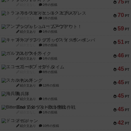
75
PT
紹介文なし
2件の投稿
トランスオリエント・エクスプレス
70
PT
紹介文なし
1件の投稿
アンブッシュ！：ムーブアウト！
59
PT
紹介文あり
1件の投稿
キャプテン・フリップ：イスラ・ボンバ
51
PT
紹介文なし
2件の投稿
ガルフストライク
46
PT
紹介文あり
1件の投稿
エコーズ・オブ・タイム
45
PT
紹介文なし
8件の投稿
スカルキング
45
PT
紹介文あり
12件の投稿
海兵隊
45
PT
紹介文あり
1件の投稿
Bitter End ブタペスト救出作戦
45
PT
紹介文なし
1件の投稿
ドコジャン
42
PT
紹介文あり
10件の投稿