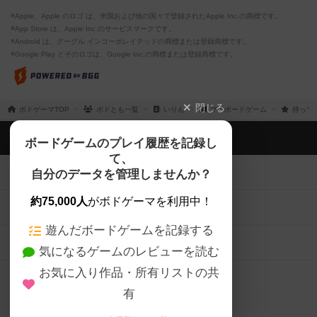
※Apple、Apple のロゴ は、米国および他の国々で登録されたApple Inc.の商標です。
※App Store は、Apple Inc.のサービスマークです。
※Android は、グーグル インコーポレイテッドの商標または登録商標です。
※Google Play とそのロゴは、Google Inc.の商標または登録商標です。
閉じる
ボドゲーマTOP
ボドとも一覧
いりん
マイボードゲーム
持って
ボドゲーマTOP
ボードゲームのプレイ履歴を記録し
て、
ボードゲームを検索する
自分のデータを管理しませんか？
約75,000人
がボドゲーマを利用中！
ボードゲームの新着レビュー
遊んだボードゲームを記録する
ボードゲーム会情報
気になるゲームのレビューを読む
お気に入り作品・所有リストの共
メカニクス特集
有
掲示板・トピックス