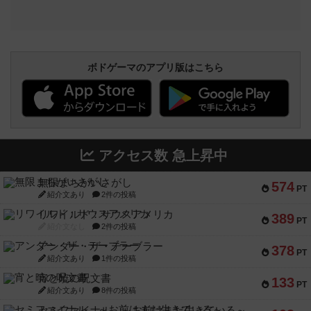
ボドゲーマのアプリ版はこちら
アクセス数 急上昇中
無限まちがいさがし
574
PT
紹介文あり
2件の投稿
リワイルド：サウスアメリカ
389
PT
紹介文なし
2件の投稿
アンダー・ザ・テーブラー
378
PT
紹介文あり
1件の投稿
宵と暁の呪文書
133
PT
紹介文あり
8件の投稿
セミファイナル ～お前はまだ生きている～