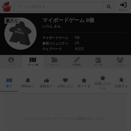
ログイン
マイボードゲーム 0個
新入り
いりん さん
0個
マイボードゲーム
2件
参加コミュニティ
未設定
ウェブページ
トップ
ゲーム一覧
マイリスト
投稿履歴
ボ
ドゲ
会
コミュニティ
評価したゲ
全て
興味あり
経験あり
お気に入り
持ってる
比較する
ーム
いりん
さんのマイボードゲームは登録がありません