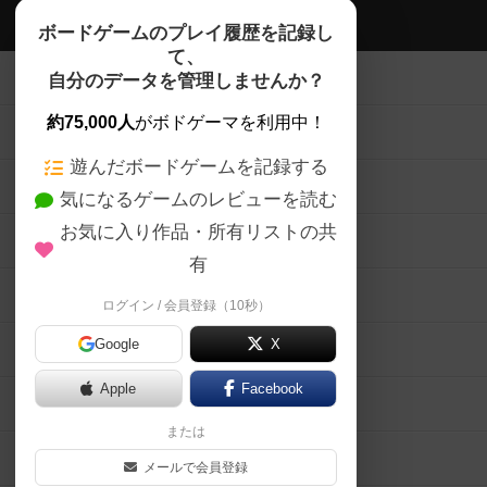
ボドゲーマTOP
ボードゲームのプレイ履歴を記録し
て、
ボードゲームを検索する
自分のデータを管理しませんか？
約75,000人
がボドゲーマを利用中！
ボードゲームの新着レビュー
遊んだボードゲームを記録する
ボードゲーム会情報
気になるゲームのレビューを読む
お気に入り作品・所有リストの共
メカニクス特集
有
掲示板・トピックス
ログイン / 会員登録（10秒）
Google
X
ボドとも・会員一覧
Apple
Facebook
ボードゲーム業界コラム
または
ボドゲーマご利用案内
メールで会員登録