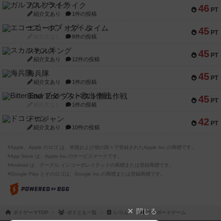
ガルフストライク
46
PT
紹介文あり
1件の投稿
エコーズ・オブ・タイム
45
PT
紹介文なし
8件の投稿
スカルキング
45
PT
紹介文あり
12件の投稿
海兵隊
45
PT
紹介文あり
1件の投稿
Bitter End ブタペスト救出作戦
45
PT
紹介文なし
1件の投稿
ドコジャン
42
PT
紹介文あり
10件の投稿
※Apple、Apple のロゴ は、米国および他の国々で登録されたApple Inc.の商標です。
※App Store は、Apple Inc.のサービスマークです。
※Android は、グーグル インコーポレイテッドの商標または登録商標です。
※Google Play とそのロゴは、Google Inc.の商標または登録商標です。
閉じる
ボドゲーマTOP
ボドとも一覧
いりん
マイボードゲーム