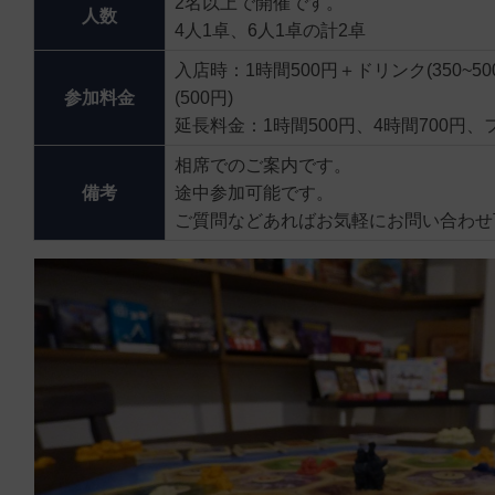
2名以上で開催です。
人数
4人1卓、6人1卓の計2卓
入店時：1時間500円＋ドリンク(350~5
参加料金
(500円)
延長料金：1時間500円、4時間700円、
相席でのご案内です。
備考
途中参加可能です。
ご質問などあればお気軽にお問い合わせ