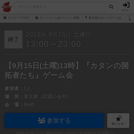
ログイン
ボドゲーマTOP
ボードゲーム会/イベント情報
東京都のボードゲーム会
2018
9
15
土
年
月
日
曜日
終了
13:00～23:00
【9月15日(土曜)13時】『カタンの開
拓者たち』ゲーム会
参加者：
1人
場 所：
東京都（武蔵小金井）
会 場：
Brett
参加する
気になる！
参加および気になる！機能の利用には
ボドゲーマへのログイン
が必要です。