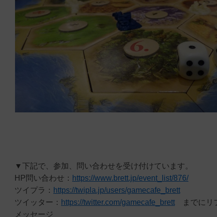
▼下記で、参加、問い合わせを受け付けています。
HP問い合わせ：
https://www.brett.jp/event_list/876/
ツイプラ：
https://twipla.jp/users/gamecafe_brett
ツイッター：
https://twitter.com/gamecafe_brett
までにリプ
メッセージ