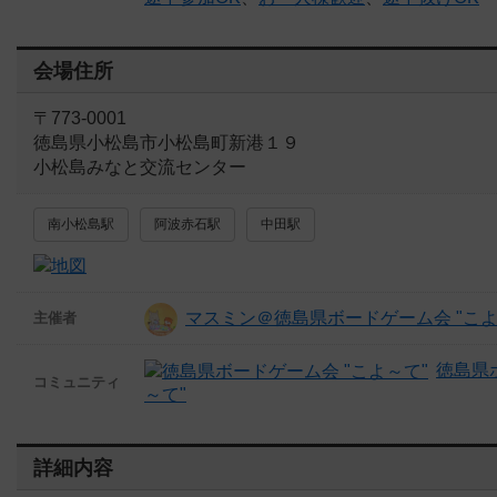
会場住所
〒773-0001
徳島県小松島市小松島町新港１９
小松島みなと交流センター
南小松島駅
阿波赤石駅
中田駅
マスミン＠徳島県ボードゲーム会 "こよ
主催者
徳島県
コミュニティ
～て"
詳細内容