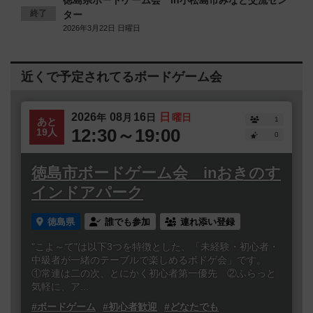
徳島県ボードゲーム会 in小松島市みなと交流セン
終了
ター
2026年3月22日 日曜日
近くで予定されてるボードゲーム会
2026
08
16
日
年
月
日
曜日
1
あと
12:30～19:00
19人
0
徳島市ボードゲーム会 inおきのす
インドアパーク
徳島県
誰でも参加
連れ添い登録
"こよ～て"は以下3つを特徴とした、「未経験・初心者・
中級者が一緒のテーブルで楽しめるボドゲ会」です。
①常連は二の次、とにかく初心者第一優先 ②ふらっと
気軽に、ア...
#ボードゲーム
#初心者歓迎
#どなたでも