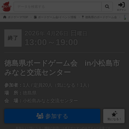
ログイン
ボドゲーマTOP
ボードゲーム会/イベント情報
徳島県のボードゲーム会
2026
4
26
日
年
月
日
曜日
終了
13:00～19:00
徳島県ボードゲーム会 in小松島市
みなと交流センター
参加者：
1人 / 定員20人（気になる！1人）
場 所：
徳島県
会 場：
小松島みなと交流センター
参加する
気になる！
参加および気になる！機能の利用には
ボドゲーマへのログイン
が必要です。