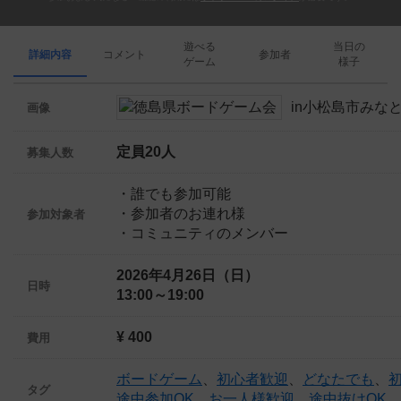
遊べる
当日の
詳細内容
コメント
参加者
ゲーム
様子
画像
定員20人
募集人数
・誰でも参加可能
・参加者のお連れ様
参加対象者
・コミュニティのメンバー
2026年4月26日（日）
日時
13:00～19:00
¥ 400
費用
ボードゲーム
、
初心者歓迎
、
どなたでも
、
タグ
途中参加OK
、
お一人様歓迎
、
途中抜けOK