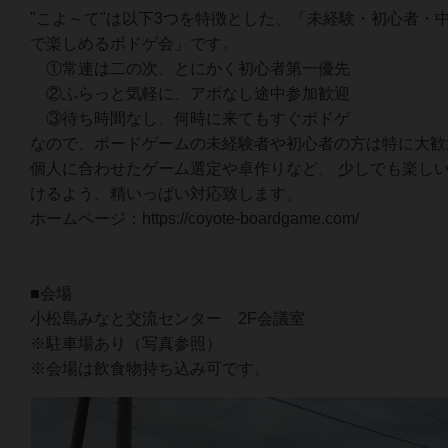
"こよ～て"は以下3つを特徴とした、「未経験・初心者・
で楽しめるボドゲ会」です。
①常連は二の次、とにかく初心者第一優先
②ふらっと気軽に、アポなし途中参加歓迎
③待ち時間なし、何時に来てもすぐボドゲ
なので、ボードゲームの未経験者や初心者の方は特に大歓
個人に合わせたゲーム選定や卓作りなど、 少しでも楽し
けるよう、精いっぱい対応致します。
ホームページ：https://coyote-boardgame.com/
■会場
小松島みなと交流センター 2F会議室
※駐車場あり（写真参照）
※会場は飲食物持ち込み可です。