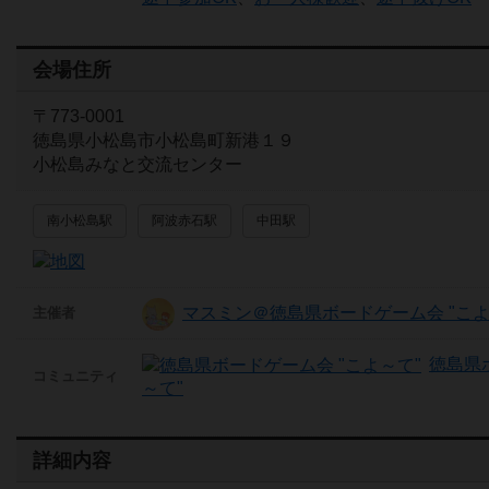
会場住所
〒773-0001
徳島県小松島市小松島町新港１９
小松島みなと交流センター
南小松島駅
阿波赤石駅
中田駅
マスミン＠徳島県ボードゲーム会 "こよ
主催者
徳島県
コミュニティ
～て"
詳細内容