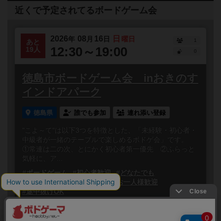
近くで予定されてるボードゲーム会
2026
08
16
日
年
月
日
曜日
1
あと
12:30～19:00
19人
0
徳島市ボードゲーム会 inおきのす
インドアパーク
徳島県
誰でも参加
連れ添い登録
"こよ～て"は以下3つを特徴とした、「未経験・初心者・
中級者が一緒のテーブルで楽しめるボドゲ会」です。
①常連は二の次、とにかく初心者第一優先 ②ふらっと
気軽に、ア...
#ボードゲーム
#初心者歓迎
#どなたでも
#初参加歓迎
#途中参加OK
#お一人様歓迎
#途中抜けOK
閉じる
Copyright (c)