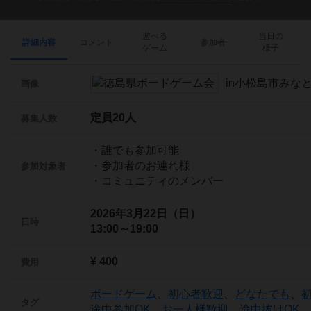
遊べる
当日の
詳細内容
コメント
参加者
ゲーム
様子
画像
定員20人
募集人数
・誰でも参加可能
・参加者のお連れ様
参加対象者
・コミュニティのメンバー
2026年3月22日（日）
日時
13:00～19:00
¥ 400
費用
ボードゲーム
、
初心者歓迎
、
どなたでも
、
タグ
途中参加OK
、
お一人様歓迎
、
途中抜けOK