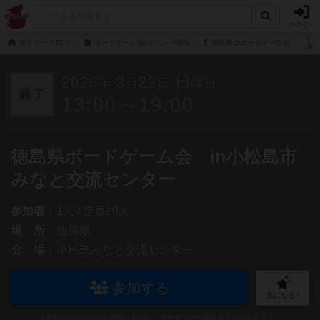
ログイン
ボドゲーマTOP
ボードゲーム会/イベント情報
徳島県のボードゲーム会
2026
3
22
日
年
月
日
曜日
終了
13:00～19:00
徳島県ボードゲーム会 in小松島市
みなと交流センター
参加者：
1人 / 定員20人
場 所：
徳島県
会 場：
小松島みなと交流センター
参加する
気になる！
参加および気になる！機能の利用には
ボドゲーマへのログイン
が必要です。