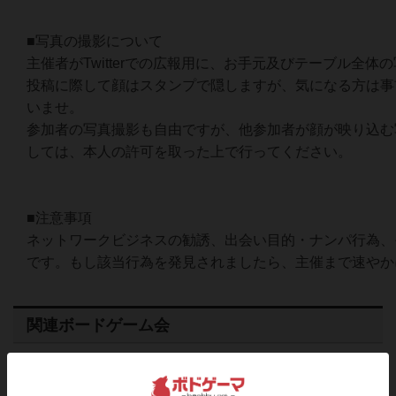
■写真の撮影について
主催者がTwitterでの広報用に、お手元及びテーブル全体
投稿に際して顔はスタンプで隠しますが、気になる方は事
いませ。
参加者の写真撮影も自由ですが、他参加者が顔が映り込む
しては、本人の許可を取った上で行ってください。
■注意事項
ネットワークビジネスの勧誘、出会い目的・ナンパ行為、
です。もし該当行為を発見されましたら、主催まで速やか
関連ボードゲーム会
徳島県小松島市ボードゲーム会
終了
2023年3月12日 日曜日