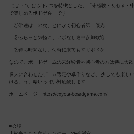
"こよ～て"は以下3つを特徴とした、「未経験・初心者・
で楽しめるボドゲ会」です。
①常連は二の次、とにかく初心者第一優先
②ふらっと気軽に、アポなし途中参加歓迎
③待ち時間なし、何時に来てもすぐボドゲ
なので、ボードゲームの未経験者や初心者の方は特に大歓
個人に合わせたゲーム選定や卓作りなど、 少しでも楽し
けるよう、精いっぱい対応致します。
ホームページ：https://coyote-boardgame.com/
■会場
小松島みなと交流センター 2F会議室