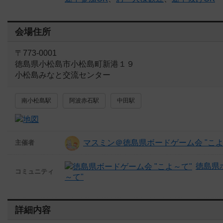
会場住所
〒773-0001
徳島県小松島市小松島町新港１９
小松島みなと交流センター
南小松島駅
阿波赤石駅
中田駅
マスミン＠徳島県ボードゲーム会 "こよ
主催者
徳島県
コミュニティ
～て"
詳細内容