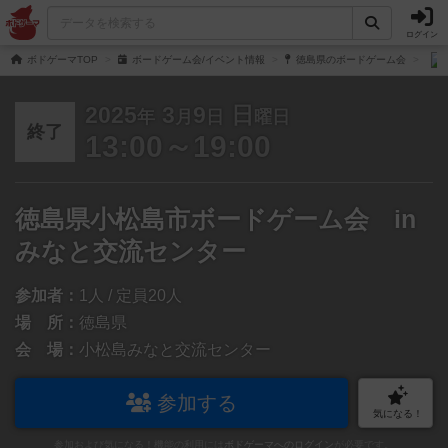
ログイン
ボドゲーマTOP
ボードゲーム会/イベント情報
徳島県のボードゲーム会
2025
3
9
日
年
月
日
曜日
終了
13:00～19:00
徳島県小松島市ボードゲーム会 in
みなと交流センター
参加者：
1人 / 定員20人
場 所：
徳島県
会 場：
小松島みなと交流センター
参加する
気になる！
参加および気になる！機能の利用には
ボドゲーマへのログイン
が必要です。