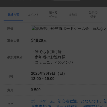
遊べる
当日の
詳細内容
コメント
参加者
ゲーム
様子
画像
定員20人
募集人数
・誰でも参加可能
・参加者のお連れ様
参加対象者
・コミュニティのメンバー
2025年3月9日（日）
日時
13:00～19:00
¥ 500
費用
ボードゲーム
、
初心者歓迎
、
どなたでも
、
タグ
途中参加OK
、
お一人様歓迎
、
途中抜けOK