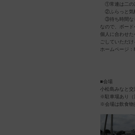
①常連は二の
②ふらっと気
③待ち時間な
なので、ボード
個人に合わせた
ごしていただけ
ホームページ：https
■会場
小松島みなと交
※駐車場あり（
※会場は飲食物