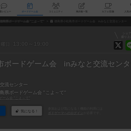
索
新着レビュー
ボードゲーム会
コミュニティ
掲示板一覧
カ
徳島県ボードゲーム会 "こよ～て"
徳島県小松島市ボードゲーム会 inみなと交流センター
シェ
盛り上
日
13:00～19:00
曜日
市ボードゲーム会 inみなと交流センタ
交流センター
島県ボードゲーム会 "こよ～て"
ーム会 "こよ～て"
参加および気になる！機能の利用には
気になる！
ボドゲーマへのログイン
が必要です。