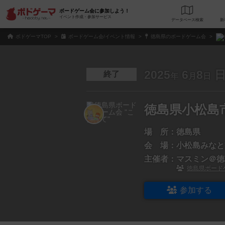
ボードゲーム会に参加しよう！
イベント作成・参加サービス
データベース
検
ボドゲーマTOP
ボードゲーム会/イベント情報
徳島県のボードゲーム会
2025
6
8
終了
年
月
日
徳島県小松島
場 所：
徳島県
会 場：
小松島みなと
主催者：
マスミン＠徳
徳島県ボードゲ
参加する