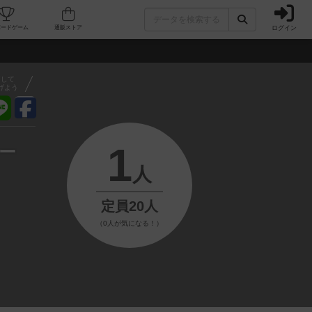
ログイン
フェ/店舗
人気ボードゲーム
通販ストア
アして
げよう
1
ー
人
定員20人
（0人が気になる！）