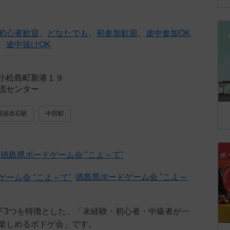
初心者歓迎
、
どなたでも
、
初参加歓迎
、
途中参加OK
、
途中抜けOK
小松島町新港１９
流センター
阿波赤石駅
中田駅
徳島県ボードゲーム会 "こよ～て"
徳島県ボードゲーム会 "こよ～
以下3つを特徴とした、「未経験・初心者・中級者が一
楽しめるボドゲ会」です。