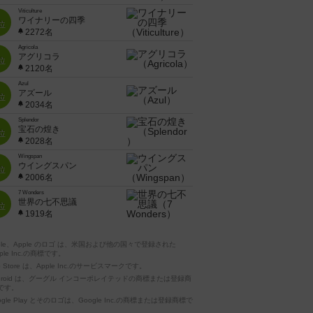
Viticulture
ワイナリーの四季
位
2272名
Agricola
アグリコラ
位
2120名
Azul
アズール
位
2034名
Splendor
宝石の煌き
位
2028名
Wingspan
ウイングスパン
位
2006名
7 Wonders
世界の七不思議
位
1919名
pple、Apple のロゴ は、米国および他の国々で登録された
ple Inc.の商標です。
p Store は、Apple Inc.のサービスマークです。
ndroid は、グーグル インコーポレイテッドの商標または登録商
です。
ogle Play とそのロゴは、Google Inc.の商標または登録商標で
。