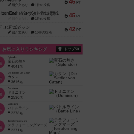
45
PT
紹介文あり
1件の投稿
Bitter End ブタペスト救出作戦
45
PT
紹介文なし
1件の投稿
ドコジャン
42
PT
紹介文あり
10件の投稿
お気に入りランキング
トップ50
Splendor
宝石の煌き
位
4041名
Die Siedler von Catan
カタン
位
3616名
Dominion
ドミニオン
位
2530名
Battle Line
バトルライン
位
2378名
Terraforming Mars
テラフォーミングマーズ
位
2371名