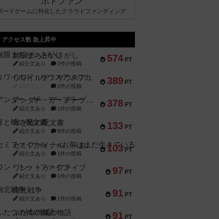
ボドファン
ボードゲームに特化したクラウドファンディング
アクセス数 急上昇中
無限まちがいさがし
574
PT
紹介文あり
2件の投稿
リワイルド：サウスアメリカ
389
PT
紹介文なし
2件の投稿
アンダー・ザ・テーブラー
378
PT
紹介文あり
1件の投稿
宵と暁の呪文書
133
PT
紹介文あり
8件の投稿
セミファイナル ～お前はまだ生きている～
103
PT
紹介文あり
1件の投稿
ワン・トゥ・ファイブ
97
PT
紹介文あり
1件の投稿
南北戦争
91
PT
紹介文あり
1件の投稿
ふたつの城の物語
91
PT