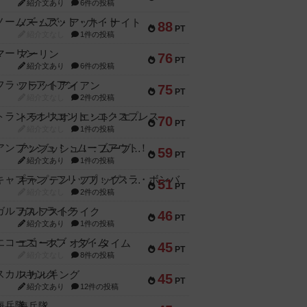
紹介文あり
6件の投稿
ノームズ・アット・ナイト
88
PT
紹介文なし
1件の投稿
マーリン
76
PT
紹介文あり
6件の投稿
フラットアイアン
75
PT
紹介文なし
2件の投稿
トランスオリエント・エクスプレス
70
PT
紹介文なし
1件の投稿
アンブッシュ！：ムーブアウト！
59
PT
紹介文あり
1件の投稿
キャプテン・フリップ：イスラ・ボンバ
51
PT
紹介文なし
2件の投稿
ガルフストライク
46
PT
紹介文あり
1件の投稿
エコーズ・オブ・タイム
45
PT
紹介文なし
8件の投稿
スカルキング
45
PT
紹介文あり
12件の投稿
海兵隊