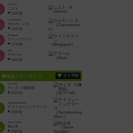
6 nimmt!
ニムト
位
2202名
Carcassonne
カルカソンヌ
位
2191名
Wingspan
ウイングスパン
位
2150名
Azul
アズール
位
1903名
興味ありランキング
トップ50
SCYTHE
サイズ -大鎌戦役-
位
2415名
Terraforming Mars
テラフォーミングマーズ
位
2394名
Stone Garden
枯山水
位
2281名