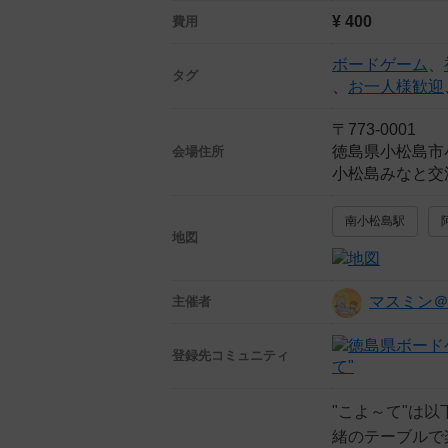
¥ 400
費用
ボードゲーム
、
タグ
、
お一人様歓迎
〒773-0001
徳島県小松島市
会場住所
小松島みなと交
南小松島駅
地図
マスミン＠
主催者
登録先
コミュニティ
て"
"こよ～て"は
緒のテーブルで