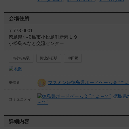
会場住所
〒773-0001
徳島県小松島市小松島町新港１９
小松島みなと交流センター
南小松島駅
阿波赤石駅
中田駅
マスミン＠徳島県ボードゲーム会 "こよ
主催者
徳島県
コミュニティ
～て"
詳細内容