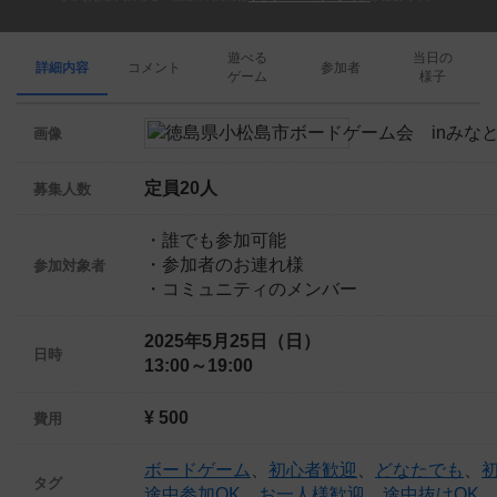
遊べる
当日の
詳細内容
コメント
参加者
ゲーム
様子
画像
定員20人
募集人数
・誰でも参加可能
・参加者のお連れ様
参加対象者
・コミュニティのメンバー
2025年5月25日（日）
日時
13:00～19:00
¥ 500
費用
ボードゲーム
、
初心者歓迎
、
どなたでも
、
タグ
途中参加OK
、
お一人様歓迎
、
途中抜けOK