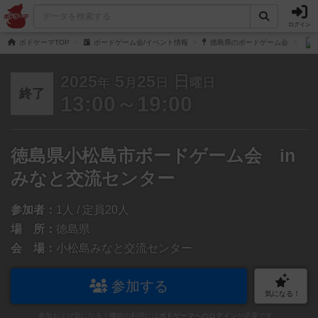
ログイン
ボドゲーマTOP
ボードゲーム会/イベント情報
徳島県のボードゲーム会
2025
5
25
日
年
月
日
曜日
終了
13:00～19:00
徳島県小松島市ボードゲーム会 in
みなと交流センター
参加者：
1人 / 定員20人
場 所：
徳島県
会 場：
小松島みなと交流センター
参加する
気になる！
参加および気になる！機能の利用には
ボドゲーマへのログイン
が必要です。