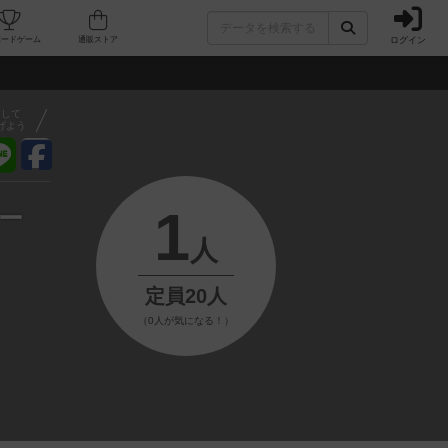
ログイン
フェ/店舗
人気ボードゲーム
通販ストア
アして
げよう
1
ー
人
定員20人
（0人が気になる！）