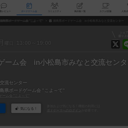
索
新着レビュー
ボードゲーム会
コミュニティ
掲示板一覧
カ
徳島県ボードゲーム会 "こよ～て"
徳島県ボードゲーム会 in小松島市みなと交流センター
シェ
盛り上
月
13:00～19:00
曜日
ゲーム会 in小松島市みなと交流センタ
交流センター
島県ボードゲーム会 "こよ～て"
ーム会 "こよ～て"
参加および気になる！機能の利用には
気になる！
ボドゲーマへのログイン
が必要です。