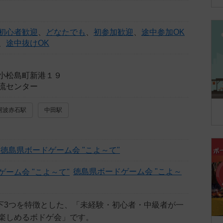
初心者歓迎
、
どなたでも
、
初参加歓迎
、
途中参加OK
、
途中抜けOK
小松島町新港１９
流センター
阿波赤石駅
中田駅
徳島県ボードゲーム会 "こよ～て"
徳島県ボードゲーム会 "こよ～
以下3つを特徴とした、「未経験・初心者・中級者が一
楽しめるボドゲ会」です。