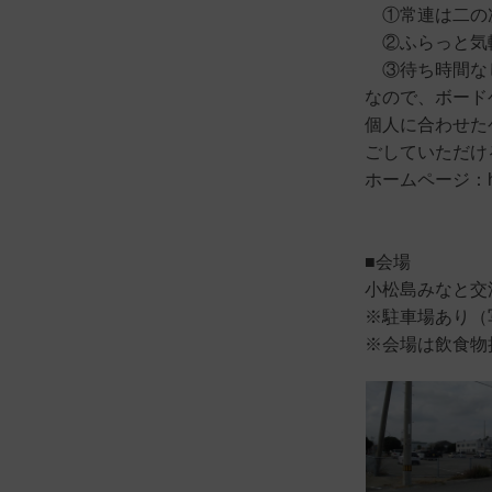
①常連は二の
②ふらっと気
③待ち時間な
なので、ボード
個人に合わせた
ごしていただけ
ホームページ：https
■会場
小松島みなと交
※駐車場あり（
※会場は飲食物