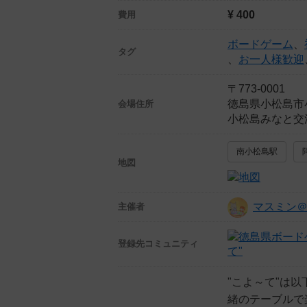
¥ 400
費用
ボードゲーム
、
タグ
、
お一人様歓迎
〒773-0001
徳島県小松島市
会場住所
小松島みなと交
南小松島駅
地図
マスミン＠
主催者
登録先
コミュニティ
て"
"こよ～て"は
緒のテーブルで