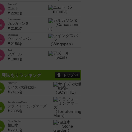
6 nimmt!
ニムト
位
2202名
Carcassonne
カルカソンヌ
位
2191名
Wingspan
ウイングスパン
位
2150名
Azul
アズール
位
1903名
興味ありランキング
トップ50
SCYTHE
サイズ -大鎌戦役-
位
2415名
Terraforming Mars
テラフォーミングマーズ
位
2395名
Stone Garden
枯山水
位
2281名