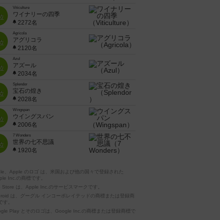
Viticulture
ワイナリーの四季
位
2272名
Agricola
アグリコラ
位
2120名
Azul
アズール
位
2034名
Splendor
宝石の煌き
位
2028名
Wingspan
ウイングスパン
位
2006名
7 Wonders
世界の七不思議
位
1920名
pple、Apple のロゴ は、米国および他の国々で登録された
ple Inc.の商標です。
p Store は、Apple Inc.のサービスマークです。
ndroid は、グーグル インコーポレイテッドの商標または登録商
です。
ogle Play とそのロゴは、Google Inc.の商標または登録商標で
。