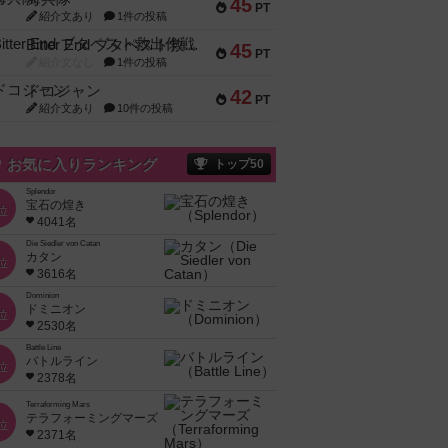
45
PT
紹介文あり
1件の投稿
Bitter End ブタペスト救出作戦
45
PT
紹介文なし
1件の投稿
ドコジャン
42
PT
紹介文あり
10件の投稿
お気に入りランキング
トップ50
Splendor
宝石の煌き
位
4041名
Die Siedler von Catan
カタン
位
3616名
Dominion
ドミニオン
位
2530名
Battle Line
バトルライン
位
2378名
Terraforming Mars
テラフォーミングマーズ
位
2371名