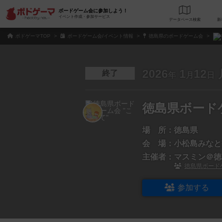
ボードゲーム会に参加しよう！
イベント作成・参加サービス
データベース
検
ボドゲーマTOP
ボードゲーム会/イベント情報
徳島県のボードゲーム会
2026
1
12
終了
年
月
日
徳島県ボード
場 所：
徳島県
会 場：
小松島みなと
主催者：
マスミン＠徳
徳島県ボードゲ
参加する