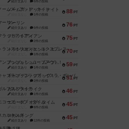
紹介文あり
6件の投稿
ノームズ・アット・ナイト
88
PT
紹介文なし
1件の投稿
マーリン
76
PT
紹介文あり
6件の投稿
フラットアイアン
75
PT
紹介文なし
2件の投稿
トランスオリエント・エクスプレス
70
PT
紹介文なし
1件の投稿
アンブッシュ！：ムーブアウト！
59
PT
紹介文あり
1件の投稿
キャプテン・フリップ：イスラ・ボンバ
51
PT
紹介文なし
2件の投稿
ガルフストライク
46
PT
紹介文あり
1件の投稿
エコーズ・オブ・タイム
45
PT
紹介文なし
8件の投稿
スカルキング
45
PT
紹介文あり
12件の投稿
海兵隊