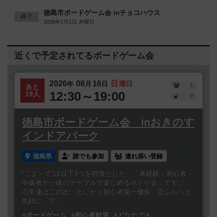
徳島市ボードゲーム会 inチョコハウス
終了
2026年1月1日 木曜日
近くで予定されてるボードゲーム会
2026
08
16
日
年
月
日
曜日
1
あと
12:30～19:00
19人
0
徳島市ボードゲーム会 inおきのす
インドアパーク
徳島県
誰でも参加
連れ添い登録
"こよ～て"は以下3つを特徴とした、「未経験・初心者・
中級者が一緒のテーブルで楽しめるボドゲ会」です。
①常連は二の次、とにかく初心者第一優先 ②ふらっと
気軽に、ア...
#ボードゲーム
#初心者歓迎
#どなたでも