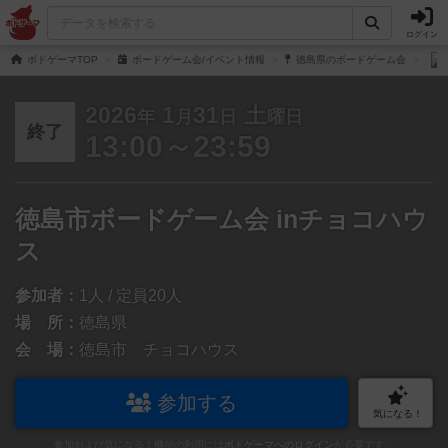
ログイン
ボドゲーマTOP
ボードゲーム会/イベント情報
徳島県のボードゲーム会
2026
1
31
土
年
月
日
曜日
終了
13:00～23:59
徳島市ボードゲーム会 inチョコハウ
ス
参加者：
1人 / 定員20人
場 所：
徳島県
会 場：
徳島市 チョコハウス
参加する
気になる！
参加および気になる！機能の利用には
ボドゲーマへのログイン
が必要です。