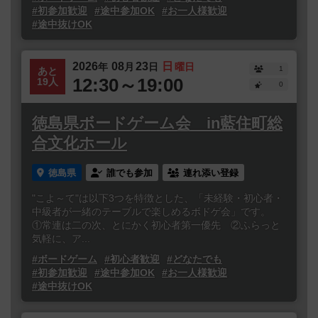
#初参加歓迎
#途中参加OK
#お一人様歓迎
#途中抜けOK
2026
08
23
日
年
月
日
曜日
1
あと
12:30～19:00
19人
0
徳島県ボードゲーム会 in藍住町総
合文化ホール
徳島県
誰でも参加
連れ添い登録
"こよ～て"は以下3つを特徴とした、「未経験・初心者・
中級者が一緒のテーブルで楽しめるボドゲ会」です。
①常連は二の次、とにかく初心者第一優先 ②ふらっと
気軽に、ア...
#ボードゲーム
#初心者歓迎
#どなたでも
#初参加歓迎
#途中参加OK
#お一人様歓迎
#途中抜けOK