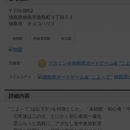
〒770-0852
徳島県徳島市徳島町３丁目５１
徳島市 チョコハウス
徳島駅
阿波富田駅
佐古駅
マスミン＠徳島県ボードゲーム会 "こよ
主催者
徳島県
コミュニティ
詳細内容
"こよ～て"は以下3つを特徴とした、「未経験・初心者・
①常連は二の次、とにかく初心者第一優先
②ふらっと気軽に、アポなし途中参加歓迎