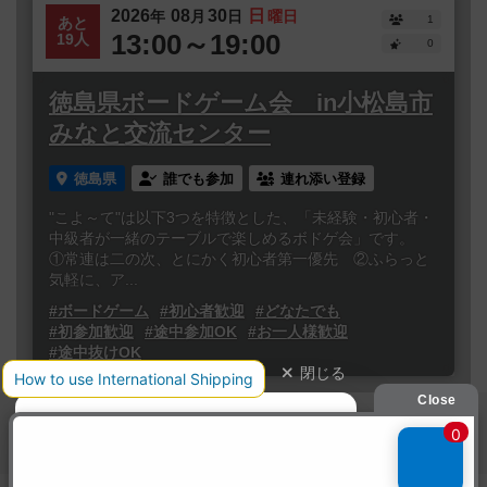
2026
08
30
日
年
月
日
曜日
1
あと
13:00～19:00
19人
0
徳島県ボードゲーム会 in小松島市
みなと交流センター
徳島県
誰でも参加
連れ添い登録
"こよ～て"は以下3つを特徴とした、「未経験・初心者・
中級者が一緒のテーブルで楽しめるボドゲ会」です。
①常連は二の次、とにかく初心者第一優先 ②ふらっと
気軽に、ア...
#ボードゲーム
#初心者歓迎
#どなたでも
#初参加歓迎
#途中参加OK
#お一人様歓迎
#途中抜けOK
閉じる
Copyright (c)
ボードゲームのプレイ履歴を記録し
【ボドゲーマ】ボードゲームの総合情報サイト
て、
All rights reserved.
自分のデータを管理しませんか？