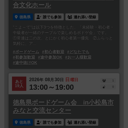
合文化ホール
徳島県
誰でも参加
連れ添い登録
"こよ～て"は以下3つを特徴とした、「未経験・初心者・
中級者が一緒のテーブルで楽しめるボドゲ会」です。
①常連は二の次、とにかく初心者第一優先 ②ふらっと
気軽に、ア...
#ボードゲーム
#初心者歓迎
#どなたでも
#初参加歓迎
#途中参加OK
#お一人様歓迎
#途中抜けOK
2026
08
30
日
年
月
日
曜日
1
あと
13:00～19:00
19人
0
徳島県ボードゲーム会 in小松島市
みなと交流センター
徳島県
誰でも参加
連れ添い登録