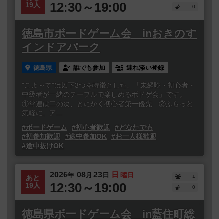
12:30～19:00
19人
0
徳島市ボードゲーム会 inおきのす
インドアパーク
徳島県
誰でも参加
連れ添い登録
"こよ～て"は以下3つを特徴とした、「未経験・初心者・
中級者が一緒のテーブルで楽しめるボドゲ会」です。
①常連は二の次、とにかく初心者第一優先 ②ふらっと
気軽に、ア...
#ボードゲーム
#初心者歓迎
#どなたでも
#初参加歓迎
#途中参加OK
#お一人様歓迎
#途中抜けOK
2026
08
23
日
年
月
日
曜日
1
あと
12:30～19:00
19人
0
徳島県ボードゲーム会 in藍住町総