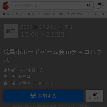
ログイン
ボドゲーマTOP
ボードゲーム会/イベント情報
徳島県のボードゲーム会
徳
2024
2
24
土
年
月
日
曜日
終了
13:00～23:59
徳島市ボードゲーム会 inチョコハウ
ス
参加者：
2人 / 定員20人
場 所：
徳島県
会 場：
徳島市 チョコハウス
参加する
気になる！
参加および気になる！機能の利用には
ボドゲーマへのログイン
が必要です。